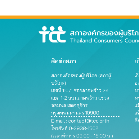
ติดต่อสภา
เก
สภาองค์กรของผู้บริโภค (สภาผู้
เก
บริโภค)
อ
เลขที่ 110/1 ซอยลาดพร้าว 26
หน
แยก 1-2 ถนนลาดพร้าว แขวง
ห
จอมพล เขตจตุจักร
แจ
กรุงเทพมหานคร 10900
แจ
ต
E-mail :
contact@tcc.or.th
โทรศัพท์ 0-2938-1502
(เวลาทำการ 09.00 - 18.00 น.)