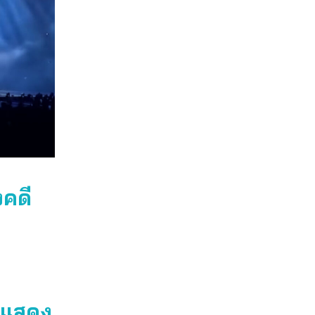
งคดี
รแสดง