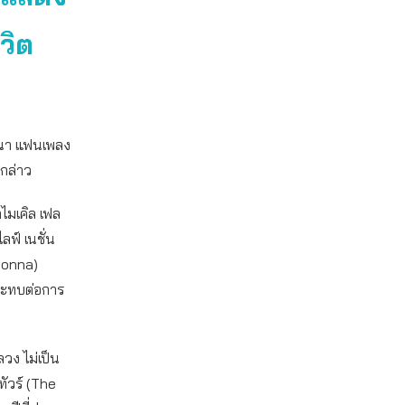
วิต
ฆษณา แฟนเพลง
ากล่าว
ไมเคิล เฟล
ลฟ์ เนชั่น
donna)
กระทบต่อการ
ลวง ไม่เป็น
ทัวร์ (The