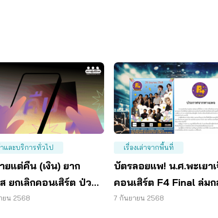
้าและบริการทั่วไป
เรื่องเล่าจากพื้นที่
ายแต่คืน (เงิน) ยาก
บัตรลอยแพ! น.ศ.พะเยาเจ
ส ยกเลิกคอนเสิร์ต ป่วน
คอนเสิร์ต F4 Final ล่ม
งบัตรล่วงหน้า
คัน
ยายน 2568
7 กันยายน 2568