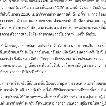
Tour) ของนักร้องชื่อดังได้จัดขึ้นที่บาร์เคลยส์ เซ็นเตอร์ ช่วงเดือนธันวาค
่าคอนเสิร์ตจะเปิดการแสดงในเวลา 20.30 น. แต่เมื่อถึงเวลากลับเลื่อน
์ตไปเป็นเวลา 22.30 น. ล่าช้าจากกำหนดการเดิมถึง 2 ชั่วโมง การเลื่อน
ะยะเวลา 3 คืน แฟนเพลงหลายรายไม่สามารถตื่นเช้าเพื่อไปทำงานและด
นี้พวกเขายังพบเจอกับปัญหาการเดินทางด้วยบริการขนส่งสาธารณะที่มี
่อความต้องการและยังต้องจ่ายค่าโดยสารในราคาที่แพงขึ้นอีกด้วย
สารคำฟ้องระบุว่า การเริ่มคอนเสิร์ตที่ล่าช้าดังกล่าว นอกจากจะเป็นการละ
์และจำเลยแล้ว ยังเป็นการโฆษณาอันเป็นเท็จ บิดเบือนความจริง ไม่เป
การค้า ซึ่งนิตยสารพีเพิล (People) มีการรายงานโดยอ้างแหล่งข่าวว่
วาคมของมาดอนนาถูกเลื่อนออกไปหนึ่งชั่วโมง เนื่องจากปัญหาระหว่างก
ให้กําหนดการล่าช้าไปหนึ่งชั่วโมง
ม การฟ้องร้องครั้งนี้เป็นการยื่นฟ้องแบบกลุ่มตามระบบศาลนครนิวยอร์ก
้นการดำเนินคดีแบบกลุ่มเป็นหนึ่งในวิธีพิจารณาความที่ช่วยเพิ่มประสิ
มยุติธรรมให้กับประชาชน เนื่องจากเป็นวิธีการที่สามารถคุ้มครองผู้เ
ในการทำคดีเพียงครั้งเดียว และสามารถอำนวยความยุติธรรมให้แก่ผู้เสีย