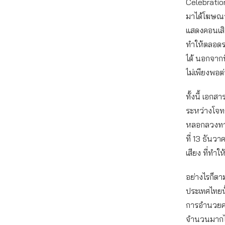
Celebration 
มาได้โฆษณาว
แสดงคอนเสิร
ทำให้ตลอดร
ได้ นอกจาก
ไม่เพียงพอต
ทั้งนี้ เอก
ระหว่างโจทก
หลอกลวงทาง
ที่ 13 ธัน
เสียง ที่ทํา
อย่างไรก็ตา
ประเทศไทยนั
การอำนวยควา
จำนวนมากได้