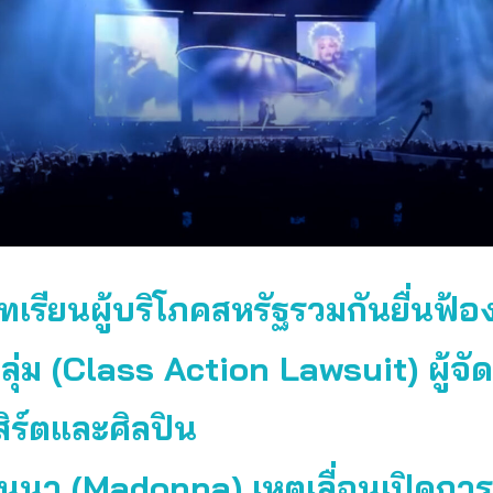
ทเรียนผู้บริโภคสหรัฐรวมกันยื่นฟ้อ
ุ่ม (Class Action Lawsuit) ผู้จัด
ิร์ตและศิลปิน
นา (Madonna) เหตุเลื่อนเปิดกา