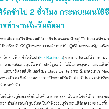
ิร์ตช้าไป 2 ชั่วโมง กระทบแผนใช้ชี
ารทำงานในวันถัดมา
กแค่ไหน แต่ถ้าเปิดคอนเสิร์ตล่าช้า ไม่ตรงตามที่ระบุไว้ในโปสเตอร์โ
ธิที่จะเรียกร้องให้ผู้จัดชดเชยความเสียหายให้” ผู้บริโภคชาวสหรัฐอเมริก
ำนักข่าวฟ็อกซ์ บิสสิเนส (
Fox Business
) จากต่างประเทศได้รายงานว่า
นาธาน แฮดเดน ผู้บริโภคชาวสหรัฐอเมริกาได้ยื่นฟ้องผู้จัดงานคอนเสิร์ตไ
on) และบาร์เคลยส์ เซ็นเตอร์ (Barclays Center) รวมถึงมาดอนนา (Ma
ดของตัวเอง ซึ่งมีสาเหตุจากการเปิดคอนเสิร์ตช้าไป 2 ชั่วโมง จนทำให้
วิตประจำวัน
งคู่ได้ยื่นฟ้องผู้จัดและศิลปินในข้อหาการกระทำเชิงพาณิชย์ที่เข้าข่ายหลอก
ความรับผิดชอบต่อผู้บริโภค ในคำฟ้องระบุว่า คอนเสิร์ต เดอะ เซเลเบรชั่น