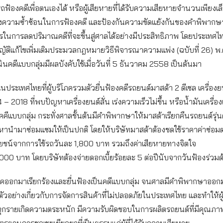
้องคดีเพื่อตนเองได้ หรือผู้เสียหายที่ได้รับความเสียหายจำนวนเพียงเล็กน
ลี่ยงความซ้ำซ้อนในการฟ้องคดี และป้องกันความขัดแย้งกันของคำพิพา
ในการลดปริมาณคดีที่จะขึ้นสู่ศาลได้อย่างมีประสิทธิภาพ โดยประเทศไ
ติแก้ไขเพิ่มเติมประมวลกฎหมายวิธีพิจารณาความแพ่ง (ฉบับที่ 26) พ.
ินคดีแบบกลุ่มมีผลบังคับใช้เมื่อวันที่ 5 ธันวาคม 2558 เป็นต้นมา
ในประเทศไทยที่ผู้บริโภครวมตัวยื่นฟ้องคดีรถยนต์มาสด้า 2 ดีเซล เครื่องยนต
4 – 2018 ที่พบปัญหาเครื่องยนต์สั่น เร่งความเร็วไม่ขึ้น หรือน้ำมันเครื่องเ
คีแบบกลุ่ม กระทั่งศาลชั้นต้นมีคำพิพากษาให้มาสด้าเรียกคืนรถยนต์รุ่น
หานำมาซ่อมแซมให้เป็นปกติ โดยให้บริษัทมาสด้าต้องชดใช้ราคาค่าซ่อมต
ยชน์จากการใช้รถวันละ 1,800 บาท รวมถึงค่าเสียหายทางจิตใจ
00 บาท โดยบริษัทต้องจ่ายดอกเบี้ยร้อยละ 5 ต่อปีนับจากวันฟ้องร่วม
ิโภคออกมาเรียกร้องและยื่นฟ้องเป็นคดีแบบกลุ่ม จนศาลมีคำพิพากษาออก
ีตัวอย่างเกี่ยวกับการจัดการสินค้าที่ไม่ปลอดภัยในประเทศไทย และทำให้
ุกรายเกิดความตระหนัก มีความรับผิดชอบในการผลิตรถยนต์ที่มีคุณภา