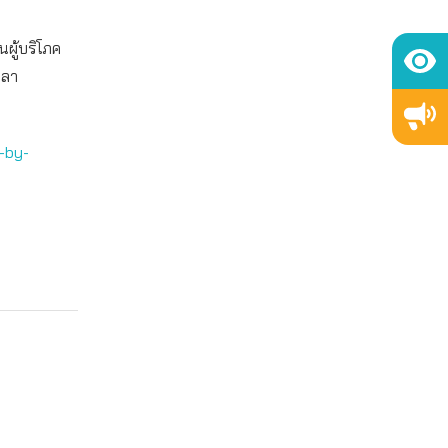
ผู้บริโภค
วลา
-by-