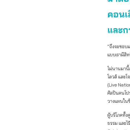
คอนเส
และก
“ถึงจะชอบมา
แบบเรามีสิท
ไม่นานมานี้ส
โลวส์ และโจ
(Live Nati
ศิลปินคนโปร
วางแผนในชี
ผู้บริโภคทั้
ธรรม และไร้