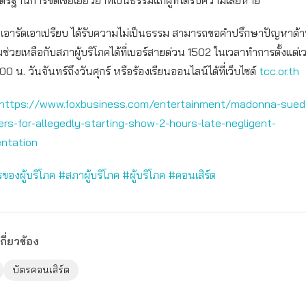
รฐานการชดเชยเยียวยาที่เป็นธรรมแก่ผู้ที่ได้รับความเสียหาย
ถูกเอารัดเอาเปรียบ ได้รับความไม่เป็นธรรม สามารถขอคำปรึกษาปัญหาด้าน
่วยเหลือกับสภาผู้บริโภคได้ที่เบอร์สายด่วน 1502 ในเวลาทำการตั้งแต่เ
0 น. วันจันทร์ถึงวันศุกร์ หรือร้องเรียนออนไลน์ได้ที่เว็บไซต์
tcc.or.th
https://www.foxbusiness.com/entertainment/madonna-sued
rs-for-allegedly-starting-show-2-hours-late-negligent-
entation
องผู้บริโภค #สภาผู้บริโภค #ผู้บริโภค #คอนเสิร์ต
กี่ยวข้อง
บัตรคอนเสิร์ต