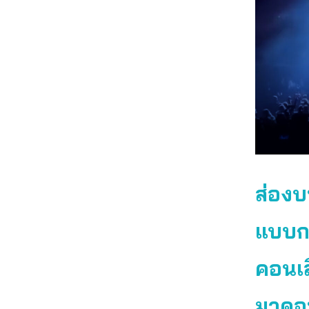
ส่องบ
แบบกล
คอนเส
มาดอน