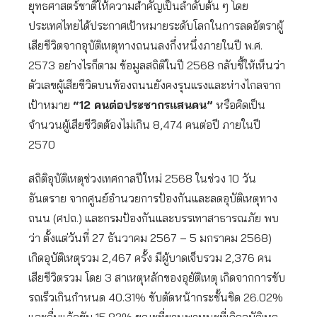
ยุทธศาสตร์ชาติให้ความสำคัญเป็นลำดับต้น ๆ โดย
ประเทศไทยได้ประกาศเป้าหมายระดับโลกในการลดอัตราผู้
เสียชีวิตจากอุบัติเหตุทางถนนลงกึ่งหนึ่งภายในปี พ.ศ.
2573 อย่างไรก็ตาม ข้อมูลสถิติในปี 2568 กลับชี้ให้เห็นว่า
ตัวเลขผู้เสียขีวิตบนท้องถนนยังคงรุนแรงและห่างไกลจาก
เป้าหมาย
“
12 คนต่อประชากรแสนคน”
หรือคิดเป็น
จำนวนผู้เสียชีวิตต้องไม่เกิน 8,474 คนต่อปี ภายในปี
2570
สถิติอุบัติเหตุช่วงเทศกาลปีใหม่ 2568 ในช่วง 10 วัน
อันตราย จากศูนย์อำนวยการป้องกันและลดอุบัติเหตุทาง
ถนน (ศปถ.) และกรมป้องกันและบรรเทาสาธารณภัย พบ
ว่า ตั้งแต่วันที่ 27 ธันวาคม 2567 – 5 มกราคม 2568)
เกิดอุบัติเหตุรวม 2,467 ครั้ง มีผู้บาดเจ็บรวม 2,376 คน
เสียชีวิตรวม โดย 3 สาเหตุหลักของอุยัติเหตุ เกิดจากการขับ
รถเร็วเกินกำหนด 40.31% ขับตัดหน้ากระชั้นชิด 26.02%
และดื่มแล้วขับ 15.82% ขณะที่ยานพาหนะที่เกิดอุบัติเหตุ