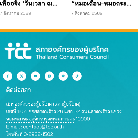
เท็จจริง ‘วันเวลา ณ
“หมอเถื่อน-หมอกระ
เจ้าพระยา’ ยืนยันมีถนน
เป๋า” ผ่า-ฉีด-จ่ายยา ไม่มี
7 สิงหาคม 2569
7 สิงหาคม 2569
6 ม. รอบอาคาร
ความรู้
ติดต่อสภา
สภาองค์กรของผู้บริโภค (สภาผู้บริโภค)
เลขที่ 110/1 ซอยลาดพร้าว 26 แยก 1-2 ถนนลาดพร้าว แขวง
จอมพล เขตจตุจักรกรุงเทพมหานคร 10900
E-mail :
contact@tcc.or.th
โทรศัพท์ 0-2938-1502