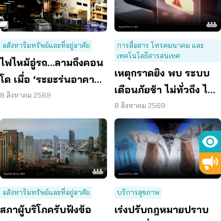
อสังหาริมทรัพย์และที่อยู่อาศัย
การสื่อสาร โทรคมนาคม และ
เทคโนโลยีสารสนเทศ
ไฟไหม้อู่รถ…ลามถึงคอน
เหตุกราดยิง พบ ระบบ
โด เมื่อ ‘ระยะร่นอาคาร’
เตือนภัยช้า ไม่ทั่วถึง ไม่
ถูกละเลย ผู้บริโภคจึงต้อง
8 สิงหาคม 2569
ชัดเจน
8 สิงหาคม 2569
เสี่ยง
อสังหาริมทรัพย์และที่อยู่อาศัย
บริการสุขภาพ
สภาผู้บริโภครับฟังข้อ
เร่งปรับกฎหมายปราบ