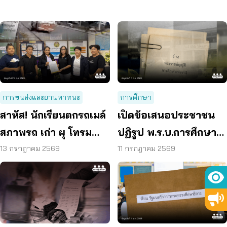
การขนส่งและยานพาหนะ
การศึกษา
สาหัส! นักเรียนตกรถเมล์
เปิดข้อเสนอประชาชน
สภาพรถ เก่า ผุ โทรม
ปฏิรูป พ.ร.บ.การศึกษา
ถามหามาตรฐานรถ
แห่งชาติ ลดเหลื่อมล้ำ –
13 กรกฎาคม 2569
11 กรกฎาคม 2569
ปลอดภัย
เพิ่มคุณภาพผู้เรียน