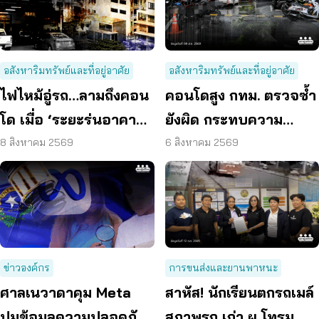
อสังหาริมทรัพย์และที่อยู่อาศัย
อสังหาริมทรัพย์และที่อยู่อาศัย
ไฟไหม้อู่รถ…ลามถึงคอน
คอนโดสูง กทม. ตรวจซ้ำ
โด เมื่อ ‘ระยะร่นอาคาร’
ยังผิด กระทบความ
ถูกละเลย ผู้บริโภคจึงต้อง
ปลอดภัย
8 สิงหาคม 2569
6 สิงหาคม 2569
เสี่ยง
ข่าวองค์กร
การขนส่งและยานพาหนะ
ศาลเนวาดาคุม Meta
สาหัส! นักเรียนตกรถเมล์
ปมข้อมูลความปลอดภัย
สภาพรถ เก่า ผุ โทรม