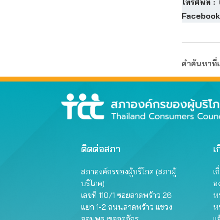
โทรศัพท์ :
0
Facebook
คำค้นหาที่เ
ติดต่อสภา
เก
สภาองค์กรของผู้บริโภค (สภาผู้
เก
บริโภค)
อ
เลขที่ 110/1 ซอยลาดพร้าว 26
หน
แยก 1-2 ถนนลาดพร้าว แขวง
ห
จอมพล เขตจตุจักร
แจ