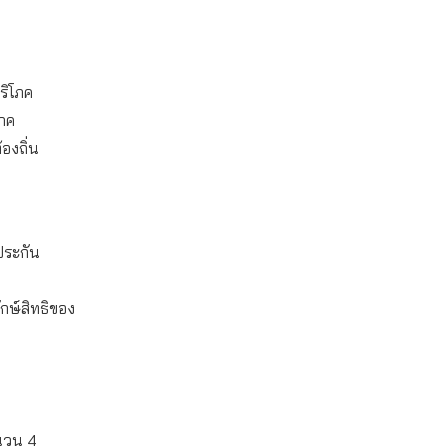
บริโภค
โภค
องถิ่น
ประกัน
กษ์สิทธิของ
ำนวน 4