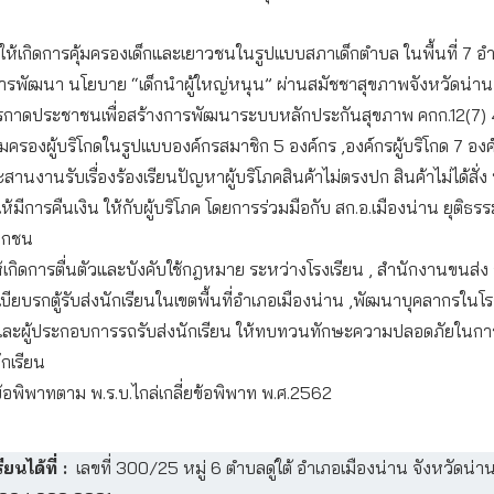
ห้เกิดการคุ้มครองเด็กและเยาวชนในรูปแบบสภาเด็กตำบล ในพื้นที่ 7 อ
ารพัฒนา นโยบาย “เด็กนำผู้ใหญ่หนุน” ผ่านสมัชชาสุขภาพจังหวัดน่าน
กรกาดประชาชนเพื่อสร้างการพัฒนาระบบหลักประกันสุขภาพ คกก.12(7)
มครองผู้บริโกดในรูปแบบองค์กรสมาชิก 5 องค์กร ,องค์กรผู้บริโกด 7 องค
ะสานงานรับเรื่องร้องเรียนปัญหาผู้บริโภคสินค้าไม่ตรงปก สินค้าไม่ได้สั่
้มีการคืนเงิน ให้กับผู้บริโภค โดยการร่วมมือกับ สก.อ.เมืองน่าน ยุติธรร
อกชน
ห้เกิดการตื่นตัวและบังคับใช้กฎหมาย ระหว่างโรงเรียน , สำนักงานขนส่ง
บียบรกตู้รับส่งนักเรียนในเขตพื้นที่อำเภอเมืองน่าน ,พัฒนาบุคลากรในโรง
 และผู้ประกอบการรถรับส่งนักเรียน ให้ทบทวนทักษะความปลอดภัยในการ
ักเรียน
ยข้อพิพาทตาม พ.ร.บ.ไกล่เกลี่ยข้อพิพาท พ.ศ.2562
ียนได้ที่ :
เลขที่ 300/25 หมู่ 6 ตำบลดู่ใต้ อำเภอเมืองน่าน จังหวัดน