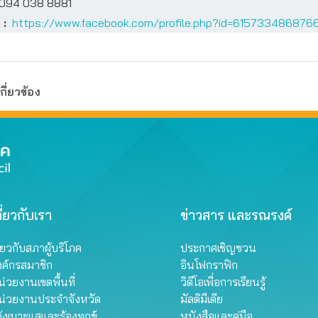
94 038 8881
 :
https://www.facebook.com/profile.php?id=615733486876
กี่ยวข้อง
ี่ยวกับเรา
ข่าวสาร และรณรงค์
ี่ยวกับสภาผู้บริโภค
ประกาศเชิญชวน
งค์กรสมาชิก
อินโฟกราฟิก
่วยงานเขตพื้นที่
วิดีโอเพื่อการเรียนรู้
น่วยงานประจำจังหวัด
มัลติมีเดีย
้งเบาะแสและร้องทุกข์
หนังสือและคู่มือ