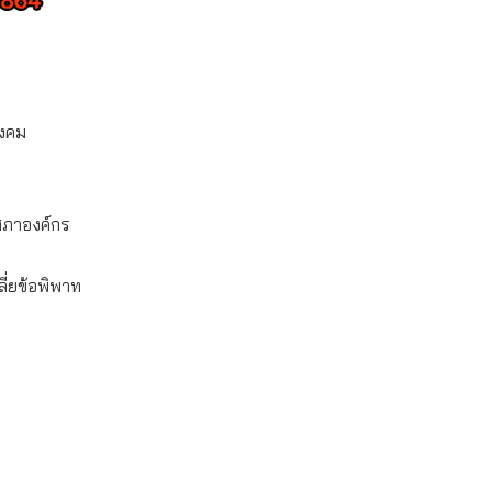
ังคม
สภาองค์กร
ี่ยข้อพิพาท