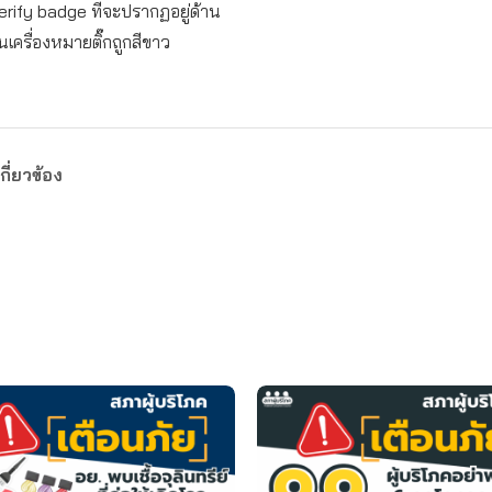
erify badge ที่จะปรากฏอยู่ด้าน
็นเครื่องหมายติ๊กถูกสีขาว
กี่ยวข้อง