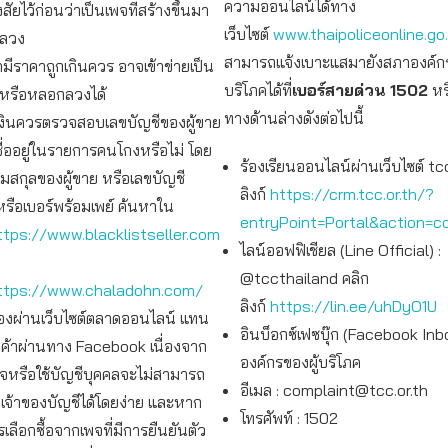
ความออนไลน์ได้ทาง
สัยไว้ก่อนว่าเป็นเพจที่สร้างขึ้นมา
เว็บไซต์
www.thaipoliceonline.go
กลวง
สามารถแจ้งเบาะแสมายังสภาองค์กร
มีราคาถูกเกินควร อาจเข้าข่ายเป็น
บริโภคได้ที่
เบอร์สายด่วน
1502
หร
หรือหลอกลวงได้
ทางด้านล่างดังต่อไปนี้
งินควรตรวจสอบเลขบัญชีของผู้ขาย
ชื่ออยู่ในรายการคนโกงหรือไม่ โดย
ร้องเรียนออนไลน์ผ่านเว็บไซต์ tcc
มสกุลของผู้ขาย หรือเลขบัญชี
ลิงก์
https://crm.tcc.or.th/?
รือเบอร์พร้อมเพย์ ค้นหาใน
entryPoint=Portal&action=c
ttps://www.blacklistseller.com
ไลน์ออฟฟิเชียล (Line Official) :
@tccthailand คลิก
ttps://www.chaladohn.com/
ลิงก์
https://lin.ee/uhDyO1U
อของผ่านเว็บไซต์ตลาดออนไลน์ แทน
อินบ็อกซ์เฟซบุ๊ก (Facebook Inb
ินค้าผ่านทาง Facebook เนื่องจาก
องค์กรของผู้บริโภค
พจหรือใช้บัญชีบุคคลจะไม่สามารถ
อีเมล :
complaint@tcc.or.th
จ้าของบัญชีได้โดยง่าย และหาก
โทรศัพท์ : 1502
เลือกซื้อจากเพจที่มีการยืนยันตัว