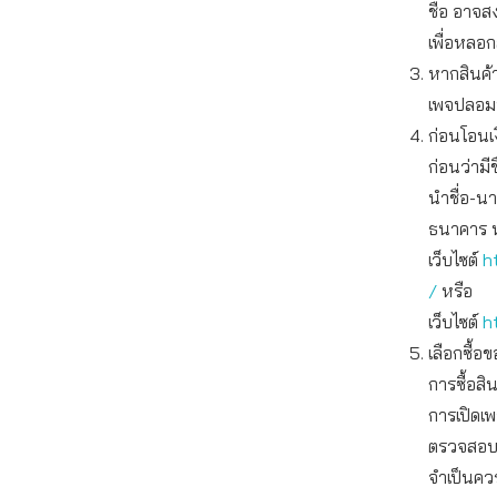
ชื่อ อาจสง
เพื่อหลอ
หากสินค้า
เพจปลอม
ก่อนโอนเ
ก่อนว่ามี
นำชื่อ-นา
ธนาคาร ห
เว็บไซต์
h
/
หรือ
เว็บไซต์
h
เลือกซื้
การซื้อส
การเปิดเ
ตรวจสอบเ
จำเป็นควร