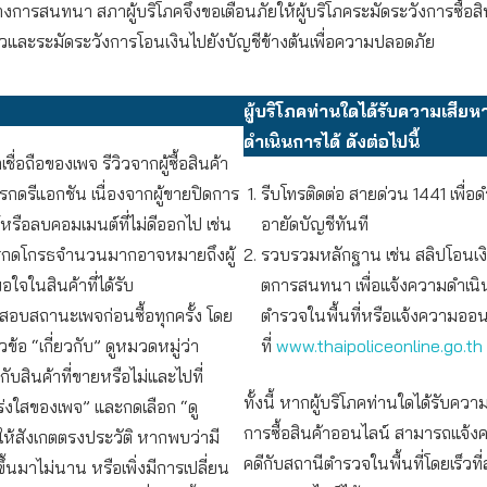
งการสนทนา สภาผู้บริโภคจึงขอเตือนภัยให้ผู้บริโภคระมัดระวังการซื้อส
าวและระมัดระวังการโอนเงินไปยังบัญชีข้างต้นเพื่อความปลอดภัย
ผู้บริโภคท่านใดได้รับความเสี
ดำเนินการได้ ดังต่อไปนี้
ชื่อถือของเพจ รีวิวจากผู้ซื้อสินค้า
กดรีแอกชัน เนื่องจากผู้ขายปิดการ
รีบโทรติดต่อ สายด่วน 1441 เพื่อ
รือลบคอมเมนต์ที่ไม่ดีออกไป เช่น
อายัดบัญชีทันที
รกดโกรธจำนวนมากอาจหมายถึงผู้
รวบรวมหลักฐาน เช่น สลิปโอนเ
พอใจในสินค้าที่ได้รับ
ตการสนทนา เพื่อแจ้งความดำเนิน
อบสถานะเพจก่อนซื้อทุกครั้ง โดย
ตำรวจในพื้นที่หรือแจ้งความออน
หัวข้อ “เกี่ยวกับ” ดูหมวดหมู่ว่า
ที่
www.thaipoliceonline.go.th
ับสินค้าที่ขายหรือไม่และไปที่
ทั้งนี้ หากผู้บริโภคท่านใดได้รับคว
่งใสของเพจ” และกดเลือก “ดู
การซื้อสินค้าออนไลน์ สามารถแจ้ง
ให้สังเกตตรงประวัติ หากพบว่ามี
คดีกับสถานีตำรวจในพื้นที่โดยเร็วที่
ึ้นมาไม่นาน หรือเพิ่งมีการเปลี่ยน