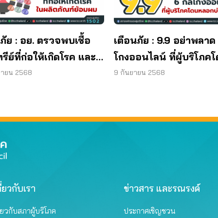
ภัย : อย. ตรวจพบเชื้อ
เตือนภัย : 9.9 อย่าพลาด
ทรีย์ที่ก่อให้เกิดโรค และ
โกงออนไลน์ ที่ผู้บริโภค
ทีเรีย ยีสต์ และรา เกิน
หลอกบ่อยที่สุด
ยายน 2568
9 กันยายน 2568
รฐานกำหนด ใน
ภัณฑ์ย้อมผม
ี่ยวกับเรา
ข่าวสาร และรณรงค์
ี่ยวกับสภาผู้บริโภค
ประกาศเชิญชวน