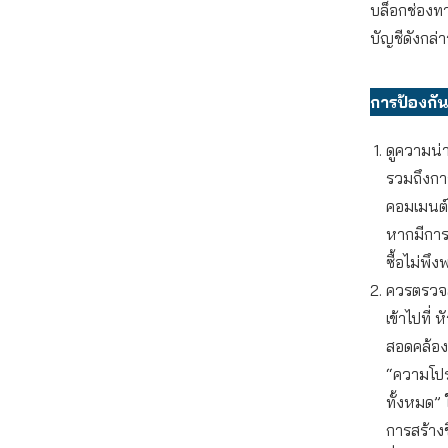
บล็อกช่องทา
บัญชีดังกล่
การป้องกัน
ดูความน่าเ
รวมถึงการ
คอมเมนต์ห
หากมีกา
ซื้อไม่พึง
ควรตรวจส
เข้าไปที่ 
สอดคล้องก
“ความโปร
ทั้งหมด” 
การสร้างข