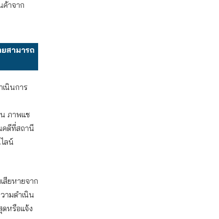
ินค้าจาก
ยหายสามารถ
ดำเนินการ
งิน ภาพแช
คดีที่สถานี
ไลน์
ามเสียหายจาก
ความดำเนิน
สุดหรือแจ้ง