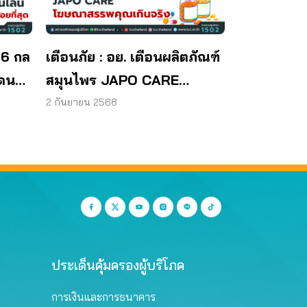
 6 กล
เตือนภัย : อย. เตือนผลิตภัณฑ์
โดน
สมุนไพร JAPO CARE
โฆษณาสรรพคุณเกินจริง
2 กันยายน 2568
ประเด็นคุ้มครองผู้บริโภค
การเงินและการธนาคาร