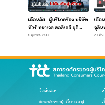
เตือนภัย : ผู้บริโภคร้อง บริษัท
เตือน
ทัวร์ ทราเวล ฮอลิเดย์ ยุติ
จุลิน
กิจการ ไม่คืนเงินผู้บริโภค
พบแบค
9 ตุลาคม 2568
23 กัน
มาต
ผลิต
ติดต่อสภา
เก
สภาองค์กรของผู้บริโภค (สภาผู้
เก