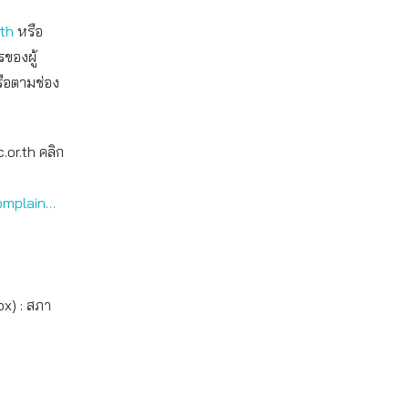
.th
หรือ
ของผู้
ือตามช่อง
.or.th คลิก
omplain…
ox) : สภา