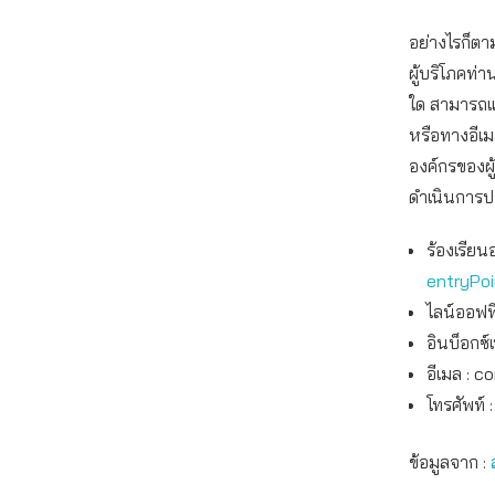
อย่างไรก็ต
ผู้บริโภคท
ใด สามารถแ
หรือทางอีเ
องค์กรของผู
ดำเนินการปร
ร้องเรียน
entryPo
ไลน์ออฟฟิ
อินบ็อกซ์
อีเมล :
co
โทรศัพท์ 
ข้อมูลจาก :