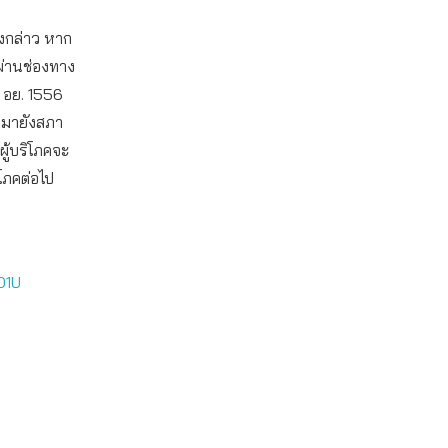
ังกล่าว หาก
ผ่านช่องทาง
 อย. 1556
้ามายังสภา
ผู้บริโภคจะ
ิโภคต่อไป
O1U