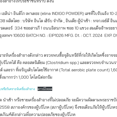
รื่องสำอางให้ประชาชนทราบ ดังนี้
ง เอลิน่า อินดิโก เพาเดอะ (elina INDIGO POWDER) เลขที่ใบรับแจ้ง 10-
ลิตโดย : บริษัท อินโด เฮิร์บ จำกัด , อินเดีย ผู้นำเข้า : หจก.เจย์ดี อินเ
เทรดเดอร์ 334 ซอยสารภี 1 ถนนอิสรภาพ ซอย 10 แขวง สมเด็จเจ้าพระยา
ุงเทพฯ 10600 BATCH NO. : EIP1026 MFG. Dt. : OCT. 2024 EXP. Dt.
ะห์เครื่องสำอางดังกล่าว ตรวจพบเชื้อจุลินทรีย์ที่ก่อให้เกิดโรคซึ่งอาจจะ
ผู้บริโภคได้ คือ คลอสตริเดียม (Clostridium spp.) และตรวจพบจำนวน
ีสต์ และรา ที่เจริญเติบโตโดยใช้อากาศ (Total aerobic plate count) 1
ซึ่งมากกว่า 1,000 โคโลนีต่อกรัม
รือวิเคราะห์เครื่องสำอาง
ดาวน์โหลด
ผลิต นำเข้า หรือขายเครื่องสำอางที่ไม่ปลอดภัย จะมีความผิดตามพระราชบัญ
2558 สภาองค์กรของผู้บริโภค (สภาผู้บริโภค) จึงขอเตือนภัยให้ผู้บริโภค
ิตภัณฑ์ดังกล่าวเพื่อความปลอดภัยของผู้บริโภค