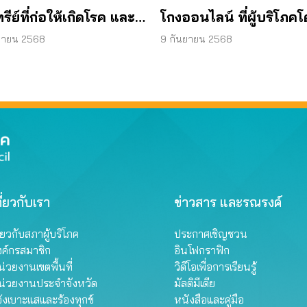
ทรีย์ที่ก่อให้เกิดโรค และ
โกงออนไลน์ ที่ผู้บริโภค
ทีเรีย ยีสต์ และรา เกิน
หลอกบ่อยที่สุด
ยายน 2568
9 กันยายน 2568
รฐานกำหนด ใน
ภัณฑ์ย้อมผม
ี่ยวกับเรา
ข่าวสาร และรณรงค์
ี่ยวกับสภาผู้บริโภค
ประกาศเชิญชวน
งค์กรสมาชิก
อินโฟกราฟิก
่วยงานเขตพื้นที่
วิดีโอเพื่อการเรียนรู้
น่วยงานประจำจังหวัด
มัลติมีเดีย
้งเบาะแสและร้องทุกข์
หนังสือและคู่มือ