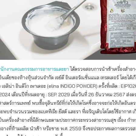
ำนักงานคณะกรรมการอาหารและยา
ได้ตรวจสอบการนำเข้าเครื่องสำอ
นเดียของห้างหุ้นส่วนจำกัด เจย์ดี อินเตอร์เนชั่นแนล เทรดเดอร์ โดยได้เก
 เอลิน่า อินดิโก เพาเดอะ (elina INDIGO POWDER) ครั้งที่ผลิต : EIP1026 
 2024 เดือนปีที่หมดอายุ : SEP. 2029 เมื่อวันที่ 26 ธันวาคม 2567 ส่งต
าสตร์การแพทย์ พบเชื้อจุลินทรีย์ที่ก่อให้เกิดโรคซึ่งอาจจะก่อให้เกิดอันตรา
ละพบจำนวนรวมของแบคทีเรีย ยีสต์ และรา ที่เจริญเติบโตโดยใช้อากาศ 
ป็นเครื่องสำอางที่มีลักษณะตามประกาศกระทรวงสาธารณสุข เรื่อง ก
สำอางที่ห้ามผลิต นำเข้า หรือขาย พ.ศ. 2559 จึงขอประกาศผลการตรวจ