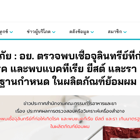
ุกข์
ข่าวผู้บริโภค
คลังข้อมูล
สมาชิก
ัย : อย. ตรวจพบเชื้อจุลินทรีย์ที่ก
รค และพบแบคทีเรีย ยีสต์ และรา 
ฐานกำหนด ในผลิตภัณฑ์ย้อมผม