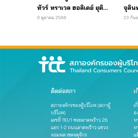
ทัวร์ ทราเวล ฮอลิเดย์ ยุติ
จุลิน
กิจการ ไม่คืนเงินผู้บริโภค
พบแบค
9 ตุลาคม 2568
23 กัน
มาต
ผลิต
ติดต่อสภา
เก
สภาองค์กรของผู้บริโภค (สภาผู้
เก
บริโภค)
อ
เลขที่ 110/1 ซอยลาดพร้าว 26
หน
แยก 1-2 ถนนลาดพร้าว แขวง
ห
จอมพล เขตจตุจักร
แจ