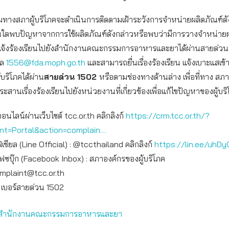
ามทางสภาผู้บริโภคจะดำเนินการติดตามเฝ้าระวังการจำหน่ายผลิตภัณฑ์ด
่านใดพบปัญหาจากการใช้ผลิตภัณฑ์ดังกล่าวหรือพบว่ามีการวางจำหน่าย
จ้งร้องเรียนไปยังสำนักงานคณะกรรมการอาหารและยาได้ผ่านสายด่วน
มล
1556@fda.moph.go.th
และสามารถยื่นเรื่องร้องเรียน แจ้งเบาะแสเข
้บริโภคได้ผ่าน
สายด่วน 1502
หรือตามช่องทางด้านล่าง เพื่อที่ทาง สภา
ะสานเรื่องร้องเรียนไปยังหน่วยงานที่เกี่ยวข้องเพื่อแก้ไขปัญหาของผู้บร
ออนไลน์ผ่านเว็บไซต์ tcc.or.th คลิกลิงก์
https://crm.tcc.or.th/?
int=Portal&action=complain…
เชียล (Line Official) : @tccthailand คลิกลิงก์
https://lin.ee/uhDy
เฟซบุ๊ก (Facebook Inbox) : สภาองค์กรของผู้บริโภค
mplaint@tcc.or.th
: เบอร์สายด่วน 1502
สำนักงานคณะกรรมการอาหารและยา