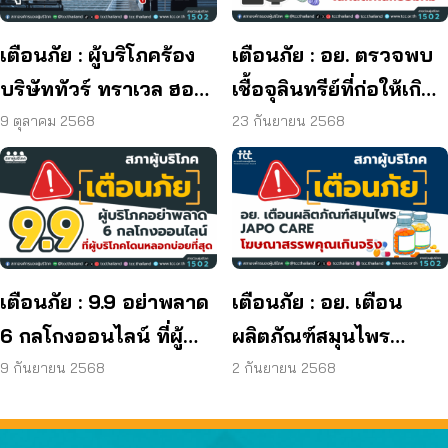
เตือนภัย : ผู้บริโภคร้อง
เตือนภัย : อย. ตรวจพบ
บริษัททัวร์ ทราเวล ฮอลิ
เชื้อจุลินทรีย์ที่ก่อให้เกิด
เดย์ ยุติกิจการ ไม่คืนเงิน
โรค และพบแบคทีเรีย
9 ตุลาคม 2568
23 กันยายน 2568
ผู้บริโภค
ยีสต์ และรา เกิน
มาตรฐานกำหนด ใน
ผลิตภัณฑ์ย้อมผม
เตือนภัย : 9.9 อย่าพลาด
เตือนภัย : อย. เตือน
6 กลโกงออนไลน์ ที่ผู้
ผลิตภัณฑ์สมุนไพร
บริโภคโดนหลอกบ่อย
JAPO CARE โฆษณา
9 กันยายน 2568
2 กันยายน 2568
ที่สุด
สรรพคุณเกินจริง