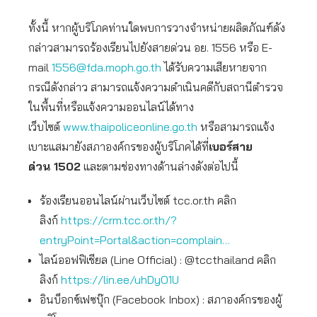
ทั้งนี้ หากผู้บริโภคท่านใดพบการวางจำหน่ายผลิตภัณฑ์ดัง
กล่าวสามารถร้องเรียนไปยังสายด่วน อย. 1556 หรือ E-
mail
1556@fda.moph.go.th
ได้รับความเสียหายจาก
กรณีดังกล่าว สามารถแจ้งความดำเนินคดีกับสถานีตำรวจ
ในพื้นที่หรือแจ้งความออนไลน์ได้ทาง
เว็บไซต์
www.thaipoliceonline.go.th
หรือสามารถแจ้ง
เบาะแสมายังสภาองค์กรของผู้บริโภคได้ที่
เบอร์สาย
ด่วน
1502
และตามช่องทางด้านล่างดังต่อไปนี้
ร้องเรียนออนไลน์ผ่านเว็บไซต์ tcc.or.th คลิก
ลิงก์
https://crm.tcc.or.th/?
entryPoint=Portal&action=complain…
ไลน์ออฟฟิเชียล (Line Official) : @tccthailand คลิก
ลิงก์
https://lin.ee/uhDyO1U
อินบ็อกซ์เฟซบุ๊ก (Facebook Inbox) : สภาองค์กรของผู้