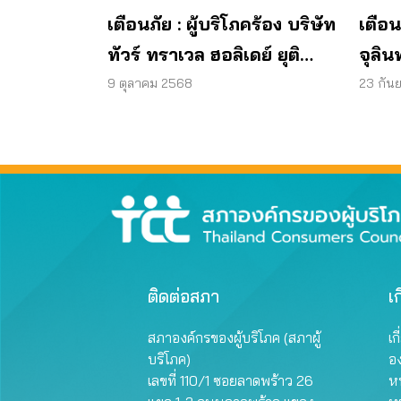
เตือนภัย : ผู้บริโภคร้อง บริษัท
เตือน
ทัวร์ ทราเวล ฮอลิเดย์ ยุติ
จุลิน
กิจการ ไม่คืนเงินผู้บริโภค
พบแบค
9 ตุลาคม 2568
23 กัน
มาต
ผลิต
ติดต่อสภา
เก
สภาองค์กรของผู้บริโภค (สภาผู้
เก
บริโภค)
อ
เลขที่ 110/1 ซอยลาดพร้าว 26
หน