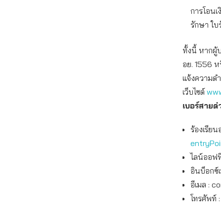
การโอนเงิ
รักษา ใบร
ทั้งนี้ หาก
อย. 1556 ห
แจ้งความดำ
เว็บไซต์
www
เบอร์สายด่
ร้องเรียน
entryPo
ไลน์ออฟฟิ
อินบ็อกซ์
อีเมล :
co
โทรศัพท์ 