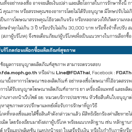
นเท็จอย่าหลงเชื่อ อาจจะเสียเงินเปล่า และเสียโอกาสในการรักษาทั้งนี
์ คุณภาพ หรือสรรพคุณของอาหารโดยไม่ได้รับอนุญาต มีโทษปรับไม่เก
าเป็นการโฆษณาสรรพคุณโอ้อวดเกินจริง หรือหลอกลวงให้เกิดความหลงเช
ทษจำคุกไม่เกิน 3 ปี หรือปรับไม่เกิน 30,000 บาท หรือทั้งจำทั้งปรับ 
 (สภาผู้บริโภค) จึงขอเตือนภัยแก่ผู้บริโภคเพื่อเป็นแนวทางในการเลือกซื้อ
้บริโภคก่อนเลือกซื้อผลิตภัณฑ์สุขภาพ
ข้อมูลการอนุญาตผลิตภัณฑ์สุขภาพ สามารถตรวจสอบ
.fda.moph.go.th
หรือผ่าน
Line@FDAThai
, Facebook :
FDATh
ณาเนื้อหาการโฆษณาของผลิตภัณฑ์ อย่าหลงเชื่อโฆษณาที่โอ้อวดสรรพค
ารได้รับอนุญาตโฆษณาผลิตภัณฑ์อาหาร ยา เครื่องมือแพทย์ และผลิต
ผ่านทางหน้าเว็บไซต์ อย. หมวดบริการประชาชน หัวข้อสืบค้นใบอนุญ
หาสุขภาพควรปรึกษาแพทย์เพื่อรับการรักษาที่ถูกวิธี
โภคที่หลงเชื่อและได้ซื้อสินค้าดังกล่าวมาแล้ว มีสิทธิเรียกร้องค่าเสียหายได
เมิด โดยร้องเรียนมายังสภาผู้บริโภค พร้อมแนบหลักฐาน เช่น หลักฐานการ
ซต์ หรือแอปพลิเคชัน (แคปหน้าจอ) ใบเสร็จรับเงิน หรือใบกำกับภาษีหรื