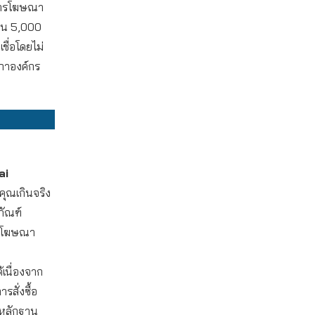
้ การโฆษณา
ิน 5,000
ื่อโดยไม่
สภาองค์กร
ai
ุณเกินจริง
ภัณฑ์
าตโฆษณา
้เนื่องจาก
สั่งซื้อ
อหลักฐาน