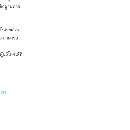
 หลักฐานการ
ยังสายด่วน
าว สามารถ
ริโภคได้ที่
O1U