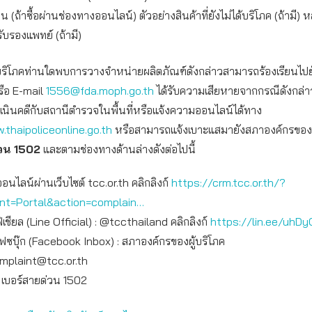
น (ถ้าซื้อผ่านช่องทางออนไลน์) ตัวอย่างสินค้าที่ยังไม่ได้บริโภค (ถ้ามี)
ับรองแพทย์ (ถ้ามี)
ผู้บริโภคท่านใดพบการวางจำหน่ายผลิตภัณฑ์ดังกล่าวสามารถร้องเรียนไป
รือ E-mail
1556@fda.moph.go.th
ได้รับความเสียหายจากกรณีดังกล่
เนินคดีกับสถานีตำรวจในพื้นที่หรือแจ้งความออนไลน์ได้ทาง
.thaipoliceonline.go.th
หรือสามารถแจ้งเบาะแสมายังสภาองค์กรของผู้บ
วน
1502
และตามช่องทางด้านล่างดังต่อไปนี้
ออนไลน์ผ่านเว็บไซต์ tcc.or.th คลิกลิงก์
https://crm.tcc.or.th/?
int=Portal&action=complain…
เชียล (Line Official) : @tccthailand คลิกลิงก์
https://lin.ee/uhDy
เฟซบุ๊ก (Facebook Inbox) : สภาองค์กรของผู้บริโภค
mplaint@tcc.or.th
: เบอร์สายด่วน 1502