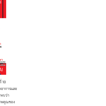
ี่ 18
นลดอาการและ
วพบว่า
รรพคุณของ