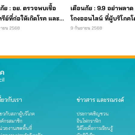
ภัย : อย. ตรวจพบเชื้อ
เตือนภัย : 9.9 อย่าพลาด
ทรีย์ที่ก่อให้เกิดโรค และ
โกงออนไลน์ ที่ผู้บริโภค
ทีเรีย ยีสต์ และรา เกิน
หลอกบ่อยที่สุด
ยายน 2568
9 กันยายน 2568
รฐานกำหนด ใน
ภัณฑ์ย้อมผม
ี่ยวกับเรา
ข่าวสาร และรณรงค์
ี่ยวกับสภาผู้บริโภค
ประกาศเชิญชวน
งค์กรสมาชิก
อินโฟกราฟิก
่วยงานเขตพื้นที่
วิดีโอเพื่อการเรียนรู้