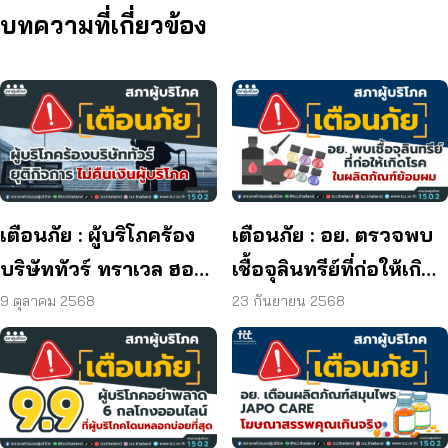
บทความที่เกี่ยวข้อง
เตือนภัย : ผู้บริโภคร้อง
เตือนภัย : อย. ตรวจพบ
บริษัททัวร์ ทราเวล ฮอลิ
เชื้อจุลินทรีย์ที่ก่อให้เกิด
เดย์ ยุติกิจการ ไม่คืนเงิน
โรค และพบแบคทีเรีย
9 ตุลาคม 2568
23 กันยายน 2568
ผู้บริโภค
ยีสต์ และรา เกิน
มาตรฐานกำหนด ใน
ผลิตภัณฑ์ย้อมผม