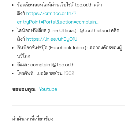
ร้องเรียนออนไลน์ผ่านเว็บไซต์ tcc.or.th คลิก
ลิงก์
https://crm.tcc.or.th/?
entryPoint=Portal&action=complain…
ไลน์ออฟฟิเชียล (Line Official) : @tccthailand คลิก
ลิงก์
https://lin.ee/uhDyO1U
อินบ็อกซ์เฟซบุ๊ก (Facebook Inbox) : สภาองค์กรของผู้
บริโภค
อีเมล :
complaint@tcc.or.th
โทรศัพท์ : เบอร์สายด่วน 1502
ขอขอบคุณ
:
Youtube
คำค้นหาที่เกี่ยวข้อง