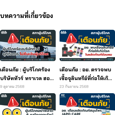
บทความที่เกี่ยวข้อง
เตือนภัย : ผู้บริโภคร้อง
เตือนภัย : อย. ตรวจพบ
บริษัททัวร์ ทราเวล ฮอลิ
เชื้อจุลินทรีย์ที่ก่อให้เกิด
เดย์ ยุติกิจการ ไม่คืนเงิน
โรค และพบแบคทีเรีย
9 ตุลาคม 2568
23 กันยายน 2568
ผู้บริโภค
ยีสต์ และรา เกิน
มาตรฐานกำหนด ใน
ผลิตภัณฑ์ย้อมผม