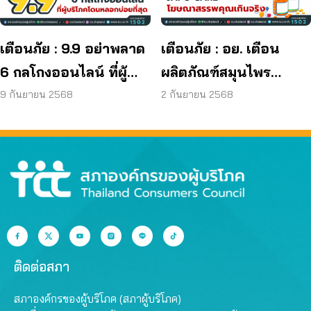
เตือนภัย : 9.9 อย่าพลาด
เตือนภัย : อย. เตือน
6 กลโกงออนไลน์ ที่ผู้
ผลิตภัณฑ์สมุนไพร
บริโภคโดนหลอกบ่อย
JAPO CARE โฆษณา
9 กันยายน 2568
2 กันยายน 2568
ที่สุด
สรรพคุณเกินจริง
ติดต่อสภา
สภาองค์กรของผู้บริโภค (สภาผู้บริโภค)