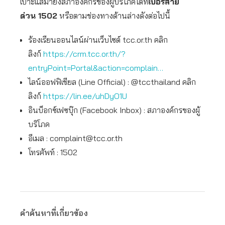
เบาะแสมายังสภาองค์กรของผู้บริโภคได้ที่
เบอร์สาย
ด่วน
1502
หรือตามช่องทางด้านล่างดังต่อไปนี้
ร้องเรียนออนไลน์ผ่านเว็บไซต์ tcc.or.th คลิก
ลิงก์
https://crm.tcc.or.th/?
entryPoint=Portal&action=complain…
ไลน์ออฟฟิเชียล (Line Official) : @tccthailand คลิก
ลิงก์
https://lin.ee/uhDyO1U
อินบ็อกซ์เฟซบุ๊ก (Facebook Inbox) : สภาองค์กรของผู้
บริโภค
อีเมล :
complaint@tcc.or.th
โทรศัพท์ : 1502
คำค้นหาที่เกี่ยวข้อง