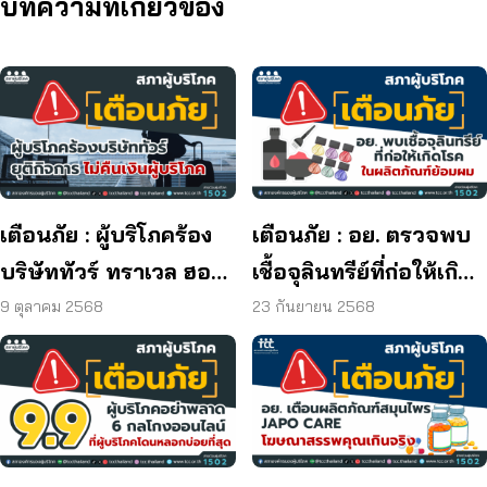
บทความที่เกี่ยวข้อง
เตือนภัย : ผู้บริโภคร้อง
เตือนภัย : อย. ตรวจพบ
บริษัททัวร์ ทราเวล ฮอลิ
เชื้อจุลินทรีย์ที่ก่อให้เกิด
เดย์ ยุติกิจการ ไม่คืนเงิน
โรค และพบแบคทีเรีย
9 ตุลาคม 2568
23 กันยายน 2568
ผู้บริโภค
ยีสต์ และรา เกิน
มาตรฐานกำหนด ใน
ผลิตภัณฑ์ย้อมผม