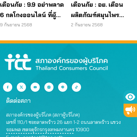
เตือนภัย : 9.9 อย่าพลาด
เตือนภัย : อย. เตือน
6 กลโกงออนไลน์ ที่ผู้
ผลิตภัณฑ์สมุนไพร
บริโภคโดนหลอกบ่อย
JAPO CARE โฆษณา
9 กันยายน 2568
2 กันยายน 2568
ที่สุด
สรรพคุณเกินจริง
ติดต่อสภา
สภาองค์กรของผู้บริโภค (สภาผู้บริโภค)
เลขที่ 110/1 ซอยลาดพร้าว 26 แยก 1-2 ถนนลาดพร้าว แขวง
จอมพล เขตจตุจักรกรุงเทพมหานคร 10900