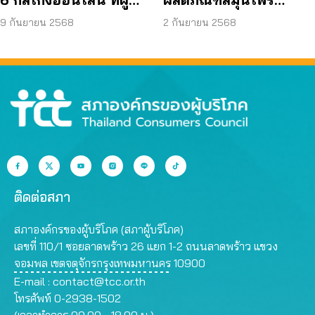
บริโภคโดนหลอกบ่อย
JAPO CARE โฆษณา
9 กันยายน 2568
2 กันยายน 2568
ที่สุด
สรรพคุณเกินจริง
ติดต่อสภา
สภาองค์กรของผู้บริโภค (สภาผู้บริโภค)
เลขที่ 110/1 ซอยลาดพร้าว 26 แยก 1-2 ถนนลาดพร้าว แขวง
จอมพล เขตจตุจักรกรุงเทพมหานคร 10900
E-mail :
contact@tcc.or.th
โทรศัพท์ 0-2938-1502