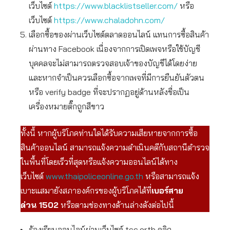
เว็บไซต์
https://www.blacklistseller.com/
หรือ
เว็บไซต์
https://www.chaladohn.com/
เลือกซื้อของผ่านเว็บไซต์ตลาดออนไลน์ แทนการซื้อสินค้า
ผ่านทาง Facebook เนื่องจากการเปิดเพจหรือใช้บัญชี
บุคคลจะไม่สามารถตรวจสอบเจ้าของบัญชีได้โดยง่าย
และหากจำเป็นควรเลือกซื้อจากเพจที่มีการยืนยันตัวตน
หรือ verify badge ที่จะปรากฏอยู่ด้านหลังชื่อเป็น
เครื่องหมายติ๊กถูกสีขาว
ทั้งนี้ หากผู้บริโภคท่านใดได้รับความเสียหายจากการซื้อ
สินค้าออนไลน์ สามารถแจ้งความดำเนินคดีกับสถานีตำรวจ
ในพื้นที่โดยเร็วที่สุดหรือแจ้งความออนไลน์ได้ทาง
เว็บไซต์
www.thaipoliceonline.go.th
หรือสามารถแจ้ง
เบาะแสมายังสภาองค์กรของผู้บริโภคได้ที่
เบอร์สาย
ด่วน
1502
หรือตามช่องทางด้านล่างดังต่อไปนี้
ร้องเรียนออนไลน์ผ่านเว็บไซต์ tcc.or.th คลิก