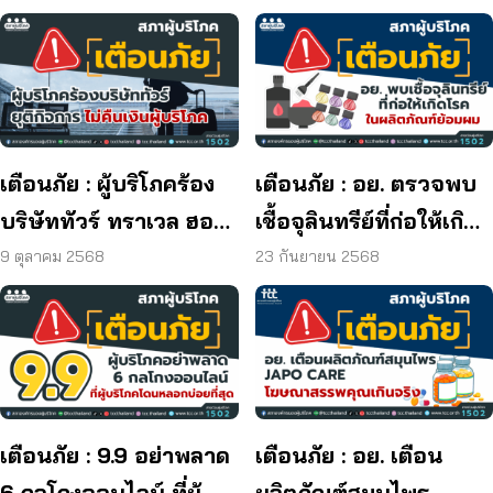
เตือนภัย : ผู้บริโภคร้อง
เตือนภัย : อย. ตรวจพบ
บริษัททัวร์ ทราเวล ฮอลิ
เชื้อจุลินทรีย์ที่ก่อให้เกิด
เดย์ ยุติกิจการ ไม่คืนเงิน
โรค และพบแบคทีเรีย
9 ตุลาคม 2568
23 กันยายน 2568
ผู้บริโภค
ยีสต์ และรา เกิน
มาตรฐานกำหนด ใน
ผลิตภัณฑ์ย้อมผม
เตือนภัย : 9.9 อย่าพลาด
เตือนภัย : อย. เตือน
6 กลโกงออนไลน์ ที่ผู้
ผลิตภัณฑ์สมุนไพร