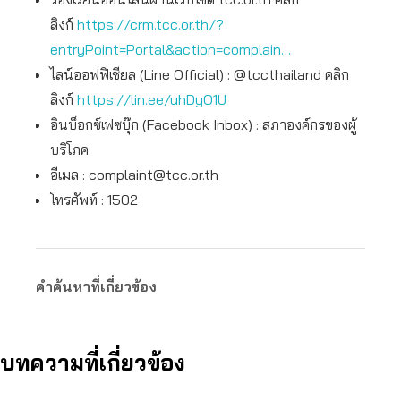
ลิงก์
https://crm.tcc.or.th/?
entryPoint=Portal&action=complain…
ไลน์ออฟฟิเชียล (Line Official) : @tccthailand คลิก
ลิงก์
https://lin.ee/uhDyO1U
อินบ็อกซ์เฟซบุ๊ก (Facebook Inbox) : สภาองค์กรของผู้
บริโภค
อีเมล :
complaint@tcc.or.th
โทรศัพท์ : 1502
คำค้นหาที่เกี่ยวข้อง
บทความที่เกี่ยวข้อง