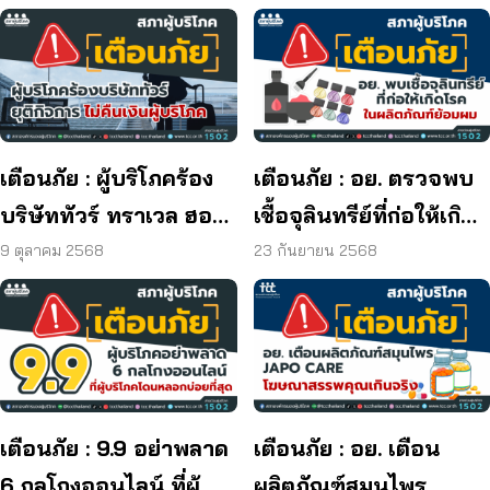
เตือนภัย : ผู้บริโภคร้อง
เตือนภัย : อย. ตรวจพบ
บริษัททัวร์ ทราเวล ฮอลิ
เชื้อจุลินทรีย์ที่ก่อให้เกิด
เดย์ ยุติกิจการ ไม่คืนเงิน
โรค และพบแบคทีเรีย
9 ตุลาคม 2568
23 กันยายน 2568
ผู้บริโภค
ยีสต์ และรา เกิน
มาตรฐานกำหนด ใน
ผลิตภัณฑ์ย้อมผม
เตือนภัย : 9.9 อย่าพลาด
เตือนภัย : อย. เตือน
6 กลโกงออนไลน์ ที่ผู้
ผลิตภัณฑ์สมุนไพร