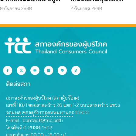
บริโภคโดนหลอกบ่อย
JAPO CARE โฆษณา
9 กันยายน 2568
2 กันยายน 2568
ที่สุด
สรรพคุณเกินจริง
ติดต่อสภา
สภาองค์กรของผู้บริโภค (สภาผู้บริโภค)
เลขที่ 110/1 ซอยลาดพร้าว 26 แยก 1-2 ถนนลาดพร้าว แขวง
จอมพล เขตจตุจักรกรุงเทพมหานคร 10900
E-mail :
contact@tcc.or.th
โทรศัพท์ 0-2938-1502
(เวลาทำการ 09.00 - 18.00 น.)