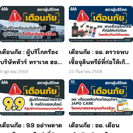
เตือนภัย : ผู้บริโภคร้อง
เตือนภัย : อย. ตรวจพบ
บริษัททัวร์ ทราเวล ฮอลิ
เชื้อจุลินทรีย์ที่ก่อให้เกิด
เดย์ ยุติกิจการ ไม่คืนเงิน
โรค และพบแบคทีเรีย
9 ตุลาคม 2568
23 กันยายน 2568
ผู้บริโภค
ยีสต์ และรา เกิน
มาตรฐานกำหนด ใน
ผลิตภัณฑ์ย้อมผม
เตือนภัย : 9.9 อย่าพลาด
เตือนภัย : อย. เตือน