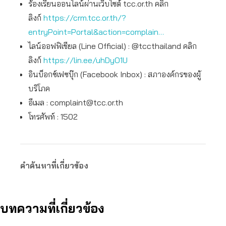
ร้องเรียนออนไลน์ผ่านเว็บไซต์ tcc.or.th คลิก
ลิงก์
https://crm.tcc.or.th/?
entryPoint=Portal&action=complain…
ไลน์ออฟฟิเชียล (Line Official) : @tccthailand คลิก
ลิงก์
https://lin.ee/uhDyO1U
อินบ็อกซ์เฟซบุ๊ก (Facebook Inbox) : สภาองค์กรของผู้
บริโภค
อีเมล :
complaint@tcc.or.th
โทรศัพท์ : 1502
คำค้นหาที่เกี่ยวข้อง
บทความที่เกี่ยวข้อง