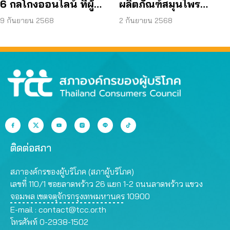
6 กลโกงออนไลน์ ที่ผู้
ผลิตภัณฑ์สมุนไพร
บริโภคโดนหลอกบ่อย
JAPO CARE โฆษณา
9 กันยายน 2568
2 กันยายน 2568
ที่สุด
สรรพคุณเกินจริง
ติดต่อสภา
สภาองค์กรของผู้บริโภค (สภาผู้บริโภค)
เลขที่ 110/1 ซอยลาดพร้าว 26 แยก 1-2 ถนนลาดพร้าว แขวง
จอมพล เขตจตุจักรกรุงเทพมหานคร 10900
E-mail :
contact@tcc.or.th
โทรศัพท์ 0-2938-1502