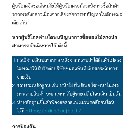
ผู้บริโภคจึงขอเตือนภัยให้ผู้บริโภคระมัดระวังการซื้อสินค้า
จากเพจดังกล่าวเนื่องจากเสี่ยงต่อการพบปัญหาในลักษณะ
เดียวกัน
หากผู้บริโภคท่านใดพบปัญหาการซื้อของไม่ตรงปก
สามารถดำเนินการได้ ดังนี้
กรณีจ่ายเงินปลายทาง หลังจากทราบว่าได้สินค้าไม่ตรง
โฆษณาให้รีบติดต่อบริษัทขนส่งทันที เพื่อขอระงับการ
จ่ายเงิน
รวบรวมหลักฐาน เช่น หน้าโปรไฟล์เพจ โฆษณาในเพจ
ภาพถ่ายสินค้า บทสนทนากับผู้ขาย สลิปโอนเงิน เป็นต้น
นำหลักฐานยื่นคำฟ้องต่อศาลแพ่งแผนกคดีออนไลน์
ได้ที่
https://efiling3.coj.go.th/
การป้องกัน