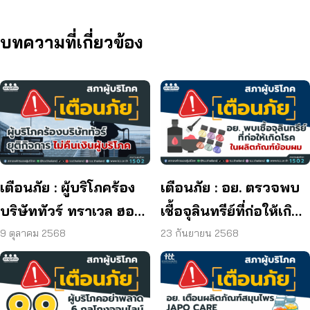
บทความที่เกี่ยวข้อง
เตือนภัย : ผู้บริโภคร้อง
เตือนภัย : อย. ตรวจพบ
บริษัททัวร์ ทราเวล ฮอลิ
เชื้อจุลินทรีย์ที่ก่อให้เกิด
เดย์ ยุติกิจการ ไม่คืนเงิน
โรค และพบแบคทีเรีย
9 ตุลาคม 2568
23 กันยายน 2568
ผู้บริโภค
ยีสต์ และรา เกิน
มาตรฐานกำหนด ใน
ผลิตภัณฑ์ย้อมผม