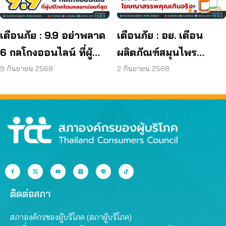
เตือนภัย : 9.9 อย่าพลาด
เตือนภัย : อย. เตือน
6 กลโกงออนไลน์ ที่ผู้
ผลิตภัณฑ์สมุนไพร
บริโภคโดนหลอกบ่อย
JAPO CARE โฆษณา
9 กันยายน 2568
2 กันยายน 2568
ที่สุด
สรรพคุณเกินจริง
ติดต่อสภา
สภาองค์กรของผู้บริโภค (สภาผู้บริโภค)