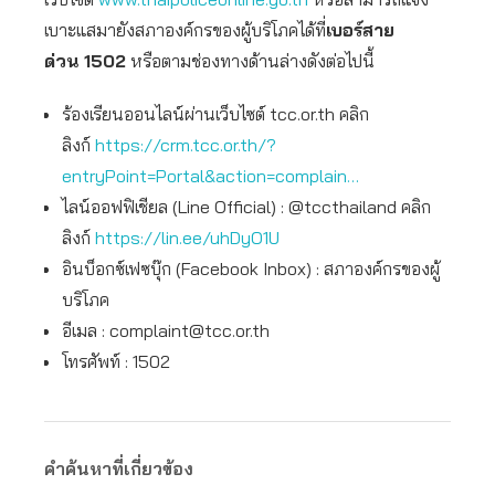
เบาะแสมายังสภาองค์กรของผู้บริโภคได้ที่
เบอร์สาย
ด่วน
1502
หรือตามช่องทางด้านล่างดังต่อไปนี้
ร้องเรียนออนไลน์ผ่านเว็บไซต์ tcc.or.th คลิก
ลิงก์
https://crm.tcc.or.th/?
entryPoint=Portal&action=complain…
ไลน์ออฟฟิเชียล (Line Official) : @tccthailand คลิก
ลิงก์
https://lin.ee/uhDyO1U
อินบ็อกซ์เฟซบุ๊ก (Facebook Inbox) : สภาองค์กรของผู้
บริโภค
อีเมล :
complaint@tcc.or.th
โทรศัพท์ : 1502
คำค้นหาที่เกี่ยวข้อง