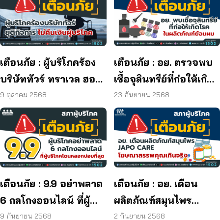
เตือนภัย : ผู้บริโภคร้อง
เตือนภัย : อย. ตรวจพบ
บริษัททัวร์ ทราเวล ฮอลิ
เชื้อจุลินทรีย์ที่ก่อให้เกิด
เดย์ ยุติกิจการ ไม่คืนเงิน
โรค และพบแบคทีเรีย
9 ตุลาคม 2568
23 กันยายน 2568
ผู้บริโภค
ยีสต์ และรา เกิน
มาตรฐานกำหนด ใน
ผลิตภัณฑ์ย้อมผม
เตือนภัย : 9.9 อย่าพลาด
เตือนภัย : อย. เตือน
6 กลโกงออนไลน์ ที่ผู้
ผลิตภัณฑ์สมุนไพร
บริโภคโดนหลอกบ่อย
JAPO CARE โฆษณา
9 กันยายน 2568
2 กันยายน 2568