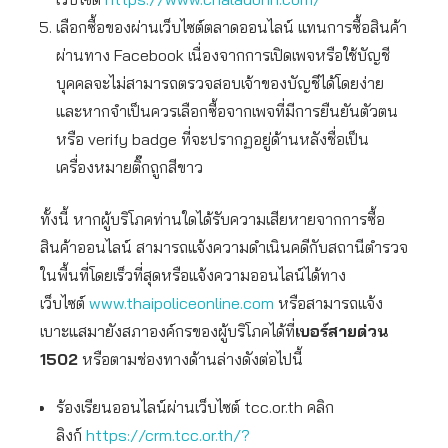
เลือกซื้อของผ่านเว็บไซต์ตลาดออนไลน์ แทนการซื้อสินค้า
ผ่านทาง Facebook เนื่องจากการเปิดเพจหรือใช้บัญชี
บุคคลจะไม่สามารถตรวจสอบเจ้าของบัญชีได้โดยง่าย
และหากจำเป็นควรเลือกซื้อจากเพจที่มีการยืนยันตัวตน
หรือ verify badge ที่จะปรากฏอยู่ด้านหลังชื่อเป็น
เครื่องหมายติ๊กถูกสีขาว
ทั้งนี้ หากผู้บริโภคท่านใดได้รับความเสียหายจากการซื้อ
สินค้าออนไลน์ สามารถแจ้งความดำเนินคดีกับสถานีตำรวจ
ในพื้นที่โดยเร็วที่สุดหรือแจ้งความออนไลน์ได้ทาง
เว็บไซต์
www.thaipoliceonline.com
หรือสามารถแจ้ง
เบาะแสมายังสภาองค์กรของผู้บริโภคได้ที่
เบอร์สายด่วน
1502
หรือตามช่องทางด้านล่างดังต่อไปนี้
ร้องเรียนออนไลน์ผ่านเว็บไซต์ tcc.or.th คลิก
ลิงก์
https://crm.tcc.or.th/?