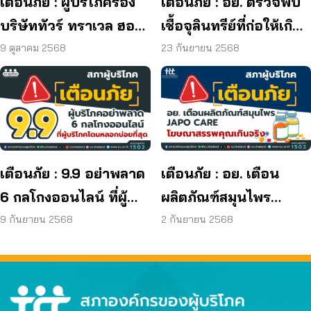
เตือนภัย : ผู้บริโภคร้อง
เตือนภัย : อย. ตรวจพบ
บริษัททัวร์ ทราเวล ฮอลิ
เชื้อจุลินทรีย์ที่ก่อให้เกิด
เดย์ ยุติกิจการ ไม่คืนเงิน
โรค และพบแบคทีเรีย
9 ตุลาคม 2568
23 กันยายน 2568
ผู้บริโภค
ยีสต์ และรา เกิน
มาตรฐานกำหนด ใน
ผลิตภัณฑ์ย้อมผม
เตือนภัย : 9.9 อย่าพลาด
เตือนภัย : อย. เตือน
6 กลโกงออนไลน์ ที่ผู้
ผลิตภัณฑ์สมุนไพร
บริโภคโดนหลอกบ่อย
JAPO CARE โฆษณา
9 กันยายน 2568
2 กันยายน 2568
ที่สุด
สรรพคุณเกินจริง