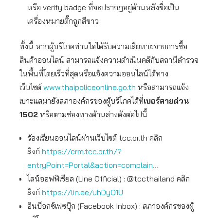
หรือ verify badge ที่จะปรากฏอยู่ด้านหลังชื่อเป็น
เครื่องหมายติ๊กถูกสีขาว
ทั้งนี้ หากผู้บริโภคท่านใดได้รับความเสียหายจากการซื้อ
สินค้าออนไลน์ สามารถแจ้งความดำเนินคดีกับสถานีตำรวจ
ในพื้นที่โดยเร็วที่สุดหรือแจ้งความออนไลน์ได้ทาง
เว็บไซต์
www.thaipoliceonline.go.th
หรือสามารถแจ้ง
เบาะแสมายังสภาองค์กรของผู้บริโภคได้ที่
เบอร์สายด่วน
1502
หรือตามช่องทางด้านล่างดังต่อไปนี้
ร้องเรียนออนไลน์ผ่านเว็บไซต์ tcc.or.th คลิก
ลิงก์
https://crm.tcc.or.th/?
entryPoint=Portal&action=complain…
ไลน์ออฟฟิเชียล (Line Official) : @tccthailand คลิก
ลิงก์
https://lin.ee/uhDyO1U
อินบ็อกซ์เฟซบุ๊ก (Facebook Inbox) : สภาองค์กรของผู้