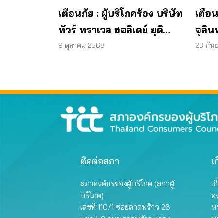
เตือนภัย : ผู้บริโภคร้อง บริษัท
เตือน
ทัวร์ ทราเวล ฮอลิเดย์ ยุติ
จุลิน
กิจการ ไม่คืนเงินผู้บริโภค
พบแบค
9 ตุลาคม 2568
23 กัน
มาต
ผลิต
ติดต่อสภา
เก
สภาองค์กรของผู้บริโภค (สภาผู้
เก
บริโภค)
อ
เลขที่ 110/1 ซอยลาดพร้าว 26
หน