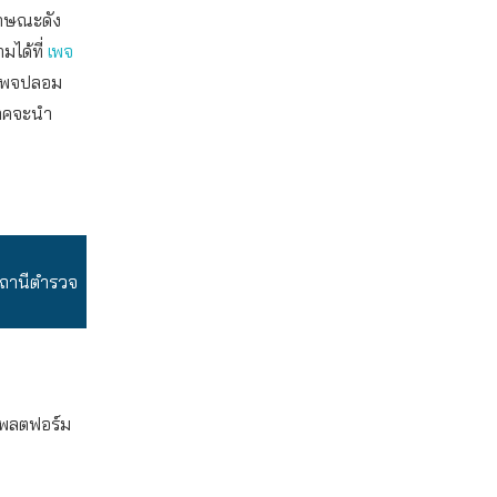
ักษณะดัง
มได้ที่
เพจ
เพจปลอม
โภคจะนำ
สถานีตำรวจ
แพลตฟอร์ม