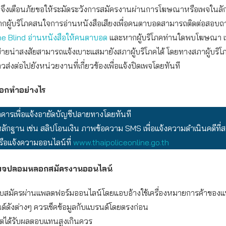
ภคจึงเตือนภัยขอให้ระมัดระวังการสมัครงานผ่านการโฆษณาหรือเพจในล
ากผู้บริโภคสนใจการอ่านหนังสือเสียงเพื่อคนตาบอดสามารถติดต่อสอบถา
he Blind อ่านหนังสือให้คนตาบอด
และหากผู้บริโภคท่านใดพบโฆษณา 
ข่ายน่าสงสัยสามารถแจ้งเบาะแสมายังสภาผู้บริโภคได้ โดยทางสภาผู้บริ
าวส่งต่อไปยังหน่วยงานที่เกี่ยวข้องเพื่อแจ้งปิดเพจโดยทันที
ลอกทำอย่างไร
าคารเพื่อแจ้งอายัดบัญชีปลายทางโดยทันที
ักฐาน เช่น สลิปโอนเงิน ภาพข้อความ SMS เพื่อแจ้งความดำเนินคดีที่
หรือแจ้งความออนไลน์ที่
www.thaipoliceonline.go.th
เพจปลอมหลอกสมัครงานออนไลน์
บสมัครผ่านแพลตฟอร์มออนไลน์โดยแอบอ้างใช้เครื่องหมายการค้าของ
ด์ดังต่างๆ ควรเช็คข้อมูลกับแบรนด์โดยตรงก่อน
ต่ได้รับผลตอบแทนสูงเกินควร