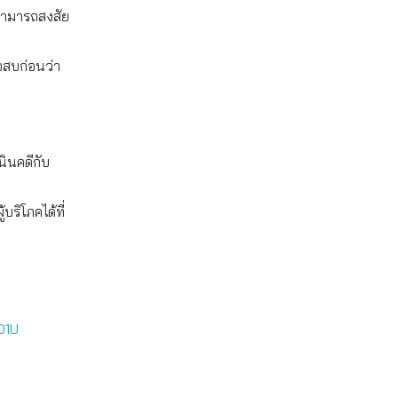
 สามารถสงสัย
จสบก่อนว่า
นินคดีกับ
ริโภคได้ที่
O1U