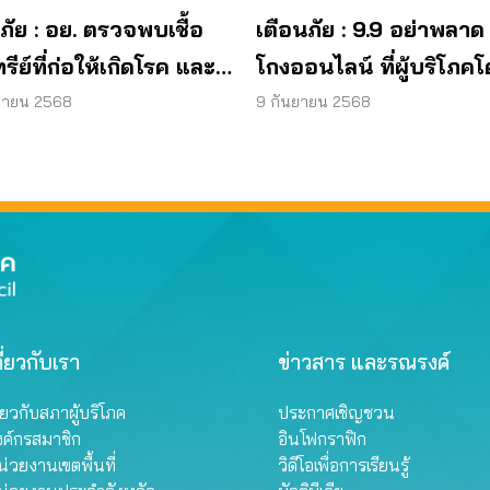
ภัย : อย. ตรวจพบเชื้อ
เตือนภัย : 9.9 อย่าพลาด
ทรีย์ที่ก่อให้เกิดโรค และ
โกงออนไลน์ ที่ผู้บริโภค
ทีเรีย ยีสต์ และรา เกิน
หลอกบ่อยที่สุด
ยายน 2568
9 กันยายน 2568
รฐานกำหนด ใน
ภัณฑ์ย้อมผม
ี่ยวกับเรา
ข่าวสาร และรณรงค์
ี่ยวกับสภาผู้บริโภค
ประกาศเชิญชวน
งค์กรสมาชิก
อินโฟกราฟิก
่วยงานเขตพื้นที่
วิดีโอเพื่อการเรียนรู้