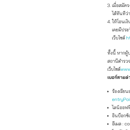
เมื่อสมัค
ได้ทันที
ให้โอนเง
เคยมีประ
เว็บไซต์
h
ทั้งนี้ หาก
สถานีตำรวจใ
เว็บไซต์
www.
เบอร์สายด
ร้องเรียน
entryPo
ไลน์ออฟฟิ
อินบ็อกซ์
อีเมล :
co