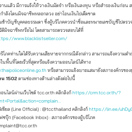
รงานแล้ว มีการแจ้งให้วางเงินมัดจำ หรือเงินลงทุน หรือสำรองเงินก่อน
ว่ากำลังโดนมิจฉาชีพหลอกลวง อย่าโอนเงินไปเด็ดขาด
ินเข้าบัญชีบุคคลธรรมดา ซึ่งผู้บริโภคควรนำชื่อและหมายเลขบัญชีไปตรว
วัติมิจฉาชีพหรือไม่ โดยสามารถตรวจสอบได้ที่
ttps://www.blacklistseller.com/
ผู้บริโภคท่านใดได้รับความเสียหายจากกรณีดังกล่าว สามารถแจ้งความดำเ
นพื้นที่โดยเร็วที่สุดหรือแจ้งความออนไลน์ได้ทาง
thaipoliceonline.go.th
หรือสามารถแจ้งเบาะแสมายังสภาองค์กรของผู้บ
่วน 1502
ตามช่องทางด้านล่างดังต่อไปนี้
ออนไลน์ผ่านเว็บไซต์ tcc.or.th คลิกลิงก์
https://crm.tcc.or.th/?
int=Portal&action=complain…
เชียล (Line Official) : @tccthailand คลิกลิงก์
https://lin.ee/uhDy
เฟซบุ๊ก (Facebook Inbox) : สภาองค์กรของผู้บริโภค
mplaint@tcc.or.th