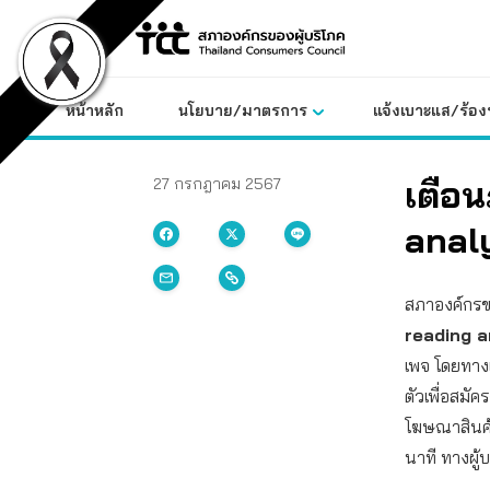
Skip
to
content
หน้าหลัก
นโยบาย/มาตรการ
แจ้งเบาะแส/ร้องท
เตือน
27 กรกฎาคม 2567
anal
สภาองค์กรขอ
reading a
เพจ โดยทางเ
ตัวเพื่อสมั
โฆษณาสินค้
นาที ทางผู้