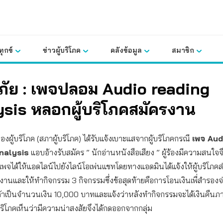
ุกข์
ข่าวผู้บริโภค
คลังข้อมูล
สมาชิก
ภัย : เพจปลอม Audio reading
ysis หลอกผู้บริโภคสมัครงาน
งผู้บริโภค (สภาผู้บริโภค) ได้รับแจ้งเบาะแสจากผู้บริโภคกรณี
เพจ Aud
nalysis
แอบอ้างรับสมัคร ” นักอ่านหนังสือเสียง ” ผู้ร้องมีความสนใจจึ
พจได้ให้แอดไลน์ไปยังไลน์โอเพ่นแชทโดยทางแอดมินได้แจ้งให้ผู้บริโภคส่
ครงานและให้ทำกิจกรรม 3 กิจกรรมซึ่งข้อสุดท้ายคือการโอนเงินเพื่สำรองจ่
าเป็นจำนวนเงิน 10,000 บาทและแจ้งว่าหลังทำกิจกรรมจะได้เงินคืนภ
บริโภคเห็นว่ามีความน่าสงสัยจึงได้กดออกจากกลุ่ม