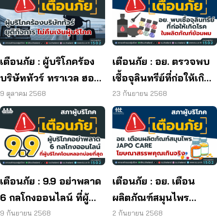
เตือนภัย : ผู้บริโภคร้อง
เตือนภัย : อย. ตรวจพบ
บริษัททัวร์ ทราเวล ฮอลิ
เชื้อจุลินทรีย์ที่ก่อให้เกิด
เดย์ ยุติกิจการ ไม่คืนเงิน
โรค และพบแบคทีเรีย
9 ตุลาคม 2568
23 กันยายน 2568
ผู้บริโภค
ยีสต์ และรา เกิน
มาตรฐานกำหนด ใน
ผลิตภัณฑ์ย้อมผม
เตือนภัย : 9.9 อย่าพลาด
เตือนภัย : อย. เตือน
6 กลโกงออนไลน์ ที่ผู้
ผลิตภัณฑ์สมุนไพร
บริโภคโดนหลอกบ่อย
JAPO CARE โฆษณา
9 กันยายน 2568
2 กันยายน 2568