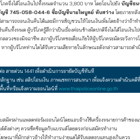
บริโภคจึงได้โอนเงินไปทั้งหมดจำนวน 3,800 บาท โดยโอนไปยัง
บัญชีธน
บัญชี 745-058-044-6 ชื่อบัญชีนายไพบูลย์ ทับสว่าง
โดยภายหลัง
่สามารถถอนเงินคืนได้และมีการเชิญชวนให้โอนเงินเพิ่มโดยอ้างว่าถ้าทำ
งินคืนทั้งหมด ผู้บริโภครู้สึกว่าเป็นเรื่องค่อนข้างผิดปกติจึงไม่ได้โอนเงินไ
กลลวงของมิจฉาชีพ สภาผู้บริโภคขอเตือนภัยให้ผู้บริโภคระมัดระวังการโ
น หากผู้บริโภคท่านใดได้รับความเสียหายในลักษณะดังกล่าวสามารถดำเนิ
ต่อ สายด่วน 1441 เพื่อดำเนินการอายัดบัญชีทันที
ักฐาน เช่น สลิปโอนเงิน ภาพแชทการสนทนา เพื่อแจ้งความดำเนินคดีที
ื้นที่หรือแจ้งความออนไลน์ที่
www.thaipoliceonline.go.th
บสมัครผ่านแพลตฟอร์มออนไลน์โดยแอบอ้างใช้เครื่องหมายการค้าของ
ด์ดังต่างๆ ควรเช็คข้อมูลกับแบรนด์โดยตรงก่อนสมัครทำงาน
โฆษณาที่มักกล่าวอ้างให้ทำงานง่ายแต่ได้รับผลตอบแทนสูงเกินควร