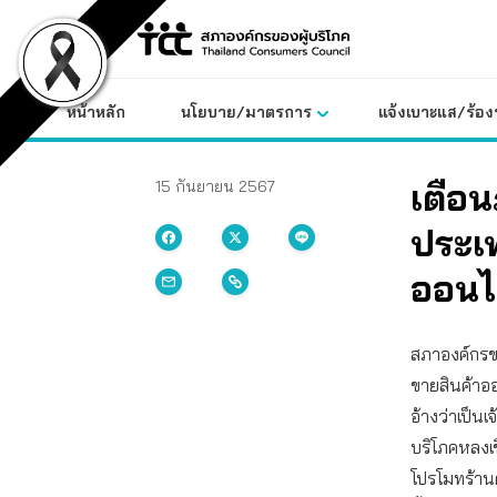
Skip
to
content
หน้าหลัก
นโยบาย/มาตรการ
แจ้งเบาะแส/ร้องท
เตือน
15 กันยายน 2567
ประเ
ออนไ
สภาองค์กรของ
ขายสินค้าอ
อ้างว่าเป็นเ
บริโภคหลงเช
โปรโมทร้านค