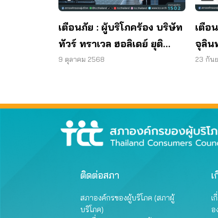
เตือนภัย : ผู้บริโภคร้อง บริษัท
เตือน
ทัวร์ ทราเวล ฮอลิเดย์ ยุติ
จุลิน
กิจการ ไม่คืนเงินผู้บริโภค
พบแบค
9 ตุลาคม 2568
23 กัน
มาต
ผลิต
ติดต่อสภา
เก
สภาองค์กรของผู้บริโภค (สภาผู้
เก
บริโภค)
อ