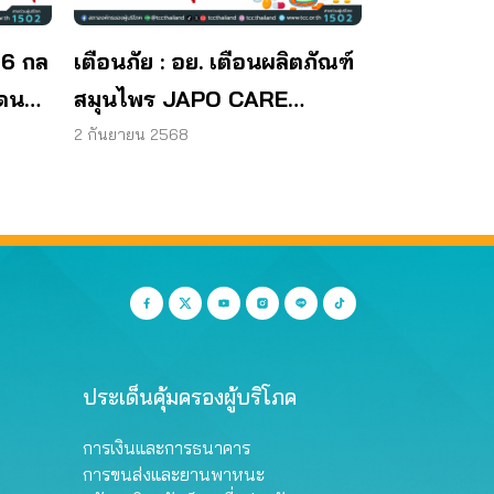
 6 กล
เตือนภัย : อย. เตือนผลิตภัณฑ์
โดน
สมุนไพร JAPO CARE
โฆษณาสรรพคุณเกินจริง
2 กันยายน 2568
ประเด็นคุ้มครองผู้บริโภค
การเงินและการธนาคาร
การขนส่งและยานพาหนะ