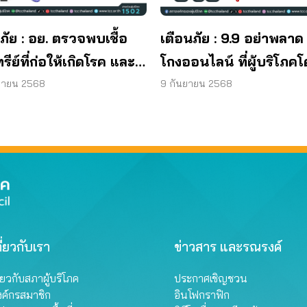
ภัย : อย. ตรวจพบเชื้อ
เตือนภัย : 9.9 อย่าพลาด
ทรีย์ที่ก่อให้เกิดโรค และ
โกงออนไลน์ ที่ผู้บริโภค
ทีเรีย ยีสต์ และรา เกิน
หลอกบ่อยที่สุด
ยายน 2568
9 กันยายน 2568
รฐานกำหนด ใน
ภัณฑ์ย้อมผม
ี่ยวกับเรา
ข่าวสาร และรณรงค์
ี่ยวกับสภาผู้บริโภค
ประกาศเชิญชวน
งค์กรสมาชิก
อินโฟกราฟิก