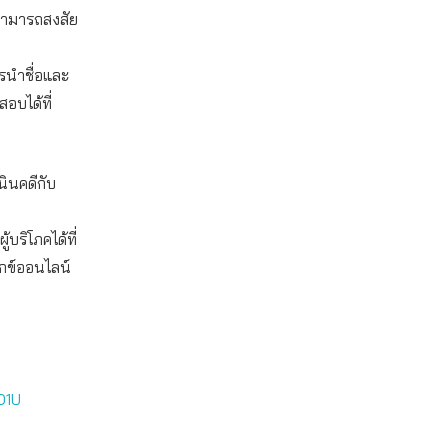
 สามารถสงสัย
วรนำชื่อและ
อบได้ที่
นินคดีกับ
ริโภคได้ที่
ุกข์ออนไลน์
O1U