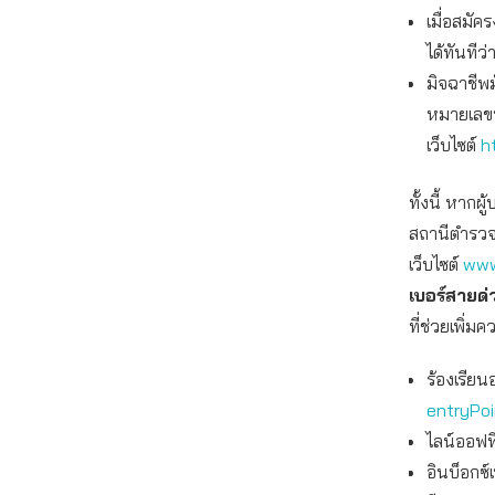
เมื่อสมัค
ได้ทันที
มิจฉาชีพม
หมายเลขบ
เว็บไซต์
h
ทั้งนี้ หาก
สถานีตำรวจใ
เว็บไซต์
www
เบอร์สายด
ที่ช่วยเพิ่ม
ร้องเรียน
entryPo
ไลน์ออฟฟิ
อินบ็อกซ์