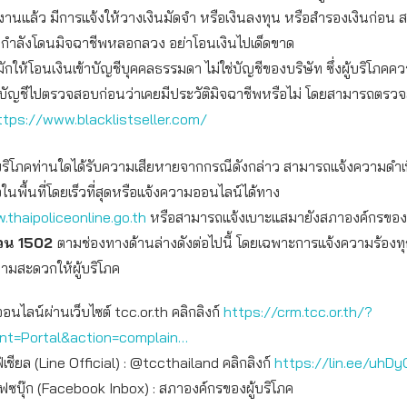
รงานแล้ว มีการแจ้งให้วางเงินมัดจำ หรือเงินลงทุน หรือสำรองเงินก่อน
ว่ากำลังโดนมิจฉาชีพหลอกลวง อย่าโอนเงินไปเด็ดขาด
ักให้โอนเงินเข้าบัญชีบุคคลธรรมดา ไม่ใช่บัญชีของบริษัท ซึ่งผู้บริโภคค
ัญชีไปตรวจสอบก่อนว่าเคยมีประวัติมิจฉาชีพหรือไม่ โดยสามารถตรวจส
ttps://www.blacklistseller.com/
ผู้บริโภคท่านใดได้รับความเสียหายจากกรณีดังกล่าว สามารถแจ้งความดำเ
นพื้นที่โดยเร็วที่สุดหรือแจ้งความออนไลน์ได้ทาง
.thaipoliceonline.go.th
หรือสามารถแจ้งเบาะแสมายังสภาองค์กรของผู้บ
่วน 1502
ตามช่องทางด้านล่างดังต่อไปนี้ โดยเฉพาะการแจ้งความร้องท
ความสะดวกให้ผู้บริโภค
ออนไลน์ผ่านเว็บไซต์ tcc.or.th คลิกลิงก์
https://crm.tcc.or.th/?
int=Portal&action=complain…
เชียล (Line Official) : @tccthailand คลิกลิงก์
https://lin.ee/uhDy
เฟซบุ๊ก (Facebook Inbox) : สภาองค์กรของผู้บริโภค