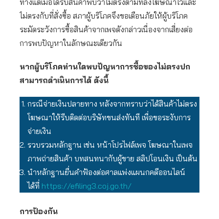
ทางแต่เมื่อได้รับสินค้าพบว่าไม่ตรงตามที่ลงโฆษณาไว้และ
ไม่ตรงกับที่สั่งซื้อ สภาผู้บริโภคจึงขอเตือนภัยให้ผู้บริโภค
ระมัดระวังการซื้อสินค้าจากเพจดังกล่าวเนื่องจากเสี่ยงต่อ
การพบปัญหาในลักษณะเดียวกัน
หากผู้บริโภคท่านใดพบปัญหาการซื้อของไม่ตรงปก
สามารถดำเนินการได้ ดังนี้
กรณีจ่ายเงินปลายทาง หลังจากทราบว่าได้สินค้าไม่ตรง
โฆษณาให้รีบติดต่อบริษัทขนส่งทันที เพื่อขอระงับการ
จ่ายเงิน
รวบรวมหลักฐาน เช่น หน้าโปรไฟล์เพจ โฆษณาในเพจ
ภาพถ่ายสินค้า บทสนทนากับผู้ขาย สลิปโอนเงิน เป็นต้น
นำหลักฐานยื่นคำฟ้องต่อศาลแพ่งแผนกคดีออนไลน์
ได้ที่
https://efiling3.coj.go.th/
การป้องกัน