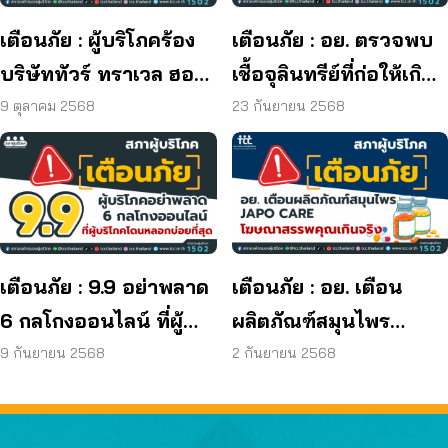
เตือนภัย : ผู้บริโภคร้อง
เตือนภัย : อย. ตรวจพบ
บริษัททัวร์ ทราเวล ฮอลิ
เชื้อจุลินทรีย์ที่ก่อให้เกิด
เดย์ ยุติกิจการ ไม่คืนเงิน
โรค และพบแบคทีเรีย
9 ตุลาคม 2568
23 กันยายน 2568
ผู้บริโภค
ยีสต์ และรา เกิน
มาตรฐานกำหนด ใน
ผลิตภัณฑ์ย้อมผม
เตือนภัย : 9.9 อย่าพลาด
เตือนภัย : อย. เตือน
6 กลโกงออนไลน์ ที่ผู้
ผลิตภัณฑ์สมุนไพร
บริโภคโดนหลอกบ่อย
JAPO CARE โฆษณา
9 กันยายน 2568
2 กันยายน 2568
ที่สุด
สรรพคุณเกินจริง