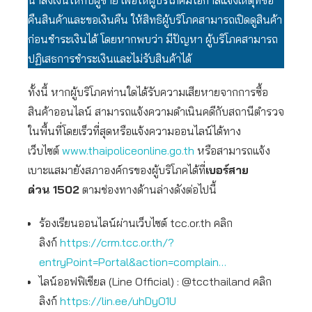
นำส่งเงินให้กับผู้ขาย เพื่อให้ผู้บริโภคมีโอกาสแจ้งเหตุที่ขอ
คืนสินค้าและขอเงินคืน ให้สิทธิผู้บริโภคสามารถเปิดดูสินค้า
ก่อนชำระเงินได้ โดยหากพบว่า มีปัญหา ผู้บริโภคสามารถ
ปฏิเสธการชำระเงินและไม่รับสินค้าได้
ทั้งนี้ หากผู้บริโภคท่านใดได้รับความเสียหายจากการซื้อ
สินค้าออนไลน์ สามารถแจ้งความดำเนินคดีกับสถานีตำรวจ
ในพื้นที่โดยเร็วที่สุดหรือแจ้งความออนไลน์ได้ทาง
เว็บไซต์
www.thaipoliceonline.go.th
หรือสามารถแจ้ง
เบาะแสมายังสภาองค์กรของผู้บริโภคได้ที่
เบอร์สาย
ด่วน
1502
ตามช่องทางด้านล่างดังต่อไปนี้
ร้องเรียนออนไลน์ผ่านเว็บไซต์ tcc.or.th คลิก
ลิงก์
https://crm.tcc.or.th/?
entryPoint=Portal&action=complain…
ไลน์ออฟฟิเชียล (Line Official) : @tccthailand คลิก
ลิงก์
https://lin.ee/uhDyO1U