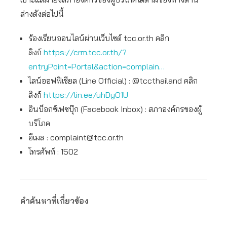
ล่างดังต่อไปนี้
ร้องเรียนออนไลน์ผ่านเว็บไซต์ tcc.or.th คลิก
ลิงก์
https://crm.tcc.or.th/?
entryPoint=Portal&action=complain…
ไลน์ออฟฟิเชียล (Line Official) : @tccthailand คลิก
ลิงก์
https://lin.ee/uhDyO1U
อินบ็อกซ์เฟซบุ๊ก (Facebook Inbox) : สภาองค์กรของผู้
บริโภค
อีเมล :
complaint@tcc.or.th
โทรศัพท์ : 1502
คำค้นหาที่เกี่ยวข้อง