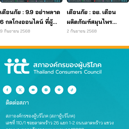
เตือนภัย : 9.9 อย่าพลาด
เตือนภัย : อย. เตือน
6 กลโกงออนไลน์ ที่ผู้
ผลิตภัณฑ์สมุนไพร
บริโภคโดนหลอกบ่อย
JAPO CARE โฆษณา
9 กันยายน 2568
2 กันยายน 2568
ที่สุด
สรรพคุณเกินจริง
ติดต่อสภา
สภาองค์กรของผู้บริโภค (สภาผู้บริโภค)
เลขที่ 110/1 ซอยลาดพร้าว 26 แยก 1-2 ถนนลาดพร้าว แขวง