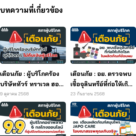
บทความที่เกี่ยวข้อง
เตือนภัย : ผู้บริโภคร้อง
เตือนภัย : อย. ตรวจพบ
บริษัททัวร์ ทราเวล ฮอลิ
เชื้อจุลินทรีย์ที่ก่อให้เกิด
เดย์ ยุติกิจการ ไม่คืนเงิน
โรค และพบแบคทีเรีย
9 ตุลาคม 2568
23 กันยายน 2568
ผู้บริโภค
ยีสต์ และรา เกิน
มาตรฐานกำหนด ใน
ผลิตภัณฑ์ย้อมผม