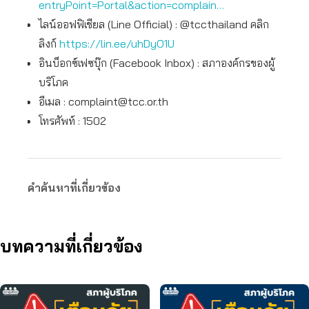
entryPoint=Portal&action=complain…
ไลน์ออฟฟิเชียล (Line Official) : @tccthailand คลิก
ลิงก์
https://lin.ee/uhDyO1U
อินบ็อกซ์เฟซบุ๊ก (Facebook Inbox) : สภาองค์กรของผู้
บริโภค
อีเมล :
complaint@tcc.or.th
โทรศัพท์ : 1502
คำค้นหาที่เกี่ยวข้อง
บทความที่เกี่ยวข้อง