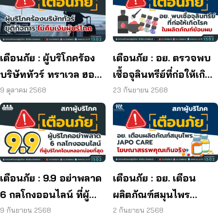
เตือนภัย : ผู้บริโภคร้อง
เตือนภัย : อย. ตรวจพบ
บริษัททัวร์ ทราเวล ฮอลิ
เชื้อจุลินทรีย์ที่ก่อให้เกิด
เดย์ ยุติกิจการ ไม่คืนเงิน
โรค และพบแบคทีเรีย
9 ตุลาคม 2568
23 กันยายน 2568
ผู้บริโภค
ยีสต์ และรา เกิน
มาตรฐานกำหนด ใน
ผลิตภัณฑ์ย้อมผม
เตือนภัย : 9.9 อย่าพลาด
เตือนภัย : อย. เตือน
6 กลโกงออนไลน์ ที่ผู้
ผลิตภัณฑ์สมุนไพร
บริโภคโดนหลอกบ่อย
JAPO CARE โฆษณา
9 กันยายน 2568
2 กันยายน 2568