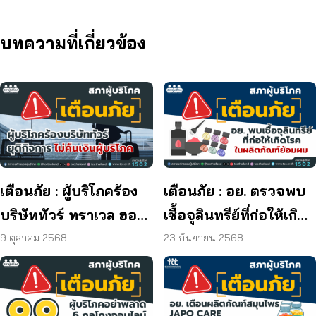
บทความที่เกี่ยวข้อง
เตือนภัย : ผู้บริโภคร้อง
เตือนภัย : อย. ตรวจพบ
บริษัททัวร์ ทราเวล ฮอลิ
เชื้อจุลินทรีย์ที่ก่อให้เกิด
เดย์ ยุติกิจการ ไม่คืนเงิน
โรค และพบแบคทีเรีย
9 ตุลาคม 2568
23 กันยายน 2568
ผู้บริโภค
ยีสต์ และรา เกิน
มาตรฐานกำหนด ใน
ผลิตภัณฑ์ย้อมผม