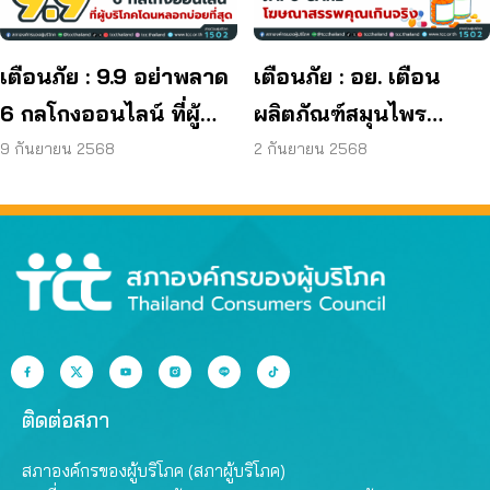
เตือนภัย : 9.9 อย่าพลาด
เตือนภัย : อย. เตือน
6 กลโกงออนไลน์ ที่ผู้
ผลิตภัณฑ์สมุนไพร
บริโภคโดนหลอกบ่อย
JAPO CARE โฆษณา
9 กันยายน 2568
2 กันยายน 2568
ที่สุด
สรรพคุณเกินจริง
ติดต่อสภา
สภาองค์กรของผู้บริโภค (สภาผู้บริโภค)