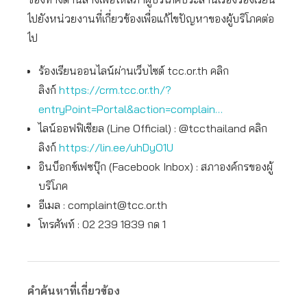
ไปยังหน่วยงานที่เกี่ยวข้องเพื่อแก้ไขปัญหาของผู้บริโภคต่อ
ไป
ร้องเรียนออนไลน์ผ่านเว็บไซต์ tcc.or.th คลิก
ลิงก์
https://crm.tcc.or.th/?
entryPoint=Portal&action=complain…
ไลน์ออฟฟิเชียล (Line Official) : @tccthailand คลิก
ลิงก์
https://lin.ee/uhDyO1U
อินบ็อกซ์เฟซบุ๊ก (Facebook Inbox) : สภาองค์กรของผู้
บริโภค
อีเมล :
complaint@tcc.or.th
โทรศัพท์ : 02 239 1839 กด 1
คำค้นหาที่เกี่ยวข้อง