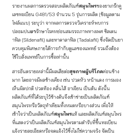
รายงานผลการตรวจสอบผลิตภัณฑ์
สมุนไพร
ของยาเกร็กคู
เลขทะเบียน G481/53 จำนวน 5 รุ่นการผลิต (ข้อมูลตาม
ไฟล์แนบ) ระบุว่า จากผลการตรวจวิเคราะห์พบการ
ปลอมปน
ยา
รักษาโรคหย่อนสมรรถภาพทางเพศ ซิลเดน
าฟิล (Sildenafil) และทาดาลาฟิล (Tadalafil) ซึ่งจัดเป็นยา
ควบคุมพิเศษภายใต้การกํากับดูแลของแพทย์ รวมถึงต้อง
ใช้ใบสั่งแพทย์ในการซื้อเท่านั้น
สารอันตรายเหล่านี้มีผลเสียต่อ
สุขภาพผู้บริโภค
ค่อนข้าง
มาก โดยอาจมีผลข้างเคียง เช่น ปวดหัว หน้าแดง การมอง
เห็นผิดปกติ ปวดท้อง คลื่นไส้ อาเจียน เป็นต้น ดังนั้น
ผลิตภัณฑ์ที่ได้ระบุไว้ข้างต้นจึงเข้าข่ายเป็นผลิตภัณฑ์
สมุนไพรหรือวัตถุทำเทียมทั้งหมดหรือบางส่วน เพื่อให้
เข้าใจว่าเป็นผลิตภัณฑ์
สมุนไพร
แท้ และผลิตภัณฑ์สมุนไพร
ที่แสดงว่าเป็นผลิตภัณฑ์สมุนไพรตามตำรับที่ขึ้นทะเบียน
แจ้งรายละเอียดหรือจดแจ้งไว้ซึ่งไม่ใช่ความจริง จัดเป็น