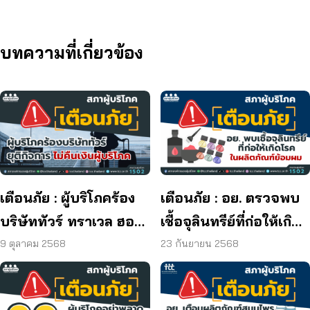
บทความที่เกี่ยวข้อง
เตือนภัย : ผู้บริโภคร้อง
เตือนภัย : อย. ตรวจพบ
บริษัททัวร์ ทราเวล ฮอลิ
เชื้อจุลินทรีย์ที่ก่อให้เกิด
เดย์ ยุติกิจการ ไม่คืนเงิน
โรค และพบแบคทีเรีย
9 ตุลาคม 2568
23 กันยายน 2568
ผู้บริโภค
ยีสต์ และรา เกิน
มาตรฐานกำหนด ใน