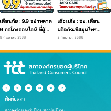
ผลิตภัณฑ์ย้อมผม
เตือนภัย : 9.9 อย่าพลาด
เตือนภัย : อย. เตือน
6 กลโกงออนไลน์ ที่ผู้
ผลิตภัณฑ์สมุนไพร
บริโภคโดนหลอกบ่อย
JAPO CARE โฆษณา
9 กันยายน 2568
2 กันยายน 2568
ที่สุด
สรรพคุณเกินจริง
ติดต่อสภา
สภาองค์กรของผู้บริโภค (สภาผู้บริโภค)