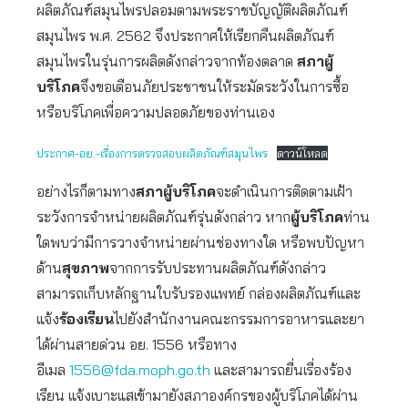
ผลิตภัณฑ์สมุนไพรปลอมตามพระราชบัญญัติผลิตภัณฑ์
สมุนไพร พ.ศ. 2562 จึงประกาศให้เรียกคืนผลิตภัณฑ์
สมุนไพรในรุ่นการผลิตดังกล่าวจากท้องตลาด
สภาผู้
บริโภค
จึงขอเตือนภัยประชาชนให้ระมัดระวังในการซื้อ
หรือบริโภคเพื่อความปลอดภัยของท่านเอง
ประกาศ-อย.-เรื่องการตรวจสอบผลิตภัณฑ์สมุนไพร
ดาวน์โหลด
อย่างไรก็ตามทาง
สภาผู้บริโภค
จะดำเนินการติดตามเฝ้า
ระวังการจำหน่ายผลิตภัณฑ์รุ่นดังกล่าว หาก
ผู้บริโภค
ท่าน
ใดพบว่ามีการวางจำหน่ายผ่านช่องทางใด หรือพบปัญหา
ด้าน
สุขภาพ
จากการรับประทานผลิตภัณฑ์ดังกล่าว
สามารถเก็บหลักฐานใบรับรองแพทย์ กล่องผลิตภัณฑ์และ
แจ้ง
ร้องเรียน
ไปยังสำนักงานคณะกรรมการอาหารและยา
ได้ผ่านสายด่วน อย. 1556 หรือทาง
อีเมล
1556@fda.moph.go.th
และสามารถยื่นเรื่องร้อง
เรียน แจ้งเบาะแสเข้ามายังสภาองค์กรของผู้บริโภคได้ผ่าน