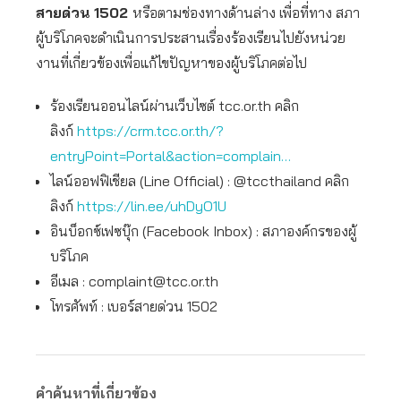
สายด่วน 1502
หรือตามช่องทางด้านล่าง เพื่อที่ทาง สภา
ผู้บริโภคจะดำเนินการประสานเรื่องร้องเรียนไปยังหน่วย
งานที่เกี่ยวข้องเพื่อแก้ไขปัญหาของผู้บริโภคต่อไป
ร้องเรียนออนไลน์ผ่านเว็บไซต์ tcc.or.th คลิก
ลิงก์
https://crm.tcc.or.th/?
entryPoint=Portal&action=complain…
ไลน์ออฟฟิเชียล (Line Official) : @tccthailand คลิก
ลิงก์
https://lin.ee/uhDyO1U
อินบ็อกซ์เฟซบุ๊ก (Facebook Inbox) : สภาองค์กรของผู้
บริโภค
อีเมล :
complaint@tcc.or.th
โทรศัพท์ : เบอร์สายด่วน 1502
คำค้นหาที่เกี่ยวข้อง