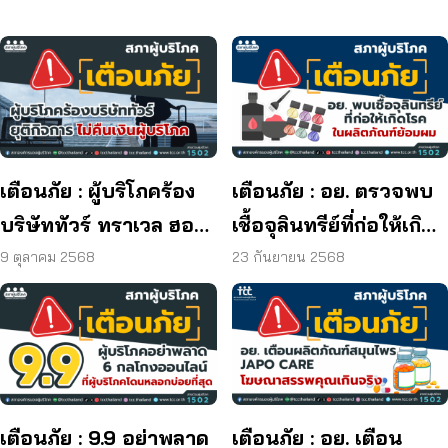
เตือนภัย : ผู้บริโภคร้อง
เตือนภัย : อย. ตรวจพบ
บริษัททัวร์ ทราเวล ฮอลิ
เชื้อจุลินทรีย์ที่ก่อให้เกิด
เดย์ ยุติกิจการ ไม่คืนเงิน
โรค และพบแบคทีเรีย
9 ตุลาคม 2568
23 กันยายน 2568
ผู้บริโภค
ยีสต์ และรา เกิน
มาตรฐานกำหนด ใน
ผลิตภัณฑ์ย้อมผม
เตือนภัย : 9.9 อย่าพลาด
เตือนภัย : อย. เตือน