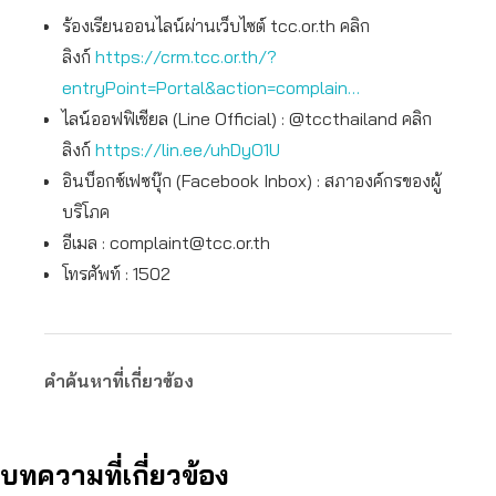
ร้องเรียนออนไลน์ผ่านเว็บไซต์ tcc.or.th คลิก
ลิงก์
https://crm.tcc.or.th/?
entryPoint=Portal&action=complain…
ไลน์ออฟฟิเชียล (Line Official) : @tccthailand คลิก
ลิงก์
https://lin.ee/uhDyO1U
อินบ็อกซ์เฟซบุ๊ก (Facebook Inbox) : สภาองค์กรของผู้
บริโภค
อีเมล :
complaint@tcc.or.th
โทรศัพท์ : 1502
คำค้นหาที่เกี่ยวข้อง
บทความที่เกี่ยวข้อง