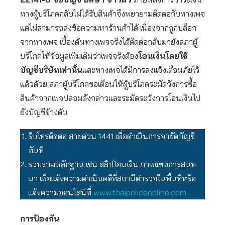
ทางผู้บริโภคกลับไม่ได้รับสินค้าจึงพยายามติดต่อกับทางเพจ
แต่ไม่สามารถส่งข้อความหาร้านค้าได้ เนื่องจากถูกบล็อก
จากทางเพจ เบื้องต้นทางเพจจริงได้ติดต่อกลับมายังสภาผู้
บริโภคให้ข้อมูลเพิ่มเติมว่าเพจจริงต้อง
โอนเงินโดยใช้
บัญชีบริษัทเท่านั้น
และทางเพจได้มีการลงแจ้งเตือนภัยไว้
แล้วด้วย สภาผู้บริโภคขอเตือนให้ผู้บริโภคระมัดวังการซื้อ
สินค้าจากเพจปลอมดังกล่าวและระมัดระวังการโอนเงินไป
ยังบัญชีข้างต้น
รีบโทรติดต่อ สายด่วน 1441 เพื่อดำเนินการอายัดบัญชี
ทันที
รวบรวมหลักฐาน เช่น สลิปโอนเงิน ภาพแชทการสนท
นา เพื่อแจ้งความดำเนินคดีที่สถานีตำรวจในพื้นที่หรือ
แจ้งความออนไลน์ที่
www.thaipoliceonline.com
การป้องกัน