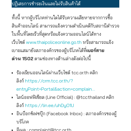
ปฏิเสธการชำระเงินและไม่รับสินค้าได้
ทั้งนี้ หากผู้บริโภคท่านใดได้รับความเสียหายจากการซื้อ
สินค้าออนไลน์ สามารถแจ้งความดำเนินคดีกับสถานีตำรวจ
ในพื้นที่โดยเร็วที่สุดหรือแจ้งความออนไลน์ได้ทาง
เว็บไซต์
www.thaipoliceonline.go.th
หรือสามารถแจ้ง
เบาะแสมายังสภาองค์กรของผู้บริโภคได้ที่
เบอร์สาย
ด่วน
1502
ตามช่องทางด้านล่างดังต่อไปนี้
ร้องเรียนออนไลน์ผ่านเว็บไซต์ tcc.or.th คลิก
ลิงก์
https://crm.tcc.or.th/?
entryPoint=Portal&action=complain…
ไลน์ออฟฟิเชียล (Line Official) : @tccthailand คลิก
ลิงก์
https://lin.ee/uhDyO1U
อินบ็อกซ์เฟซบุ๊ก (Facebook Inbox) : สภาองค์กรของผู้
บริโภค
อีเมล :
complaint@tcc.or.th