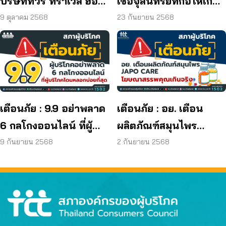
บริษัททัวร์ ทราเวล ฮอลิ
เชื้อจุลินทรีย์ที่ก่อให้เกิด
เดย์ ยุติกิจการ ไม่คืนเงิน
โรค และพบแบคทีเรีย
9 ตุลาคม 2568
23 กันยายน 2568
ผู้บริโภค
ยีสต์ และรา เกิน
มาตรฐานกำหนด ใน
ผลิตภัณฑ์ย้อมผม
เตือนภัย : 9.9 อย่าพลาด
เตือนภัย : อย. เตือน
6 กลโกงออนไลน์ ที่ผู้
ผลิตภัณฑ์สมุนไพร
บริโภคโดนหลอกบ่อย
JAPO CARE โฆษณา
9 กันยายน 2568
2 กันยายน 2568
ที่สุด
สรรพคุณเกินจริง