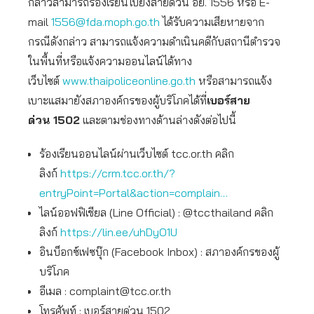
กล่าวสามารถร้องเรียนไปยังสายด่วน อย. 1556 หรือ E-
mail
1556@fda.moph.go.th
ได้รับความเสียหายจาก
กรณีดังกล่าว สามารถแจ้งความดำเนินคดีกับสถานีตำรวจ
ในพื้นที่หรือแจ้งความออนไลน์ได้ทาง
เว็บไซต์
www.thaipoliceonline.go.th
หรือสามารถแจ้ง
เบาะแสมายังสภาองค์กรของผู้บริโภคได้ที่
เบอร์สาย
ด่วน
1502
และตามช่องทางด้านล่างดังต่อไปนี้
ร้องเรียนออนไลน์ผ่านเว็บไซต์ tcc.or.th คลิก
ลิงก์
https://crm.tcc.or.th/?
entryPoint=Portal&action=complain…
ไลน์ออฟฟิเชียล (Line Official) : @tccthailand คลิก
ลิงก์
https://lin.ee/uhDyO1U
อินบ็อกซ์เฟซบุ๊ก (Facebook Inbox) : สภาองค์กรของผู้
บริโภค
อีเมล :
complaint@tcc.or.th
โทรศัพท์ : เบอร์สายด่วน 1502