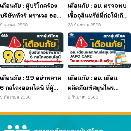
เตือนภัย : ผู้บริโภคร้อง
เตือนภัย : อย. ตรวจพบ
บริษัททัวร์ ทราเวล ฮอลิ
เชื้อจุลินทรีย์ที่ก่อให้เกิด
เดย์ ยุติกิจการ ไม่คืนเงิน
โรค และพบแบคทีเรีย
9 ตุลาคม 2568
23 กันยายน 2568
ผู้บริโภค
ยีสต์ และรา เกิน
มาตรฐานกำหนด ใน
ผลิตภัณฑ์ย้อมผม
เตือนภัย : 9.9 อย่าพลาด
เตือนภัย : อย. เตือน
6 กลโกงออนไลน์ ที่ผู้
ผลิตภัณฑ์สมุนไพร
บริโภคโดนหลอกบ่อย
JAPO CARE โฆษณา
9 กันยายน 2568
2 กันยายน 2568
ที่สุด
สรรพคุณเกินจริง