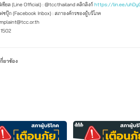
เชียล (Line Official) : @tccthailand คลิกลิงก์
https://lin.ee/uhDy
เฟซบุ๊ก (Facebook Inbox) : สภาองค์กรของผู้บริโภค
mplaint@tcc.or.th
: 1502
กี่ยวข้อง