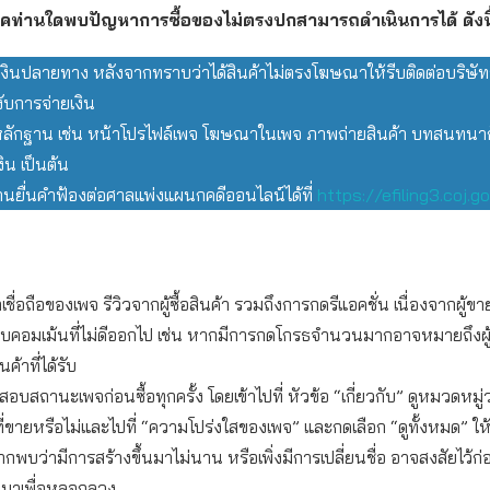
โภคท่านใดพบปัญหาการซื้อของไม่ตรงปกสามารถดำเนินการได้ ดังนี
เงินปลายทาง หลังจากทราบว่าได้สินค้าไม่ตรงโฆษณาให้รีบติดต่อบริษัท
งับการจ่ายเงิน
ักฐาน เช่น หน้าโปรไฟล์เพจ โฆษณาในเพจ ภาพถ่ายสินค้า บทสนทนากั
ิน เป็นต้น
นยื่นคำฟ้องต่อศาลแพ่งแผนกคดีออนไลน์ได้ที่
https://efiling3.coj.go
เชื่อถือของเพจ รีวิวจากผู้ซื้อสินค้า รวมถึงการกดรีแอคชั่น เนื่องจากผู้
ลบคอมเม้นที่ไม่ดีออกไป เช่น หากมีการกดโกรธจำนวนมากอาจหมายถึงผู้ซื
ค้าที่ได้รับ
บสถานะเพจก่อนซื้อทุกครั้ง โดยเข้าไปที่ หัวข้อ “เกี่ยวกับ” ดูหมวดหมู
ที่ขายหรือไม่และไปที่ “ความโปร่งใสของเพจ” และกดเลือก “ดูทั้งหมด” ให
ากพบว่ามีการสร้างขึ้นมาไม่นาน หรือเพิ่งมีการเปลี่ยนชื่อ อาจสงสัยไว้ก่
ึ้นมาเพื่อหลอกลวง