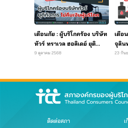
เตือนภัย : ผู้บริโภคร้อง บริษัท
เตือน
ทัวร์ ทราเวล ฮอลิเดย์ ยุติ
จุลิน
กิจการ ไม่คืนเงินผู้บริโภค
พบแบค
9 ตุลาคม 2568
23 กัน
มาต
ผลิต
ติดต่อสภา
เก