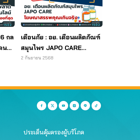
 6 กล
เตือนภัย : อย. เตือนผลิตภัณฑ์
โดน
สมุนไพร JAPO CARE
โฆษณาสรรพคุณเกินจริง
2 กันยายน 2568
ประเด็นคุ้มครองผู้บริโภค