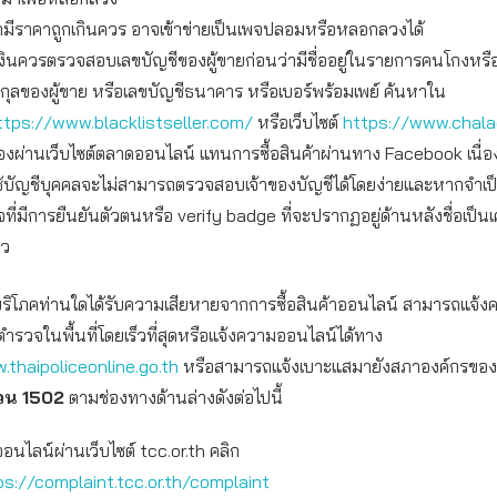
ามีราคาถูกเกินควร อาจเข้าข่ายเป็นเพจปลอมหรือหลอกลวงได้
งินควรตรวจสอบเลขบัญชีของผู้ขายก่อนว่ามีชื่ออยู่ในรายการคนโกงหรื
สกุลของผู้ขาย หรือเลขบัญชีธนาคาร หรือเบอร์พร้อมเพย์ ค้นหาใน
ttps://www.blacklistseller.com/
หรือเว็บไซต์
https://www.chal
อของผ่านเว็บไซต์ตลาดออนไลน์ แทนการซื้อสินค้าผ่านทาง Facebook เนื่
ช้บัญชีบุคคลจะไม่สามารถตรวจสอบเจ้าของบัญชีได้โดยง่ายและหากจำเป
จที่มีการยืนยันตัวตนหรือ verify badge ที่จะปรากฏอยู่ด้านหลังชื่อเป็น
าว
ผู้บริโภคท่านใดได้รับความเสียหายจากการซื้อสินค้าออนไลน์ สามารถแจ้
ตำรวจในพื้นที่โดยเร็วที่สุดหรือแจ้งความออนไลน์ได้ทาง
.thaipoliceonline.go.th
หรือสามารถแจ้งเบาะแสมายังสภาองค์กรของผู้บ
่วน 1502
ตามช่องทางด้านล่างดังต่อไปนี้
ออนไลน์ผ่านเว็บไซต์ tcc.or.th คลิก
ps://complaint.tcc.or.th/complaint