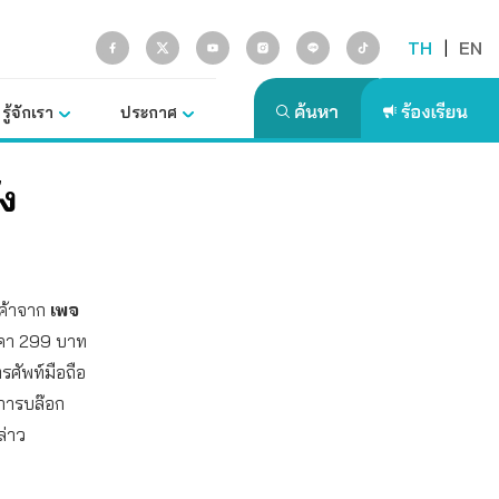
TH
|
EN
รู้จักเรา
ประกาศ
ัง
ินค้าจาก
เพจ
ราคา 299 บาท
ทรศัพท์มือถือ
นการบล๊อก
ล่าว