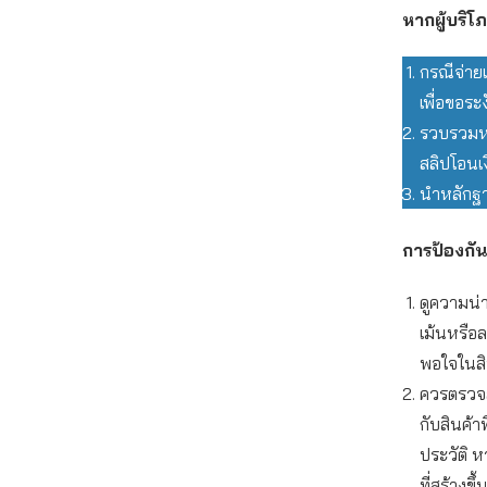
หากผู้บริ
กรณีจ่าย
เพื่อขอระ
รวบรวมหล
สลิปโอนเง
นำหลักฐา
การป้องกัน
ดูความน่า
เม้นหรือ
พอใจในสิน
ควรตรวจสอ
กับสินค้า
ประวัติ ห
ที่สร้างข