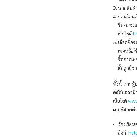
หากสินค้
ก่อนโอนเ
ชื่อ-นาม
เว็บไซต์
h
เลือกซื้
เพจหรือใ
ซื้อจากเพ
ติ๊กถูกสีข
ทั้งนี้ หาก
คดีกับสถานี
เว็บไซต์
www
เบอร์สายด
ร้องเรียน
ลิงก์
htt