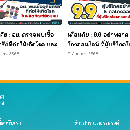
ภัย : อย. ตรวจพบเชื้อ
เตือนภัย : 9.9 อย่าพลาด
ทรีย์ที่ก่อให้เกิดโรค และ
โกงออนไลน์ ที่ผู้บริโภค
ทีเรีย ยีสต์ และรา เกิน
หลอกบ่อยที่สุด
ยายน 2568
9 กันยายน 2568
รฐานกำหนด ใน
ภัณฑ์ย้อมผม
ี่ยวกับเรา
ข่าวสาร และรณรงค์