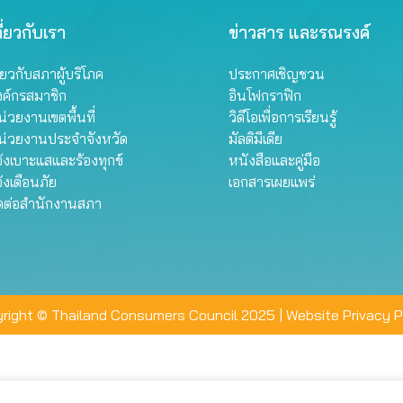
ี่ยวกับเรา
ข่าวสาร และรณรงค์
ี่ยวกับสภาผู้บริโภค
ประกาศเชิญชวน
งค์กรสมาชิก
อินโฟกราฟิก
่วยงานเขตพื้นที่
วิดีโอเพื่อการเรียนรู้
น่วยงานประจำจังหวัด
มัลติมีเดีย
้งเบาะแสและร้องทุกข์
หนังสือและคู่มือ
้งเตือนภัย
เอกสารเผยแพร่
ิดต่อสำนักงานสภา
right © Thailand Consumers Council 2025 |
Website Privacy P