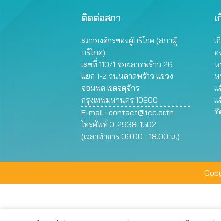
ติดต่อสภา
เก
สภาองค์กรของผู้บริโภค (สภาผู้
เก
บริโภค)
อ
เลขที่ 110/1 ซอยลาดพร้าว 26
หน
แยก 1-2 ถนนลาดพร้าว แขวง
ห
จอมพล เขตจตุจักร
แจ
กรุงเทพมหานคร 10900
แจ
ต
E-mail :
contact@tcc.or.th
โทรศัพท์ 0-2938-1502
(เวลาทำการ 09.00 - 18.00 น.)
Copy