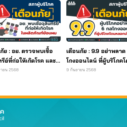
ภัย : อย. ตรวจพบเชื้อ
เตือนภัย : 9.9 อย่าพลาด
ทรีย์ที่ก่อให้เกิดโรค และ
โกงออนไลน์ ที่ผู้บริโภค
ทีเรีย ยีสต์ และรา เกิน
หลอกบ่อยที่สุด
ยายน 2568
9 กันยายน 2568
รฐานกำหนด ใน
ภัณฑ์ย้อมผม