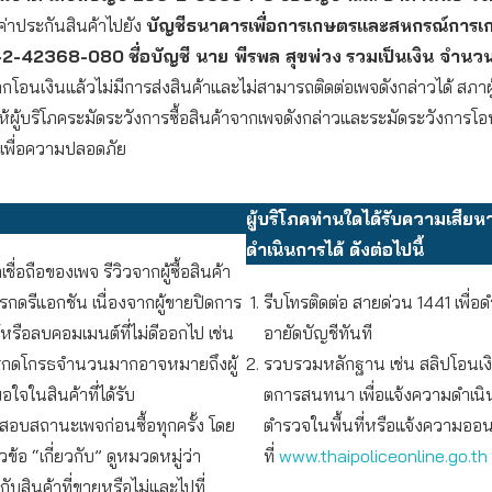
่าประกันสินค้าไปยัง
บัญชีธนาคารเพื่อการเกษตรและสหกรณ์การเก
0-2-42368-080
ชื่อบัญชี นาย พีรพล สุขพ่วง
รวมเป็นเงิน จำนว
กโอนเงินแล้วไม่มีการส่งสินค้าและไม่สามารถติดต่อเพจดังกล่าวได้ สภาผู
ห้ผู้บริโภคระมัดระวังการซื้อสินค้าจากเพจดังกล่าวและระมัดระวังการโอ
นเพื่อความปลอดภัย
ผู้บริโภคท่านใดได้รับความเสี
ดำเนินการได้ ดังต่อไปนี้
ชื่อถือของเพจ รีวิวจากผู้ซื้อสินค้า
กดรีแอกชัน เนื่องจากผู้ขายปิดการ
รีบโทรติดต่อ สายด่วน 1441 เพื่อ
รือลบคอมเมนต์ที่ไม่ดีออกไป เช่น
อายัดบัญชีทันที
รกดโกรธจำนวนมากอาจหมายถึงผู้
รวบรวมหลักฐาน เช่น สลิปโอนเ
พอใจในสินค้าที่ได้รับ
ตการสนทนา เพื่อแจ้งความดำเนิน
อบสถานะเพจก่อนซื้อทุกครั้ง โดย
ตำรวจในพื้นที่หรือแจ้งความออน
หัวข้อ “เกี่ยวกับ” ดูหมวดหมู่ว่า
ที่
www.thaipoliceonline.go.th
ับสินค้าที่ขายหรือไม่และไปที่