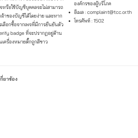
องค์กรของผู้บริโภค
พจหรือใช้บัญชีบุคคลจะไม่สามารถ
อีเมล :
complaint@tcc.or.th
จ้าของบัญชีได้โดยง่าย และหาก
โทรศัพท์ : 1502
เลือกซื้อจากเพจที่มีการยืนยันตัว
erify badge ที่จะปรากฏอยู่ด้าน
็นเครื่องหมายติ๊กถูกสีขาว
กี่ยวข้อง