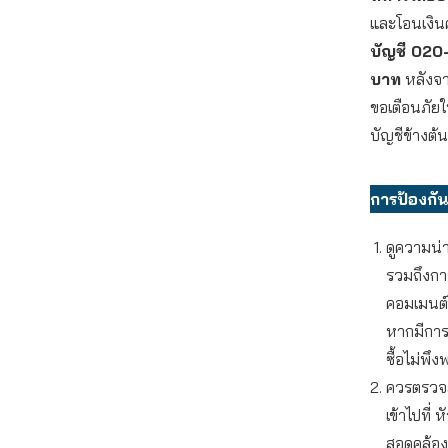
และโอนเงินค
บัญชี 02
บาท
หลังจา
ขอเตือนภัยใ
บัญชีข้างต้
การป้องกัน
ดูความน่าเ
รวมถึงการ
คอมเมนต์ห
หากมีกา
ซื้อไม่พึง
ควรตรวจส
เข้าไปที่ 
สอดคล้องก