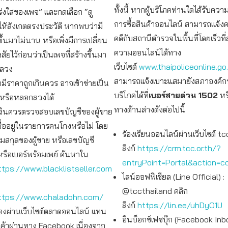
ทั้งนี้ หากผู้บริโภคท่านใดได้รับคว
่งใสของเพจ” และกดเลือก “ดู
การซื้อสินค้าออนไลน์ สามารถแจ้ง
ให้สังเกตตรงประวัติ หากพบว่ามี
คดีกับสถานีตำรวจในพื้นที่โดยเร็วที่
ึ้นมาไม่นาน หรือเพิ่งมีการเปลี่ยน
ความออนไลน์ได้ทาง
สัยไว้ก่อนว่าเป็นเพจที่สร้างขึ้นมา
เว็บไซต์
www.thaipoliceonline.go
กลวง
สามารถแจ้งเบาะแสมายังสภาองค์กร
มีราคาถูกเกินควร อาจเข้าข่ายเป็น
บริโภคได้ที่
เบอร์สายด่วน
1502
หร
หรือหลอกลวงได้
ทางด้านล่างดังต่อไปนี้
งินควรตรวจสอบเลขบัญชีของผู้ขาย
ชื่ออยู่ในรายการคนโกงหรือไม่ โดย
ร้องเรียนออนไลน์ผ่านเว็บไซต์ tcc
มสกุลของผู้ขาย หรือเลขบัญชี
ลิงก์
https://crm.tcc.or.th/?
รือเบอร์พร้อมเพย์ ค้นหาใน
entryPoint=Portal&action=c
ttps://www.blacklistseller.com
ไลน์ออฟฟิเชียล (Line Official) :
@tccthailand คลิก
ttps://www.chaladohn.com/
ลิงก์
https://lin.ee/uhDyO1U
อของผ่านเว็บไซต์ตลาดออนไลน์ แทน
อินบ็อกซ์เฟซบุ๊ก (Facebook Inb
ินค้าผ่านทาง Facebook เนื่องจาก