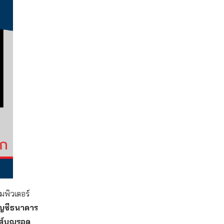
อมพิวเตอร์
ญชีธนาคาร
งศ์บุญรอด