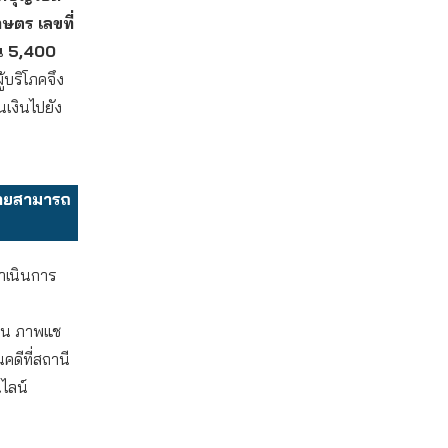
ษตร เลขที่
น 5,400
้บริโภคจึง
นเงินไปยัง
ยหายสามารถ
ดำเนินการ
งิน ภาพแช
คดีที่สถานี
ไลน์