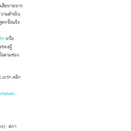
ามเสียหายจาก
ความดำเนิน
สุดหรือแจ้ง
.th
หรือ
ของผู้
ือตามช่อง
.or.th คลิก
omplain…
ox) : สภา