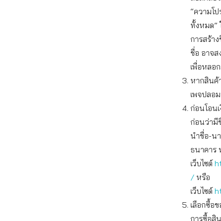
“ความโปร
ทั้งหมด” 
การสร้างข
ชื่อ อาจสง
เพื่อหลอ
หากสินค้า
เพจปลอม
ก่อนโอนเ
ก่อนว่ามี
นำชื่อ-นา
ธนาคาร ห
เว็บไซต์
h
/
หรือ
เว็บไซต์
h
เลือกซื้
การซื้อส