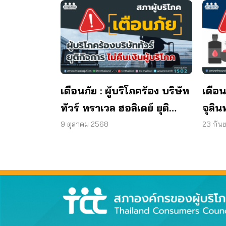
เตือนภัย : ผู้บริโภคร้อง บริษัท
เตือน
ทัวร์ ทราเวล ฮอลิเดย์ ยุติ
จุลิน
กิจการ ไม่คืนเงินผู้บริโภค
พบแบค
9 ตุลาคม 2568
23 กัน
มาต
ผลิต