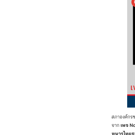
สภาองค์กรของ
จาก
เพจ
No
ทหารไทยธน