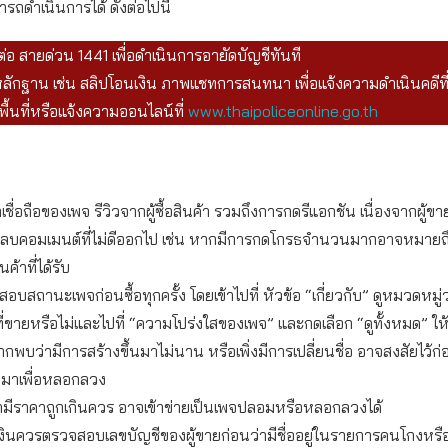
รถดำเนินการได้ ดังต่อไปนี้
ต่อ สายด่วน 1441 เพื่อดำเนินการอายัดบัญชีทันที
ักฐาน เช่น สลิปโอนเงิน ภาพแชทการสนทนา เพื่อแจ้งความดำเนินคดีที
ื้นที่หรือแจ้งความออนไลน์ที่
www.thaipoliceonline.go.th
เชื่อถือของเพจ รีวิวจากผู้ซื้อสินค้า รวมถึงการกดรีแอกชัน เนื่องจากผู้
อลบคอมเมนต์ที่ไม่ดีออกไป เช่น หากมีการกดโกรธจำนวนมากอาจหมายถึงผู
ค้าที่ได้รับ
บสถานะเพจก่อนซื้อทุกครั้ง โดยเข้าไปที่ หัวข้อ “เกี่ยวกับ” ดูหมวดหมู
ที่ขายหรือไม่และไปที่ “ความโปร่งใสของเพจ” และกดเลือก “ดูทั้งหมด” ให
ากพบว่ามีการสร้างขึ้นมาไม่นาน หรือเพิ่งมีการเปลี่ยนชื่อ อาจสงสัยไว้ก่
ึ้นมาเพื่อหลอกลวง
ามีราคาถูกเกินควร อาจเข้าข่ายเป็นเพจปลอมหรือหลอกลวงได้
งินควรตรวจสอบเลขบัญชีของผู้ขายก่อนว่ามีชื่ออยู่ในรายการคนโกงหรื