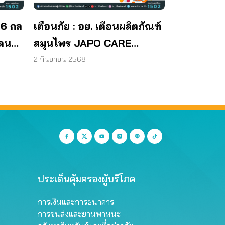
 6 กล
เตือนภัย : อย. เตือนผลิตภัณฑ์
โดน
สมุนไพร JAPO CARE
โฆษณาสรรพคุณเกินจริง
2 กันยายน 2568
ประเด็นคุ้มครองผู้บริโภค
การเงินและการธนาคาร
การขนส่งและยานพาหนะ