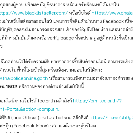
สกุลของผู้ขาย หรือเลขบัญชีธนาคาร หรือเบอร์พร้อมเพย์ ค้นหาใน
ttps://www.blacklistseller.com/
หรือเว็บไซต์
https://www.chal
อของผ่านเว็บไซต์ตลาดออนไลน์ แทนการซื้อสินค้าผ่านทาง Facebook เนื่
ช้บัญชีบุคคลจะไม่สามารถตรวจสอบเจ้าของบัญชีได้โดยง่าย และหากจำเ
จที่มีการยืนยันตัวตนหรือ verify badge ที่จะปรากฏอยู่ด้านหลังชื่อเป็น
าว
ผู้บริโภคท่านใดได้รับความเสียหายจากการซื้อสินค้าออนไลน์ สามารถแจ้
ตำรวจในพื้นที่โดยเร็วที่สุดหรือแจ้งความออนไลน์ได้ทาง
.thaipoliceonline.go.th
หรือสามารถแจ้งเบาะแสมายังสภาองค์กรของผู้บ
วน
1502
หรือตามช่องทางด้านล่างดังต่อไปนี้
ออนไลน์ผ่านเว็บไซต์ tcc.or.th คลิกลิงก์
https://crm.tcc.or.th/?
int=Portal&action=complain…
เชียล (Line Official) : @tccthailand คลิกลิงก์
https://lin.ee/uhDy
เฟซบุ๊ก (Facebook Inbox) : สภาองค์กรของผู้บริโภค