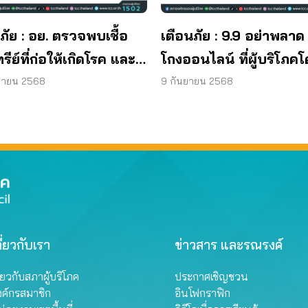
ภัย : อย. ตรวจพบเชื้อ
เตือนภัย : 9.9 อย่าพลาด
ทรีย์ที่ก่อให้เกิดโรค และ
โกงออนไลน์ ที่ผู้บริโภค
ทีเรีย ยีสต์ และรา เกิน
หลอกบ่อยที่สุด
ยายน 2568
9 กันยายน 2568
รฐานกำหนด ใน
ภัณฑ์ย้อมผม
ี่ยวกับเรา
ข่าวสาร และรณรงค์
ี่ยวกับสภาผู้บริโภค
ประกาศเชิญชวน
งค์กรสมาชิก
อินโฟกราฟิก