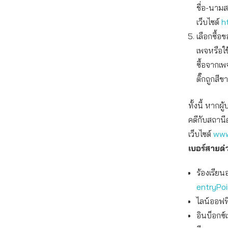
ชื่อ-นาม
เว็บไซต์
h
เลือกซื้
เพจหรือใ
ซื้อจากเพ
ติ๊กถูกสีข
ทั้งนี้ หาก
คดีกับสถานี
เว็บไซต์
www
เบอร์สายด่
ร้องเรียน
entryPo
ไลน์ออฟฟิ
อินบ็อกซ์