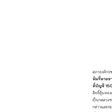
สภาองค์กรของ
พิมรี่พายข
ที่บัญชี 1
สิทธิ์ลุ้นทอ
เป็นกลลวงขอ
กล่าวและระม