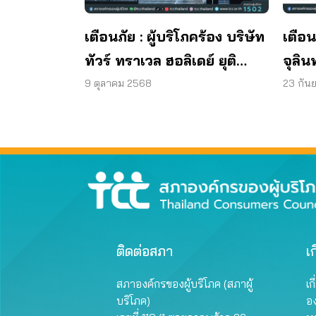
เตือนภัย : ผู้บริโภคร้อง บริษัท
เตือน
ทัวร์ ทราเวล ฮอลิเดย์ ยุติ
จุลิน
กิจการ ไม่คืนเงินผู้บริโภค
พบแบค
9 ตุลาคม 2568
23 กัน
มาต
ผลิต
ติดต่อสภา
เก
สภาองค์กรของผู้บริโภค (สภาผู้
เก
บริโภค)
อ