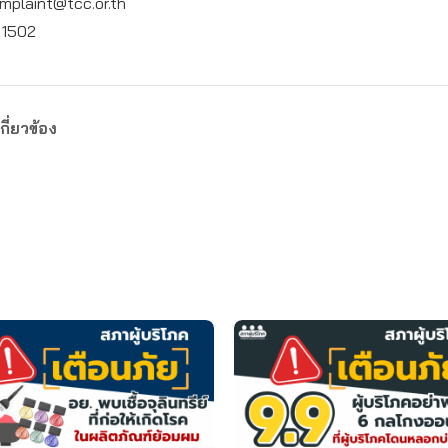
mplaint@tcc.or.th
: 1502
กี่ยวข้อง