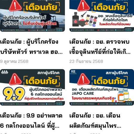
เตือนภัย : ผู้บริโภคร้อง
เตือนภัย : อย. ตรวจพบ
บริษัททัวร์ ทราเวล ฮอลิ
เชื้อจุลินทรีย์ที่ก่อให้เกิด
เดย์ ยุติกิจการ ไม่คืนเงิน
โรค และพบแบคทีเรีย
9 ตุลาคม 2568
23 กันยายน 2568
ผู้บริโภค
ยีสต์ และรา เกิน
มาตรฐานกำหนด ใน
ผลิตภัณฑ์ย้อมผม
เตือนภัย : 9.9 อย่าพลาด
เตือนภัย : อย. เตือน
6 กลโกงออนไลน์ ที่ผู้
ผลิตภัณฑ์สมุนไพร