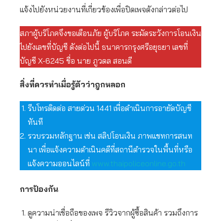
แจ้งไปยังหน่วยงานที่เกี่ยวข้องเพื่อปิดเพจดังกล่าวต่อไป
สภาผู้บริโภคจึงขอเตือนภัย ผู้บริโภค ระมัดระวังการโอนเงิน
ไปยังเลขที่บัญชี ดังต่อไปนี้ ธนาคารกรุงศรีอยุธยา เลขที่
บัญชี X-6245 ชื่อ นาย ภูวดล สอนดี
สิ่งที่ควรทำเมื่อรู้ตัวว่าถูกหลอก
รีบโทรติดต่อ สายด่วน 1441 เพื่อดำเนินการอายัดบัญชี
ทันที
รวบรวมหลักฐาน เช่น สลิปโอนเงิน ภาพแชทการสนท
นา เพื่อแจ้งความดำเนินคดีที่สถานีตำรวจในพื้นที่หรือ
แจ้งความออนไลน์ที่
www.thaipoliceonline.go.th
การป้องกัน
ดูความน่าเชื่อถือของเพจ รีวิวจากผู้ซื้อสินค้า รวมถึงการ