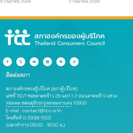
บริโภคโดนหลอกบ่อย
JAPO CARE โฆษณา
9 กันยายน 2568
2 กันยายน 2568
ที่สุด
สรรพคุณเกินจริง
ติดต่อสภา
สภาองค์กรของผู้บริโภค (สภาผู้บริโภค)
เลขที่ 110/1 ซอยลาดพร้าว 26 แยก 1-2 ถนนลาดพร้าว แขวง
จอมพล เขตจตุจักรกรุงเทพมหานคร 10900
E-mail :
contact@tcc.or.th
โทรศัพท์ 0-2938-1502
(เวลาทำการ 09.00 - 18.00 น.)