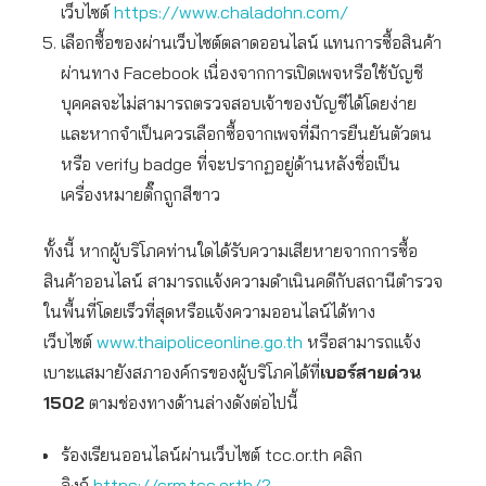
เว็บไซต์
https://www.chaladohn.com/
เลือกซื้อของผ่านเว็บไซต์ตลาดออนไลน์ แทนการซื้อสินค้า
ผ่านทาง Facebook เนื่องจากการเปิดเพจหรือใช้บัญชี
บุคคลจะไม่สามารถตรวจสอบเจ้าของบัญชีได้โดยง่าย
และหากจำเป็นควรเลือกซื้อจากเพจที่มีการยืนยันตัวตน
หรือ verify badge ที่จะปรากฏอยู่ด้านหลังชื่อเป็น
เครื่องหมายติ๊กถูกสีขาว
ทั้งนี้ หากผู้บริโภคท่านใดได้รับความเสียหายจากการซื้อ
สินค้าออนไลน์ สามารถแจ้งความดำเนินคดีกับสถานีตำรวจ
ในพื้นที่โดยเร็วที่สุดหรือแจ้งความออนไลน์ได้ทาง
เว็บไซต์
www.thaipoliceonline.go.th
หรือสามารถแจ้ง
เบาะแสมายังสภาองค์กรของผู้บริโภคได้ที่
เบอร์สายด่วน
1502
ตามช่องทางด้านล่างดังต่อไปนี้
ร้องเรียนออนไลน์ผ่านเว็บไซต์ tcc.or.th คลิก
ลิงก์
https://crm.tcc.or.th/?