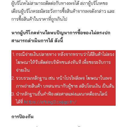
ผู้บริโภคไม่สามารถติดต่อกับทางเพจได้ สภาผู้บริโภคขอ
เตือนผู้บริโภคระมัดระวังการซื้อสินค้าจากเพจดังกล่าว และ
การซื้อสินค้าในราคาที่ถูกเกินไป
หากผู้บริโภคท่านใดพบปัญหาการซื้อของไม่ตรงปก
สามารถดำเนินการได้ ดังนี้
กรณีจ่ายเงินปลายทาง หลังจากทราบว่าได้สินค้าไม่ตรง
โฆษณาให้รีบติดต่อบริษัทขนส่งทันที เพื่อขอระงับการ
จ่ายเงิน
รวบรวมหลักฐาน เช่น หน้าโปรไฟล์เพจ โฆษณาในเพจ
ภาพถ่ายสินค้า บทสนทนากับผู้ขาย สลิปโอนเงิน เป็นต้น
นำหลักฐานยื่นคำฟ้องต่อศาลแพ่งแผนกคดีออนไลน์
ได้ที่
https://efiling3.coj.go.th/
การป้องกัน