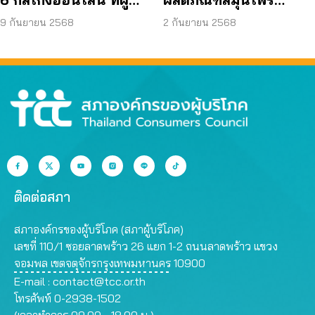
บริโภคโดนหลอกบ่อย
JAPO CARE โฆษณา
9 กันยายน 2568
2 กันยายน 2568
ที่สุด
สรรพคุณเกินจริง
ติดต่อสภา
สภาองค์กรของผู้บริโภค (สภาผู้บริโภค)
เลขที่ 110/1 ซอยลาดพร้าว 26 แยก 1-2 ถนนลาดพร้าว แขวง
จอมพล เขตจตุจักรกรุงเทพมหานคร 10900
E-mail :
contact@tcc.or.th
โทรศัพท์ 0-2938-1502