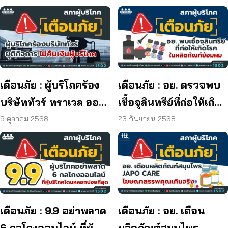
เตือนภัย : ผู้บริโภคร้อง
เตือนภัย : อย. ตรวจพบ
บริษัททัวร์ ทราเวล ฮอลิ
เชื้อจุลินทรีย์ที่ก่อให้เกิด
เดย์ ยุติกิจการ ไม่คืนเงิน
โรค และพบแบคทีเรีย
9 ตุลาคม 2568
23 กันยายน 2568
ผู้บริโภค
ยีสต์ และรา เกิน
มาตรฐานกำหนด ใน
ผลิตภัณฑ์ย้อมผม
เตือนภัย : 9.9 อย่าพลาด
เตือนภัย : อย. เตือน
6 กลโกงออนไลน์ ที่ผู้
ผลิตภัณฑ์สมุนไพร