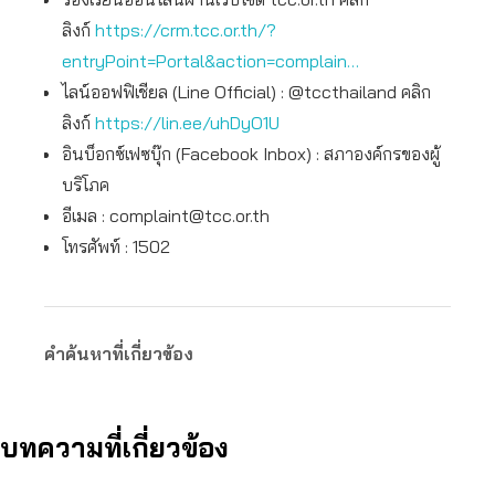
ลิงก์
https://crm.tcc.or.th/?
entryPoint=Portal&action=complain…
ไลน์ออฟฟิเชียล (Line Official) : @tccthailand คลิก
ลิงก์
https://lin.ee/uhDyO1U
อินบ็อกซ์เฟซบุ๊ก (Facebook Inbox) : สภาองค์กรของผู้
บริโภค
อีเมล :
complaint@tcc.or.th
โทรศัพท์ : 1502
คำค้นหาที่เกี่ยวข้อง
บทความที่เกี่ยวข้อง