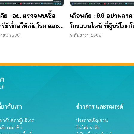
ภัย : อย. ตรวจพบเชื้อ
เตือนภัย : 9.9 อย่าพลาด
ทรีย์ที่ก่อให้เกิดโรค และ
โกงออนไลน์ ที่ผู้บริโภค
ทีเรีย ยีสต์ และรา เกิน
หลอกบ่อยที่สุด
ยายน 2568
9 กันยายน 2568
รฐานกำหนด ใน
ภัณฑ์ย้อมผม
ี่ยวกับเรา
ข่าวสาร และรณรงค์
ี่ยวกับสภาผู้บริโภค
ประกาศเชิญชวน
งค์กรสมาชิก
อินโฟกราฟิก