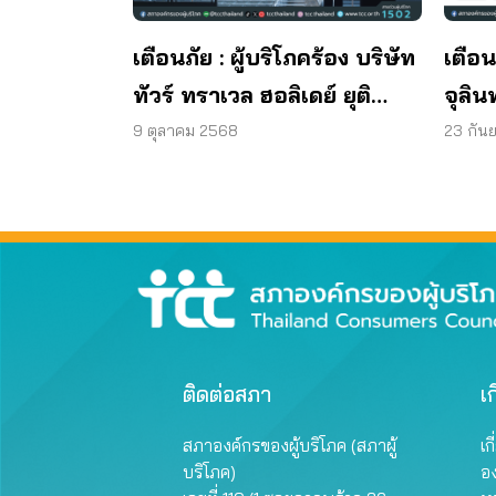
เตือนภัย : ผู้บริโภคร้อง บริษัท
เตือน
ทัวร์ ทราเวล ฮอลิเดย์ ยุติ
จุลิน
กิจการ ไม่คืนเงินผู้บริโภค
พบแบค
9 ตุลาคม 2568
23 กัน
มาต
ผลิต
ติดต่อสภา
เก
สภาองค์กรของผู้บริโภค (สภาผู้
เก
บริโภค)
อ