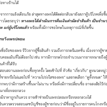
อทางร้านได้
ากการแจ้งเตือนภัย ล่าสุดทางเพจได้ติดต่อกลับมายังสภาผู้บริโภคเพื่อชี้
่าวโดยระบุว่า
ทางเพจได้ดำเนินการคืนเงินค่ามัดจำสินค้า เป็นจำนว
 แก่ผู้บริโภคแล้ว
พร้อมทั้งมีการขอโทษในเหตุการณ์ที่เกิดขึ้น
นระวังเพจปลอม
เชื่อถือของเพจ รีวิวจากผู้ซื้อสินค้า รวมถึงการกดรีแอคชั่น เนื่องจากผู้
ลบคอมเม้นที่ไม่ดีออกไป เช่น หากมีการกดโกรธจำนวนมากอาจหมายถึงผู้ซื
ค้าที่ได้รับ
บสถานะเพจก่อนซื้อทุกครั้ง โดยเข้าไปที่ หัวข้อ “เกี่ยวกับ” ดูหมวดหมู
ที่ขายหรือไม่และไปที่ “ความโปร่งใสของเพจ” และกดเลือก “ดูทั้งหมด” ให
ากพบว่ามีการสร้างขึ้นมาไม่นาน หรือเพิ่งมีการเปลี่ยนชื่อ อาจสงสัยไว้ก่
ึ้นมาเพื่อหลอกลวง
ามีราคาถูกเกินควร อาจเข้าข่ายเป็นเพจปลอมหรือหลอกลวงได้
งินควรตรวจสอบเลขบัญชีของผู้ขายก่อนว่ามีชื่ออยู่ในรายการคนโกงหรื