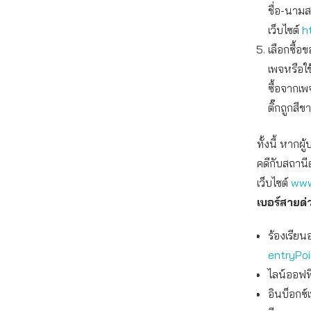
ชื่อ-นาม
เว็บไซต์
h
เลือกซื้
เพจหรือใ
ซื้อจากเพ
ติ๊กถูกสีข
ทั้งนี้ หาก
คดีกับสถานี
เว็บไซต์
www
เบอร์สายด
ร้องเรียน
entryPo
ไลน์ออฟฟิ
อินบ็อกซ์