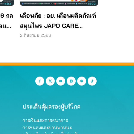
 6 กล
เตือนภัย : อย. เตือนผลิตภัณฑ์
โดน
สมุนไพร JAPO CARE
โฆษณาสรรพคุณเกินจริง
2 กันยายน 2568
ประเด็นคุ้มครองผู้บริโภค
การเงินและการธนาคาร
การขนส่งและยานพาหนะ