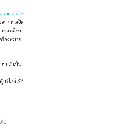
adohn.com/
องจากการเปิด
็นควรเลือก
เครื่องหมาย
งความดำเนิน
ริโภคได้ที่
O1U