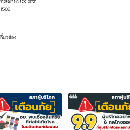
mplaint@tcc.or.th
: 1502
กี่ยวข้อง