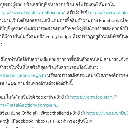
สกุลของผู้ขาย หรือเลขบัญชีธนาคาร หรือเบอร์พร้อมเพย์ ค้นหาใน
ttps://www.blacklistseller.com/
หรือเว็บไซต์
https://www.chal
อของผ่านเว็บไซต์ตลาดออนไลน์ แทนการซื้อสินค้าผ่านทาง Facebook เนื่
ช้บัญชีบุคคลจะไม่สามารถตรวจสอบเจ้าของบัญชีได้โดยง่ายและหากจำเป
จที่มีการยืนยันตัวตนหรือ verify badge ที่จะปรากฏอยู่ด้านหลังชื่อเป็น
าว
ผู้บริโภคท่านใดได้รับความเสียหายจากการซื้อสินค้าออนไลน์ สามารถแจ้
ตำรวจในพื้นที่โดยเร็วที่สุดหรือแจ้งความออนไลน์ได้ทาง
.thaipoliceonline.go.th
หรือสามารถแจ้งเบาะแสมายังสภาองค์กรของผู้บ
่วน 1502
ตามช่องทางด้านล่างดังต่อไปนี้
ออนไลน์ผ่านเว็บไซต์ tcc.or.th คลิกลิงก์
https://crm.tcc.or.th/?
int=Portal&action=complain…
เชียล (Line Official) : @tccthailand คลิกลิงก์
https://lin.ee/uhDy
เฟซบุ๊ก (Facebook Inbox) : สภาองค์กรของผู้บริโภค