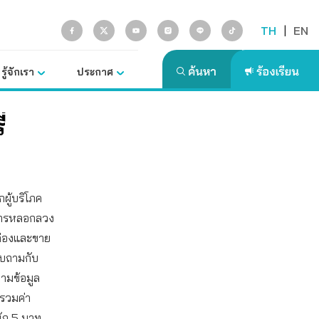
TH
|
EN
รู้จักเรา
ประกาศ
่
กผู้บริโภค
การหลอกลวง
ล่องและขาย
อบถามกับ
ถามข้อมูล
ทรวมค่า
นัก 5 บาท