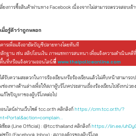
่ยงการซื้อสินค้าผ่านทาง Facebook เนื่องจากไม่สามารถตรวจสอบเจ้าข
เมื่อรู้ตัวว่าถูกหลอก
าคารเพื่อแจ้งอายัดบัญชีปลายทางโดยทันที
ักฐาน เช่น สลิปโอนเงิน ภาพแชทการสนทนา เพื่อแจ้งความดำเนินคดีที
ื้นที่หรือแจ้งความออนไลน์
ที่
www.thaipoliceonline.com
ไม่ได้รับความสะดวกในการร้องเรียนหรือร้องเรียนแล้วไม่คืบหน้าสามารถป
มช่องทางด้านล่างเพื่อให้สภาผู้บริโภคประสานเรื่องร้องเรียนไปยังหน่วยง
ื่อแก้ไขปัญหาของผู้บริโภคต่อไป
ออนไลน์ผ่านเว็บไซต์ tcc.or.th คลิกลิงก์
https://crm.tcc.or.th/?
int=Portal&action=complain…
เชียล (Line Official) : @tccthailand คลิกลิงก์
https://lin.ee/uhDy
เฟซบุ๊ก (Facebook Inbox) : สภาองค์กรของผู้บริโภค