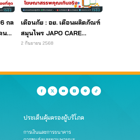
 6 กล
เตือนภัย : อย. เตือนผลิตภัณฑ์
โดน
สมุนไพร JAPO CARE
โฆษณาสรรพคุณเกินจริง
2 กันยายน 2568
ประเด็นคุ้มครองผู้บริโภค
การเงินและการธนาคาร
การขนส่งและยานพาหนะ