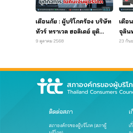
เตือนภัย : ผู้บริโภคร้อง บริษัท
เตือน
ทัวร์ ทราเวล ฮอลิเดย์ ยุติ
จุลิน
กิจการ ไม่คืนเงินผู้บริโภค
พบแบค
9 ตุลาคม 2568
23 กัน
มาต
ผลิต
ติดต่อสภา
เก
สภาองค์กรของผู้บริโภค (สภาผู้
เก
บริโภค)
อ