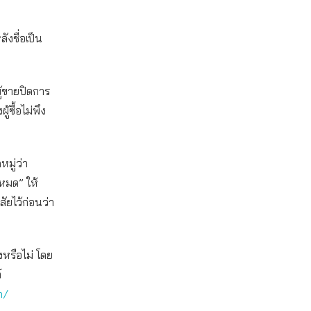
ังชื่อเป็น
ู้ขายปิดการ
ซื้อไม่พึง
มู่ว่า
งหมด” ให้
ัยไว้ก่อนว่า
หรือไม่ โดย
์
m/