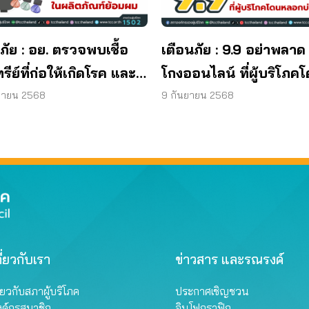
ภัย : อย. ตรวจพบเชื้อ
เตือนภัย : 9.9 อย่าพลาด
ทรีย์ที่ก่อให้เกิดโรค และ
โกงออนไลน์ ที่ผู้บริโภค
ทีเรีย ยีสต์ และรา เกิน
หลอกบ่อยที่สุด
ยายน 2568
9 กันยายน 2568
รฐานกำหนด ใน
ภัณฑ์ย้อมผม
ี่ยวกับเรา
ข่าวสาร และรณรงค์
ี่ยวกับสภาผู้บริโภค
ประกาศเชิญชวน
งค์กรสมาชิก
อินโฟกราฟิก