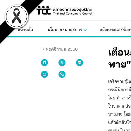
Skip
to
content
หน้าหลัก
นโยบาย/มาตรการ
แจ้งเบาะแส/ร้องท
เตือน
17 พฤศจิกายน 2566
พาย”
เครือข่ายคุ้
กรณีมิจฉาชี
โดย ทำการป
ในราคากล่อ
ทางเพจ โดยมิ
แล้วตัดสินใ
ขนส่ง ในภาย