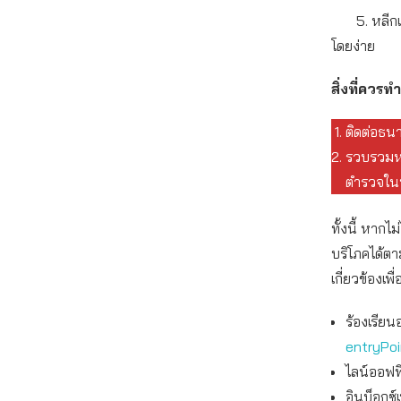
5. หลีกเลี
โดยง่าย
สิ่งที่ควรทำ
ติดต่อธน
รวบรวมหล
ตำรวจในพ
ทั้งนี้ หาก
บริโภคได้ตา
เกี่ยวข้องเพ
ร้องเรียน
entryPo
ไลน์ออฟฟิ
อินบ็อกซ์