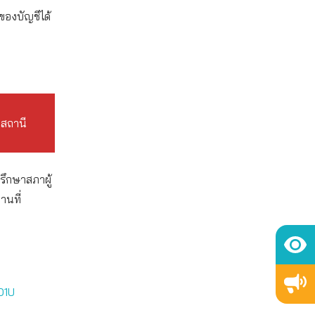
องบัญชีได้
่สถานี
รึกษาสภาผู้
านที่
O1U