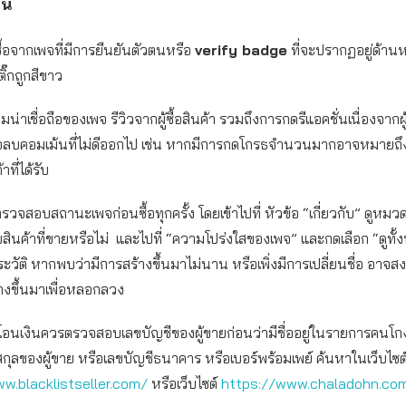
ัน
้อจากเพจที่มีการยืนยันตัวตนหรือ
verify badge
ที่จะปรากฏอยู่ด้านหล
ิ๊กถูกสีขาว
าเชื่อถือของเพจ รีวิวจากผู้ซื้อสินค้า รวมถึงการกดรีแอคชั่นเนื่องจากผ
ลบคอมเม้นที่ไม่ดีออกไป เช่น หากมีการกดโกรธจำนวนมากอาจหมายถึงผู้
ที่ได้รับ
อบสถานะเพจก่อนซื้อทุกครั้ง โดยเข้าไปที่ หัวข้อ “เกี่ยวกับ” ดูหมวดห
สินค้าที่ขายหรือไม่ และไปที่ “ความโปร่งใสของเพจ” และกดเลือก “ดูทั้
ะวัติ หากพบว่ามีการสร้างขึ้นมาไม่นาน หรือเพิ่งมีการเปลี่ยนชื่อ อาจสงส
ร้างขึ้นมาเพื่อหลอกลวง
เงินควรตรวจสอบเลขบัญชีของผู้ขายก่อนว่ามีชื่ออยู่ในรายการคนโกง
กุลของผู้ขาย หรือเลขบัญชีธนาคาร หรือเบอร์พร้อมเพย์ ค้นหาในเว็บไซต
w.blacklistseller.com/
หรือเว็บไซต์
https://www.chaladohn.co