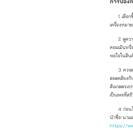
การป้องก
1. เลือกซื
เครื่องหมายต
2. ดูความน่
คอมเม้นหรือ
พอใจในสินค้า
3. ควรตรวจส
สอดคล้องกับ
สังเกตตรงปร
เป็นเพจที่ส
4. ก่อนโอน
นำชื่อ-นามส
https://ww