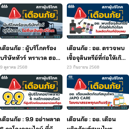
เตือนภัย : ผู้บริโภคร้อง
เตือนภัย : อย. ตรวจพบ
บริษัททัวร์ ทราเวล ฮอลิ
เชื้อจุลินทรีย์ที่ก่อให้เกิด
เดย์ ยุติกิจการ ไม่คืนเงิน
โรค และพบแบคทีเรีย
9 ตุลาคม 2568
23 กันยายน 2568
ผู้บริโภค
ยีสต์ และรา เกิน
มาตรฐานกำหนด ใน
ผลิตภัณฑ์ย้อมผม
เตือนภัย : 9.9 อย่าพลาด
เตือนภัย : อย. เตือน
6 กลโกงออนไลน์ ที่ผู้
ผลิตภัณฑ์สมุนไพร