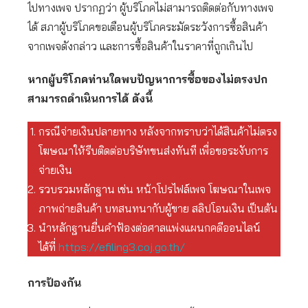
ไปทางเพจ ปรากฏว่า ผู้บริโภคไม่สามารถติดต่อกับทางเพจ
ได้ สภาผู้บริโภคขอเตือนผู้บริโภคระมัดระวังการซื้อสินค้า
จากเพจดังกล่าว และการซื้อสินค้าในราคาที่ถูกเกินไป
หากผู้บริโภคท่านใดพบปัญหาการซื้อของไม่ตรงปก
สามารถดำเนินการได้ ดังนี้
กรณีจ่ายเงินปลายทาง หลังจากทราบว่าได้สินค้าไม่ตรง
โฆษณาให้รีบติดต่อบริษัทขนส่งทันที เพื่อขอระงับการ
จ่ายเงิน
รวบรวมหลักฐาน เช่น หน้าโปรไฟล์เพจ โฆษณาในเพจ
ภาพถ่ายสินค้า บทสนทนากับผู้ขาย สลิปโอนเงิน เป็นต้น
นำหลักฐานยื่นคำฟ้องต่อศาลแพ่งแผนกคดีออนไลน์
ได้ที่
https://efiling3.coj.go.th/
การป้องกัน