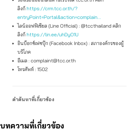
ลิงก์
https://crm.tcc.or.th/?
entryPoint=Portal&action=complain…
ไลน์ออฟฟิเชียล (Line Official) : @tccthailand คลิก
ลิงก์
https://lin.ee/uhDyO1U
อินบ็อกซ์เฟซบุ๊ก (Facebook Inbox) : สภาองค์กรของผู้
บริโภค
อีเมล :
complaint@tcc.or.th
โทรศัพท์ : 1502
คำค้นหาที่เกี่ยวข้อง
บทความที่เกี่ยวข้อง