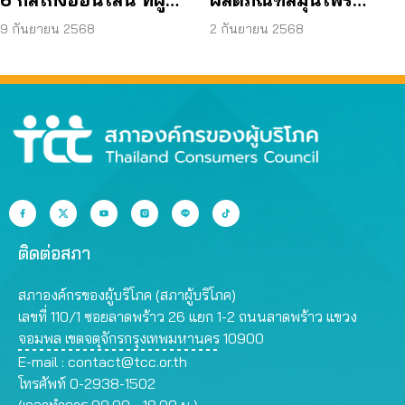
บริโภคโดนหลอกบ่อย
JAPO CARE โฆษณา
9 กันยายน 2568
2 กันยายน 2568
ที่สุด
สรรพคุณเกินจริง
ติดต่อสภา
สภาองค์กรของผู้บริโภค (สภาผู้บริโภค)
เลขที่ 110/1 ซอยลาดพร้าว 26 แยก 1-2 ถนนลาดพร้าว แขวง
จอมพล เขตจตุจักรกรุงเทพมหานคร 10900
E-mail :
contact@tcc.or.th
โทรศัพท์ 0-2938-1502