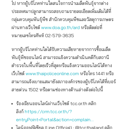
ไป หากผู้บริโภคท่านใดสนใจการนำเมล็ดพันธุ์จากต่าง
ประเทศมาปลูกสามารถสอบถามรายละเอียดเพิ่มเติมได้ที่
กลุ่มควบคุมพันธุ์พืช สํานักควบคุมพืชและวัสดุการเกษตร
ผ่านทางเว็บไซต์
www.doa.go.th/ard
หรือติดต่อที่
หมายเลขโทรศัพท์ 02-579-3635
หากผู้บริโภคท่านใดได้รับความเสียหายจากการซื้อเมล็ด
พันธุ์พืชออนไลน์ สามารถแจ้งความดำเนินคดีกับสถานี
ตำรวจในพื้นที่โดยเร็วที่สุดหรือแจ้งความออนไลน์ได้ทาง
เว็บไซต์
www.thaipoliceonline.com
หรือโทร 1441 หรือ
สามารถแจ้งเบาะแสมายังสภาองค์กรของผู้บริโภคได้ที่เบอร์
สายด่วน 1502 หรือตามช่องทางด้านล่างดังต่อไปนี้
ร้องเรียนออนไลน์ผ่านเว็บไซต์ tcc.or.th คลิก
ลิงก์
https://crm.tcc.or.th/?
entryPoint=Portal&action=complain…
ไลน์ออฟฟิเชียล (Line Official) : @tccthailand คลิก