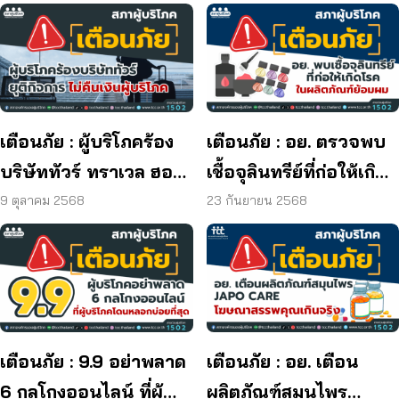
เตือนภัย : ผู้บริโภคร้อง
เตือนภัย : อย. ตรวจพบ
บริษัททัวร์ ทราเวล ฮอลิ
เชื้อจุลินทรีย์ที่ก่อให้เกิด
เดย์ ยุติกิจการ ไม่คืนเงิน
โรค และพบแบคทีเรีย
9 ตุลาคม 2568
23 กันยายน 2568
ผู้บริโภค
ยีสต์ และรา เกิน
มาตรฐานกำหนด ใน
ผลิตภัณฑ์ย้อมผม
เตือนภัย : 9.9 อย่าพลาด
เตือนภัย : อย. เตือน
6 กลโกงออนไลน์ ที่ผู้
ผลิตภัณฑ์สมุนไพร