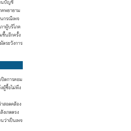
านบัญชี
ริโภคพยายาม
รียนกรณีเพจ
าผู้บริโภค
ึ้นอีกครั้ง
ะมัดระวังการ
ขายปิดการคอม
้ซื้อไม่พึง
่ว่าสอดคล้อง
้สังเกตตรง
อนว่าเป็นเพจ