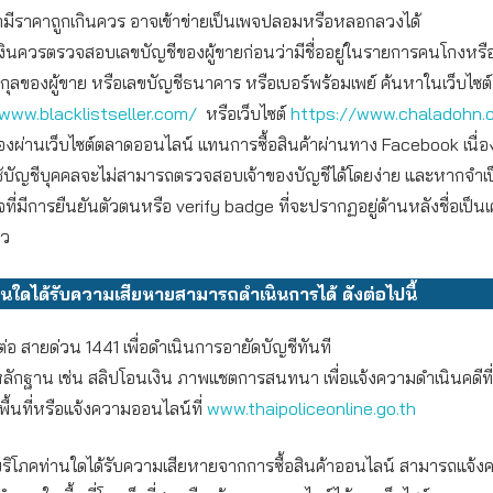
ามีราคาถูกเกินควร อาจเข้าข่ายเป็นเพจปลอมหรือหลอกลวงได้
งินควรตรวจสอบเลขบัญชีของผู้ขายก่อนว่ามีชื่ออยู่ในรายการคนโกงหรื
กุลของผู้ขาย หรือเลขบัญชีธนาคาร หรือเบอร์พร้อมเพย์ ค้นหาในเว็บไซต์
www.blacklistseller.com/
หรือเว็บไซต์
https://www.chaladohn.
อของผ่านเว็บไซต์ตลาดออนไลน์ แทนการซื้อสินค้าผ่านทาง Facebook เนื่
ช้บัญชีบุคคลจะไม่สามารถตรวจสอบเจ้าของบัญชีได้โดยง่าย และหากจำเ
จที่มีการยืนยันตัวตนหรือ verify badge ที่จะปรากฏอยู่ด้านหลังชื่อเป็น
าว
่านใดได้รับความเสียหายสามารถดำเนินการได้ ดังต่อไปนี้
ต่อ สายด่วน 1441 เพื่อดำเนินการอายัดบัญชีทันที
ักฐาน เช่น สลิปโอนเงิน ภาพแชตการสนทนา เพื่อแจ้งความดำเนินคดีที
ื้นที่หรือแจ้งความออนไลน์ที่
www.thaipoliceonline.go.th
ผู้บริโภคท่านใดได้รับความเสียหายจากการซื้อสินค้าออนไลน์ สามารถแจ้