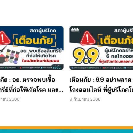
ภัย : อย. ตรวจพบเชื้อ
เตือนภัย : 9.9 อย่าพลาด
ทรีย์ที่ก่อให้เกิดโรค และ
โกงออนไลน์ ที่ผู้บริโภค
ทีเรีย ยีสต์ และรา เกิน
หลอกบ่อยที่สุด
ยายน 2568
9 กันยายน 2568
รฐานกำหนด ใน
ภัณฑ์ย้อมผม