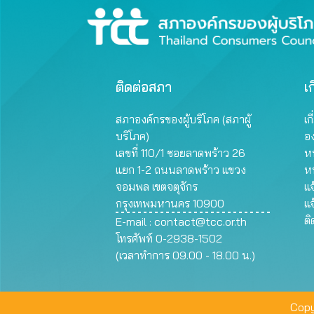
ติดต่อสภา
เก
สภาองค์กรของผู้บริโภค (สภาผู้
เก
บริโภค)
อ
เลขที่ 110/1 ซอยลาดพร้าว 26
หน
แยก 1-2 ถนนลาดพร้าว แขวง
ห
จอมพล เขตจตุจักร
แจ
กรุงเทพมหานคร 10900
แจ
ต
E-mail :
contact@tcc.or.th
โทรศัพท์ 0-2938-1502
(เวลาทำการ 09.00 - 18.00 น.)
Copy