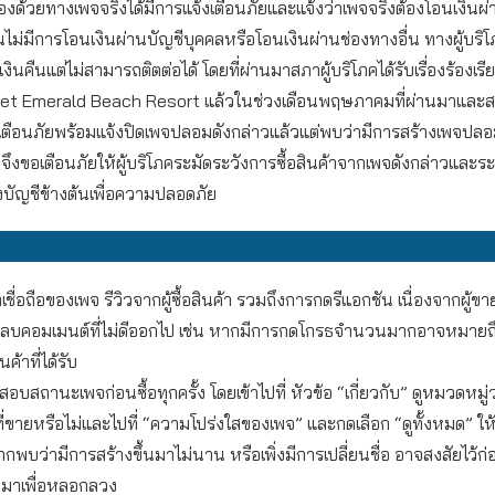
องด้วยทางเพจจริงได้มีการแจ้งเตือนภัยและแจ้งว่าเพจจริงต้องโอนเงินผ่
ั้นไม่มีการโอนเงินผ่านบัญชีบุคคลหรือโอนเงินผ่านช่องทางอื่น ทางผู้บ
อเงินคืนแต่ไม่สามารถติตต่อได้ โดยที่ผ่านมาสภาผู้บริโภคได้รับเรื่องร้องเ
t Emerald Beach Resort แล้วในช่วงเดือนพฤษภาคมที่ผ่านมาและสภ
งเตือนภัยพร้อมแจ้งปิดเพจปลอมดังกล่าวแล้วแต่พบว่ามีการสร้างเพจปลอมข
คจึงขอเตือนภัยให้ผู้บริโภคระมัดระวังการซื้อสินค้าจากเพจดังกล่าวและร
งบัญชีข้างต้นเพื่อความปลอดภัย
เชื่อถือของเพจ รีวิวจากผู้ซื้อสินค้า รวมถึงการกดรีแอกชัน เนื่องจากผู้
อลบคอมเมนต์ที่ไม่ดีออกไป เช่น หากมีการกดโกรธจำนวนมากอาจหมายถึงผู
ค้าที่ได้รับ
บสถานะเพจก่อนซื้อทุกครั้ง โดยเข้าไปที่ หัวข้อ “เกี่ยวกับ” ดูหมวดหมู
ที่ขายหรือไม่และไปที่ “ความโปร่งใสของเพจ” และกดเลือก “ดูทั้งหมด” ให
ากพบว่ามีการสร้างขึ้นมาไม่นาน หรือเพิ่งมีการเปลี่ยนชื่อ อาจสงสัยไว้ก่
ึ้นมาเพื่อหลอกลวง