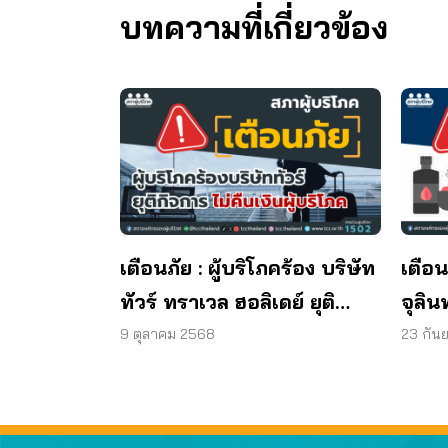
บทความที่เกี่ยวข้อง
เตือนภัย : ผู้บริโภคร้อง บริษัท
เตือน
ทัวร์ ทราเวล ฮอลิเดย์ ยุติ
จุลิน
กิจการ ไม่คืนเงินผู้บริโภค
พบแบค
9 ตุลาคม 2568
23 กัน
มาต
ผลิต