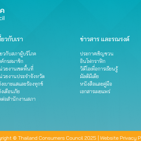
ี่ยวกับเรา
ข่าวสาร และรณรงค์
ี่ยวกับสภาผู้บริโภค
ประกาศเชิญชวน
งค์กรสมาชิก
อินโฟกราฟิก
่วยงานเขตพื้นที่
วิดีโอเพื่อการเรียนรู้
น่วยงานประจำจังหวัด
มัลติมีเดีย
้งเบาะแสและร้องทุกข์
หนังสือและคู่มือ
้งเตือนภัย
เอกสารเผยแพร่
ิดต่อสำนักงานสภา
right © Thailand Consumers Council 2025 |
Website Privacy P