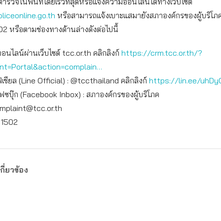
ตำรวจในพื้นที่โดยเร็วที่สุดหรือแจ้งความออนไลน์ได้ทางเว็บไซต์
liceonline.go.th
หรือสามารถแจ้งเบาะแสมายังสภาองค์กรของผู้บริโภคได
2 หรือตามช่องทางด้านล่างดังต่อไปนี้
ออนไลน์ผ่านเว็บไซต์ tcc.or.th คลิกลิงก์
https://crm.tcc.or.th/?
int=Portal&action=complain…
เชียล (Line Official) : @tccthailand คลิกลิงก์
https://lin.ee/uhDy
เฟซบุ๊ก (Facebook Inbox) : สภาองค์กรของผู้บริโภค
mplaint@tcc.or.th
: 1502
กี่ยวข้อง