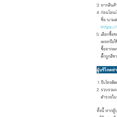
หากสินค้
ก่อนโอนเ
ชื่อ-นามส
https://
เลือกซื้
เพจหรือใ
ซื้อจากเพ
ติ๊กถูกสีข
ผู้บริโภคท
รีบโทรติด
รวบรวมหล
ตำรวจในพ
ทั้งนี้ หาก