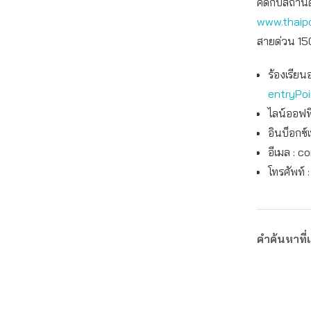
คดีกับสถานี
www.thaipo
สายด่วน 150
ร้องเรียน
entryPo
ไลน์ออฟฟิ
อินบ็อกซ์
อีเมล :
co
โทรศัพท์ 
คำค้นหาที่เ