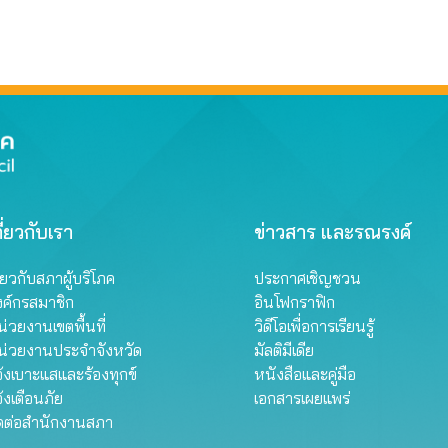
รฐานกำหนด ใน
ภัณฑ์ย้อมผม
ี่ยวกับเรา
ข่าวสาร และรณรงค์
ี่ยวกับสภาผู้บริโภค
ประกาศเชิญชวน
งค์กรสมาชิก
อินโฟกราฟิก
่วยงานเขตพื้นที่
วิดีโอเพื่อการเรียนรู้
น่วยงานประจำจังหวัด
มัลติมีเดีย
้งเบาะแสและร้องทุกข์
หนังสือและคู่มือ
้งเตือนภัย
เอกสารเผยแพร่
ิดต่อสำนักงานสภา