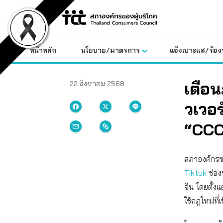
Skip
to
content
หน้าหลัก
นโยบาย/มาตรการ
แจ้งเบาะแส/ร้องท
เตือน
22 สิงหาคม 2568
วเวอร
“CC
สภาองค์กรขอ
Tiktok
ช่อง
จีน โดยตั้ง
ใช้กฎใหม่ที่