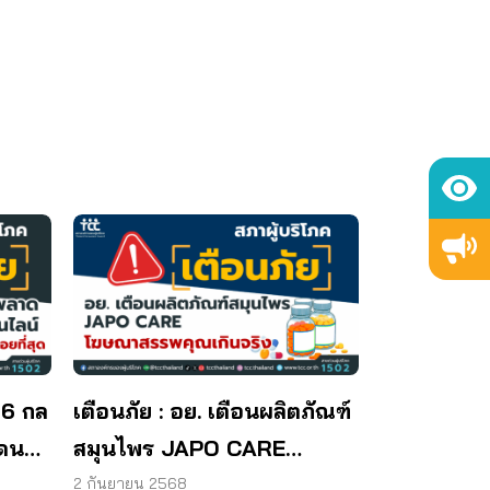
 6 กล
เตือนภัย : อย. เตือนผลิตภัณฑ์
โดน
สมุนไพร JAPO CARE
โฆษณาสรรพคุณเกินจริง
2 กันยายน 2568