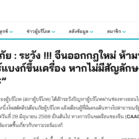
ุกข์
ข่าวผู้บริโภค
คลังข้อมูล
สมาชิก
ภัย : ระวัง !!! จีนออกกฎใหม่ ห้
์แบงก์ขึ้นเครื่อง หากไม่มีสัญลัก
C”
งผู้บริโภค (สภาผู้บริโภค) ได้เฝ้าระวังปัญหาผู้บริโภคผ่านช่องทางออน
หนึ่งโพสต์คลิปเตือนภัยผู้บริโภค แจ้งเตือนผู้ที่มีแผนเดินทางไปสาธารณ
แต่วันที่ 28 มิถุนายน 2568 เป็นต้นไป ทางการบินพลเรือนของจีน (
CAA
เข้มงวดขึ้นเกี่ยวกับพาวเวอร์แบงก์