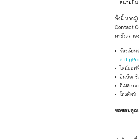
สนามบิน
ทั้งนี้ หาก
Contact Ce
มายังสภาองค์
ร้องเรียน
entryPo
ไลน์ออฟฟิ
อินบ็อกซ์
อีเมล :
co
โทรศัพท์ 
ขอขอบคุณ