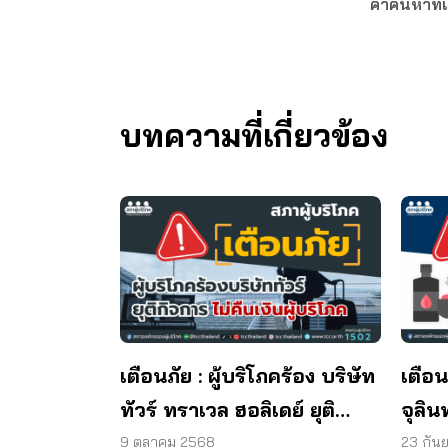
คำค้นหาที่เ
บทความที่เกี่ยวข้อง
เตือนภัย : ผู้บริโภคร้อง บริษัท
เตือน
ทัวร์ ทราเวล ฮอลิเดย์ ยุติ
จุลิน
กิจการ ไม่คืนเงินผู้บริโภค
พบแบค
9 ตุลาคม 2568
23 กัน