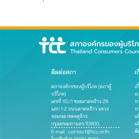
มาต
ผลิต
ติดต่อสภา
เก
สภาองค์กรของผู้บริโภค (สภาผู้
เก
บริโภค)
อ
เลขที่ 110/1 ซอยลาดพร้าว 26
หน
แยก 1-2 ถนนลาดพร้าว แขวง
ห
จอมพล เขตจตุจักร
แจ
กรุงเทพมหานคร 10900
แจ
ต
E-mail :
contact@tcc.or.th