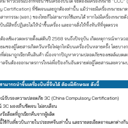
่ พาวเวอร์แบงก์ที่จะนำขึ้นเครื่องบินได้ จะต้องมีเครื่องหมาย “CCC”
Certification) ที่ชัดเจนและถูกต้องเท่านั้น แม้ว่าจะมีเครื่องหมายมา
ตสาหกรรม (มอก.) ของไทยก็ไม่สามารถใช้แทนได้ หากไม่มีเครื่องหมายดังก
ินมีสิทธิ์ปฏิเสธไม่ให้นำขึ้นเครื่อง และอาจสั่งให้ทิ้งทันทีที่จุดตรวจ
ี่ต้องเข้มงวดเพราะตั้งแต่ต้นปี 2568 จนถึงปัจจุบัน เกิดเหตุการณ์พาวเว
เทียมของผู้โดยสารเกิดควันหรือไฟลุกไหม้บนเครื่องบินหลายครั้ง โดยบาง
ังที่ต่อมาถูกเรียกคืนสินค้า เนื่องจากปัญหาความปลอดภัยของเซลล์แบตเต
ฐบาลจีนต้องออกมาตรการใหม่เพื่อป้องกันอันตรายต่อผู้โดยสารและควา
่สามารถนำขึ้นเครื่องบินที่จีนได้ ต้องมีลักษณะ ดังนี้
ษณ์รับรองความปลอดภัย 3C (China Compulsory Certification)
์ 3C มองเห็นชัดเจน ไม่ลบเลือน
นหรือล็อตที่ถูกเรียกคืนจากผู้ผลิต
ี้ใช้กับเที่ยวบินภายในประเทศจีนเท่านั้น และรายละเอียดอาจแตกต่างกั