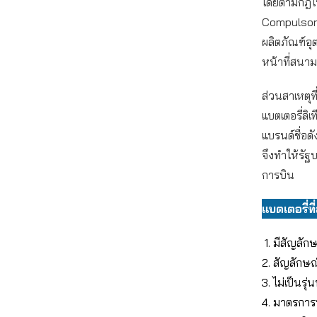
โดยตามกฎใหม
Compulsory 
ผลิตภัณฑ์อุ
หน้าที่สนามบ
ส่วนสาเหตุท
แบตเตอรี่ลิ
แบรนด์ชื่อด
จึงทำให้รั
การบิน
แบตเตอรี่ที
มีสัญลัก
สัญลักษณ
ไม่เป็นรุ่
มาตรการน