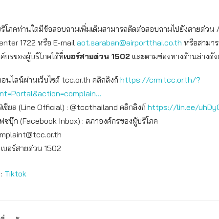
ผู้บริโภคท่านใดมีข้อสอบถามเพิ่มเติมสามารถติดต่อสอบถามไปยังสายด่วน
nter 1722 หรือ E-mail
aot.saraban@airportthai.co.th
หรือสามารถ
กรของผู้บริโภคได้ที่
เบอร์สายด่วน
1502
และตามช่องทางด้านล่างดังต่
ออนไลน์ผ่านเว็บไซต์ tcc.or.th คลิกลิงก์
https://crm.tcc.or.th/?
int=Portal&action=complain…
เชียล (Line Official) : @tccthailand คลิกลิงก์
https://lin.ee/uhDy
เฟซบุ๊ก (Facebook Inbox) : สภาองค์กรของผู้บริโภค
mplaint@tcc.or.th
: เบอร์สายด่วน 1502
:
Tiktok