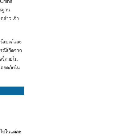
 (China
ตรฐาน
ล่าว เจ้า
อร์แบงก์และ
กรณีเกิดจาก
อรี่ภายใน
มปลอดภัยใน
นไปในแต่ละ