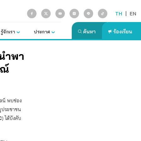
TH
|
EN
รู้จักเรา
ประกาศ
ามนำพา
ษณ์
ไลน์ พบช่อง
รัฐประชาชน
C
) ได้บังคับ