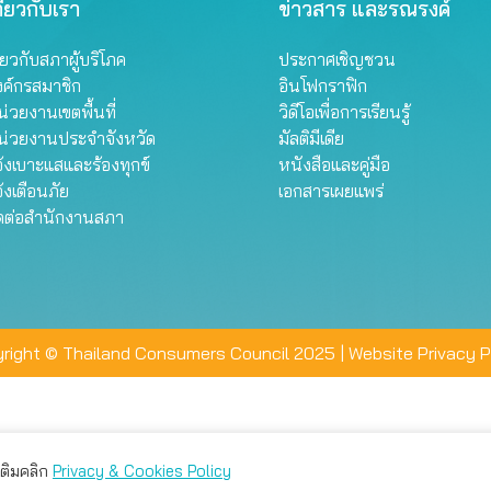
ี่ยวกับเรา
ข่าวสาร และรณรงค์
ี่ยวกับสภาผู้บริโภค
ประกาศเชิญชวน
งค์กรสมาชิก
อินโฟกราฟิก
่วยงานเขตพื้นที่
วิดีโอเพื่อการเรียนรู้
น่วยงานประจำจังหวัด
มัลติมีเดีย
้งเบาะแสและร้องทุกข์
หนังสือและคู่มือ
้งเตือนภัย
เอกสารเผยแพร่
ิดต่อสำนักงานสภา
right © Thailand Consumers Council 2025 |
Website Privacy P
มเติมคลิก
Privacy & Cookies Policy
่าน คุณสามารถเลือกตั้งค่าความเป็นส่วนตัวได้