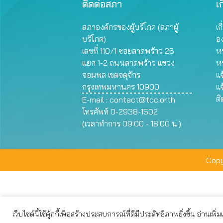
ติดต่อสภา
เก
สภาองค์กรของผู้บริโภค (สภาผู้
เก
บริโภค)
อ
เลขที่ 110/1 ซอยลาดพร้าว 26
หน
แยก 1-2 ถนนลาดพร้าว แขวง
ห
จอมพล เขตจตุจักร
แจ
กรุงเทพมหานคร 10900
แจ
ต
E-mail :
contact@tcc.or.th
โทรศัพท์ 0-2938-1502
(เวลาทำการ 09.00 - 18.00 น.)
Copy
เว็บไซต์นี้ใช้คุ้กกี้เพื่อสร้างประสบการณ์ที่ดีมีประสิทธิภาพยิ่งขึ้น อ่านเพิ่
เว็บไซต์นี้ใช้คุกกี้เพื่อมอบประสบการณ์การใช้งานที่ดีให้แก่ท