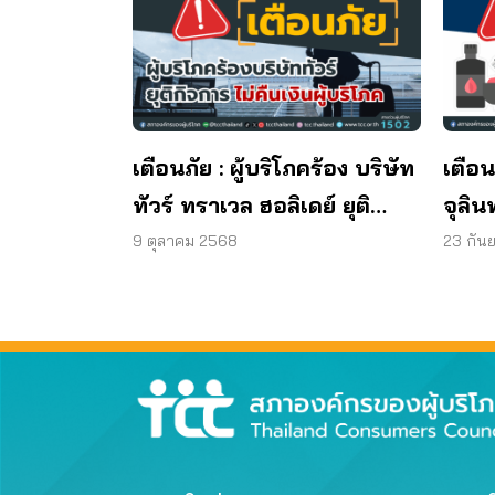
เตือนภัย : ผู้บริโภคร้อง บริษัท
เตือน
ทัวร์ ทราเวล ฮอลิเดย์ ยุติ
จุลิน
กิจการ ไม่คืนเงินผู้บริโภค
พบแบค
9 ตุลาคม 2568
23 กัน
มาต
ผลิต