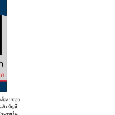
้อเชิ้ตลายดอก
นเข้า
บัญชี
จำนวนเงิน