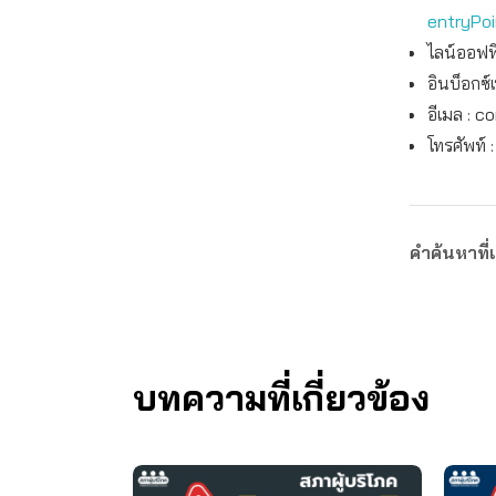
entryPo
ไลน์ออฟฟิ
อินบ็อกซ์
อีเมล :
co
โทรศัพท์ 
คำค้นหาที่เ
บทความที่เกี่ยวข้อง