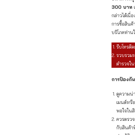
300
บาท
กล่าวได้เนื
การซื้อสินค
บริโภคท่านใ
รีบโทรติด
รวบรวมหล
ตำรวจในพ
การป้องกัน
ดูความน่า
เมนต์หรื
พอใจในสิน
ควรตรวจสอ
กับสินค้า