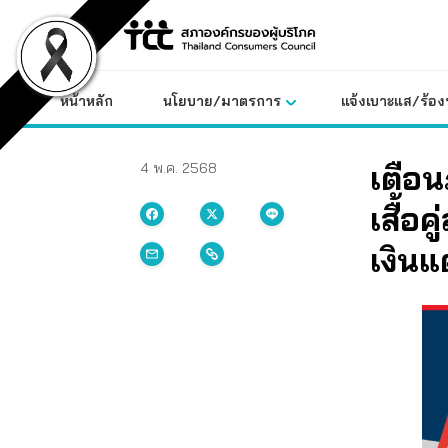
Skip
to
content
หน้าหลัก
นโยบาย/มาตรการ
แจ้งเบาะแส/ร้องท
เตือนภ
4 พ.ค. 2568
เสื้อ
เงินแต