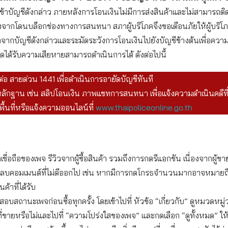
เข้าบัญชีดังกล่าว ภายหลังการโอนเงินไม่มีการส่งสินค้าและไม่สามารถติ
่องจากโดนบล็อกช่องทางการสนทนา สภาผู้บริโภคจึงขอเตือนภัยให้ผู้บริโ
้าจากบัญชีดังกล่าวและระมัดระวังการโอนเงินไปยังบัญชีข้างต้นเพื่อความ
ดได้รับความเสียหายสามารถดำเนินการได้ ดังต่อไปนี้
ต่อ สายด่วน 1441 เพื่อดำเนินการอายัดบัญชีทันที
ักฐาน เช่น สลิปโอนเงิน ภาพแชทการสนทนา เพื่อแจ้งความดำเนินคดีที
ื้นที่หรือแจ้งความออนไลน์ที่
www.thaipoliceonline.go.th
เชื่อถือของเพจ รีวิวจากผู้ซื้อสินค้า รวมถึงการกดรีแอกชัน เนื่องจากผู้
อลบคอมเมนต์ที่ไม่ดีออกไป เช่น หากมีการกดโกรธจำนวนมากอาจหมายถึงผู
ค้าที่ได้รับ
บสถานะเพจก่อนซื้อทุกครั้ง โดยเข้าไปที่ หัวข้อ “เกี่ยวกับ” ดูหมวดหมู
ที่ขายหรือไม่และไปที่ “ความโปร่งใสของเพจ” และกดเลือก “ดูทั้งหมด” ให