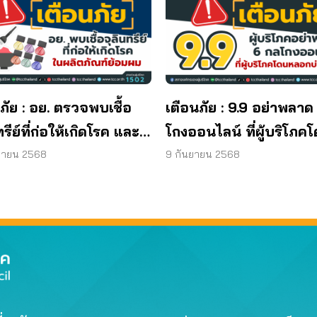
ภัย : อย. ตรวจพบเชื้อ
เตือนภัย : 9.9 อย่าพลาด
ทรีย์ที่ก่อให้เกิดโรค และ
โกงออนไลน์ ที่ผู้บริโภค
ทีเรีย ยีสต์ และรา เกิน
หลอกบ่อยที่สุด
ยายน 2568
9 กันยายน 2568
รฐานกำหนด ใน
ภัณฑ์ย้อมผม