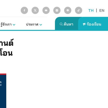
TH
|
EN
รู้จักเรา
ประกาศ
านต์
้โอน