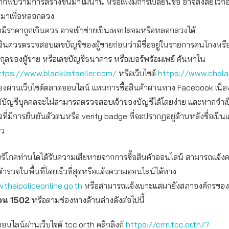
ากพบว่ามีการสร้างขึ้นมาไม่นาน หรือเพิ่งมีการเปลี่ยนชื่อ อาจสงสัยไว้ก่
ึ้นมาเพื่อหลอกลวง
ามีราคาถูกเกินควร อาจเข้าข่ายเป็นเพจปลอมหรือหลอกลวงได้
งินควรตรวจสอบเลขบัญชีของผู้ขายก่อนว่ามีชื่ออยู่ในรายการคนโกงหรื
สกุลของผู้ขาย หรือเลขบัญชีธนาคาร หรือเบอร์พร้อมเพย์ ค้นหาใน
ttps://www.blacklistseller.com/
หรือเว็บไซต์
https://www.chal
อของผ่านเว็บไซต์ตลาดออนไลน์ แทนการซื้อสินค้าผ่านทาง Facebook เนื่
ช้บัญชีบุคคลจะไม่สามารถตรวจสอบเจ้าของบัญชีได้โดยง่าย และหากจำเ
จที่มีการยืนยันตัวตนหรือ verify badge ที่จะปรากฏอยู่ด้านหลังชื่อเป็น
าว
ผู้บริโภคท่านใดได้รับความเสียหายจากการซื้อสินค้าออนไลน์ สามารถแจ้
ตำรวจในพื้นที่โดยเร็วที่สุดหรือแจ้งความออนไลน์ได้ทาง
.thaipoliceonline.go.th
หรือสามารถแจ้งเบาะแสมายังสภาองค์กรของผู้บ
วน
1502
หรือตามช่องทางด้านล่างดังต่อไปนี้
ออนไลน์ผ่านเว็บไซต์ tcc.or.th คลิกลิงก์
https://crm.tcc.or.th/?