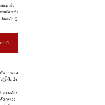
ดต่อเพจดัง
ภคระมัดระวัง
ปลอดภัย ผู้
่สถานี
ขายปิดการคอม
้ซื้อไม่พึง
่ว่าสอดคล้อง
้สังเกตตรง