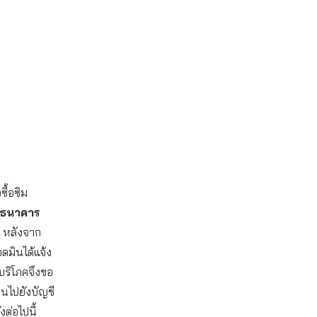
ซื้อซิม
ีธนาคาร
หลังจาก
อดมินได้แจ้ง
้บริโภคจึงขอ
ินไปยังบัญชี
ต่อไปนี้