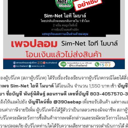
ผู้บริโภค (สภาผู้บริโภค) ได้รับเรื่องร้องเรียนจากผู้บริโภคกรณีโดยได้สั่ง
ก
เพจ
Sim-Net
ไอที โมบาล์
ได้โอนเงิน จำนวน 1,550 บาท เข้า
บัญช
ยา ชื่อบัญชี พันธุ์พิศิษฐ์ ดอนราษลี
เลขที่บัญชี 803-4057570-3
จ้งให้แอดไปยัง
บัญชีไลน์ชื่อ @
390aebap
เพื่อขอรับสินค้า แต่ทางแ
โอนค่าภาษีรายปีเพิ่ม ผู้บริโภคจึงได้รู้ตัวว่าเป็นกลลวงของมิจฉาชีพ สภาผู
ผู้บริโภคระมัดระวังการซื้อสินค้าจากเพจดังกล่าวและระมัดระวังการโอนเง
อความปลอดภัย ผู้บริโภคท่านใดได้รับความเสียหายสามารถดำเนินการได้ ดัง