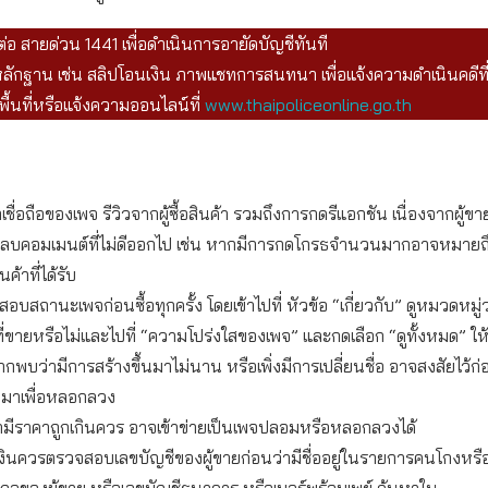
ต่อ สายด่วน 1441 เพื่อดำเนินการอายัดบัญชีทันที
ักฐาน เช่น สลิปโอนเงิน ภาพแชทการสนทนา เพื่อแจ้งความดำเนินคดีที
ื้นที่หรือแจ้งความออนไลน์ที่
www.thaipoliceonline.go.th
เชื่อถือของเพจ รีวิวจากผู้ซื้อสินค้า รวมถึงการกดรีแอกชัน เนื่องจากผู้
อลบคอมเมนต์ที่ไม่ดีออกไป เช่น หากมีการกดโกรธจำนวนมากอาจหมายถึงผู
ค้าที่ได้รับ
บสถานะเพจก่อนซื้อทุกครั้ง โดยเข้าไปที่ หัวข้อ “เกี่ยวกับ” ดูหมวดหมู
ที่ขายหรือไม่และไปที่ “ความโปร่งใสของเพจ” และกดเลือก “ดูทั้งหมด” ให
ากพบว่ามีการสร้างขึ้นมาไม่นาน หรือเพิ่งมีการเปลี่ยนชื่อ อาจสงสัยไว้ก่
ึ้นมาเพื่อหลอกลวง
ามีราคาถูกเกินควร อาจเข้าข่ายเป็นเพจปลอมหรือหลอกลวงได้
งินควรตรวจสอบเลขบัญชีของผู้ขายก่อนว่ามีชื่ออยู่ในรายการคนโกงหรื