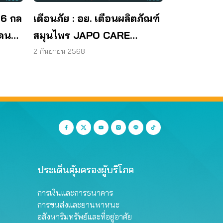
 6 กล
เตือนภัย : อย. เตือนผลิตภัณฑ์
โดน
สมุนไพร JAPO CARE
โฆษณาสรรพคุณเกินจริง
2 กันยายน 2568
ประเด็นคุ้มครองผู้บริโภค
การเงินและการธนาคาร
การขนส่งและยานพาหนะ
อสังหาริมทรัพย์และที่อยู่อาศัย