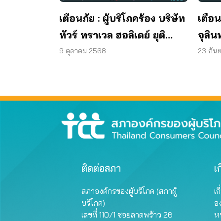
เตือนภัย : ผู้บริโภคร้อง บริษัท
เตือน
ทัวร์ ทราเวล ฮอลิเดย์ ยุติ
จุลิน
กิจการ ไม่คืนเงินผู้บริโภค
พบแบค
9 ตุลาคม 2568
23 กัน
มาต
ผลิต
ติดต่อสภา
เก
สภาองค์กรของผู้บริโภค (สภาผู้
เก
บริโภค)
อ
เลขที่ 110/1 ซอยลาดพร้าว 26
หน