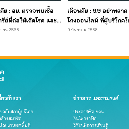
ภัย : อย. ตรวจพบเชื้อ
เตือนภัย : 9.9 อย่าพลาด
ทรีย์ที่ก่อให้เกิดโรค และ
โกงออนไลน์ ที่ผู้บริโภค
ทีเรีย ยีสต์ และรา เกิน
หลอกบ่อยที่สุด
ยายน 2568
9 กันยายน 2568
รฐานกำหนด ใน
ภัณฑ์ย้อมผม
ี่ยวกับเรา
ข่าวสาร และรณรงค์
ี่ยวกับสภาผู้บริโภค
ประกาศเชิญชวน
งค์กรสมาชิก
อินโฟกราฟิก
่วยงานเขตพื้นที่
วิดีโอเพื่อการเรียนรู้