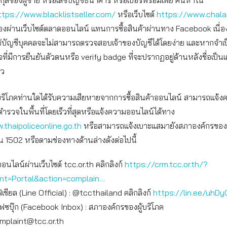
สกุลของผู้ขาย หรือเลขบัญชีธนาคาร หรือเบอร์พร้อมเพย์ ค้นหาใน
ttps://www.blacklistseller.com/
หรือเว็บไซต์
https://www.chal
อของผ่านเว็บไซต์ตลาดออนไลน์ แทนการซื้อสินค้าผ่านทาง Facebook เนื่
ช้บัญชีบุคคลจะไม่สามารถตรวจสอบเจ้าของบัญชีได้โดยง่าย และหากจำเ
จที่มีการยืนยันตัวตนหรือ verify badge ที่จะปรากฏอยู่ด้านหลังชื่อเป็น
าว
ผู้บริโภคท่านใดได้รับความเสียหายจากการซื้อสินค้าออนไลน์ สามารถแจ้
ตำรวจในพื้นที่โดยเร็วที่สุดหรือแจ้งความออนไลน์ได้ทาง
.thaipoliceonline.go.th
หรือสามารถแจ้งเบาะแสมายังสภาองค์กรของผู้บ
น 1502 หรือตามช่องทางด้านล่างดังต่อไปนี้
ออนไลน์ผ่านเว็บไซต์ tcc.or.th คลิกลิงก์
https://crm.tcc.or.th/?
int=Portal&action=complain…
เชียล (Line Official) : @tccthailand คลิกลิงก์
https://lin.ee/uhDy
เฟซบุ๊ก (Facebook Inbox) : สภาองค์กรของผู้บริโภค
mplaint@tcc.or.th