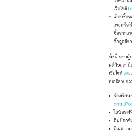
ชื่อ-นาม
เว็บไซต์
h
เลือกซื้
เพจหรือใ
ซื้อจากเพ
ติ๊กถูกสีข
ทั้งนี้ หาก
คดีกับสถานี
เว็บไซต์
www
เบอร์สายด่ว
ร้องเรียน
entryPo
ไลน์ออฟฟิ
อินบ็อกซ์
อีเมล :
co