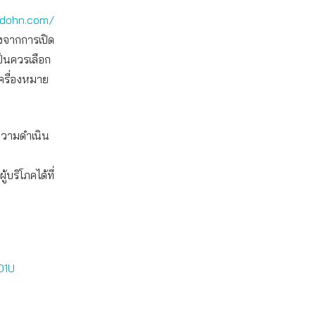
adohn.com/
องจากการเปิด
ป็นควรเลือก
เครื่องหมาย
งความดำเนิน
ริโภคได้ที่
O1U