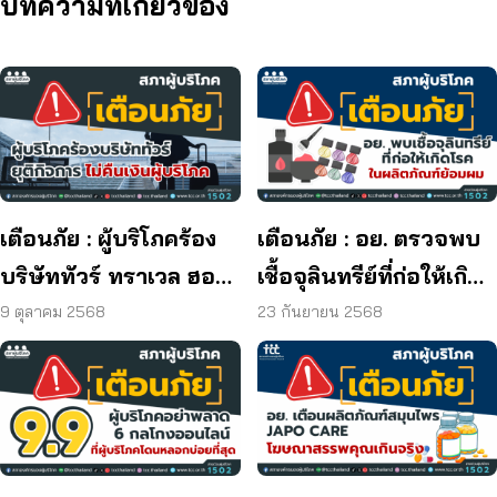
บทความที่เกี่ยวข้อง
เตือนภัย : ผู้บริโภคร้อง
เตือนภัย : อย. ตรวจพบ
บริษัททัวร์ ทราเวล ฮอลิ
เชื้อจุลินทรีย์ที่ก่อให้เกิด
เดย์ ยุติกิจการ ไม่คืนเงิน
โรค และพบแบคทีเรีย
9 ตุลาคม 2568
23 กันยายน 2568
ผู้บริโภค
ยีสต์ และรา เกิน
มาตรฐานกำหนด ใน
ผลิตภัณฑ์ย้อมผม