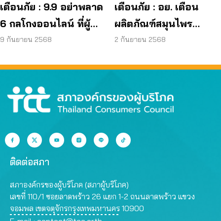
เตือนภัย : 9.9 อย่าพลาด
เตือนภัย : อย. เตือน
6 กลโกงออนไลน์ ที่ผู้
ผลิตภัณฑ์สมุนไพร
บริโภคโดนหลอกบ่อย
JAPO CARE โฆษณา
9 กันยายน 2568
2 กันยายน 2568
ที่สุด
สรรพคุณเกินจริง
ติดต่อสภา
สภาองค์กรของผู้บริโภค (สภาผู้บริโภค)
เลขที่ 110/1 ซอยลาดพร้าว 26 แยก 1-2 ถนนลาดพร้าว แขวง
จอมพล เขตจตุจักรกรุงเทพมหานคร 10900