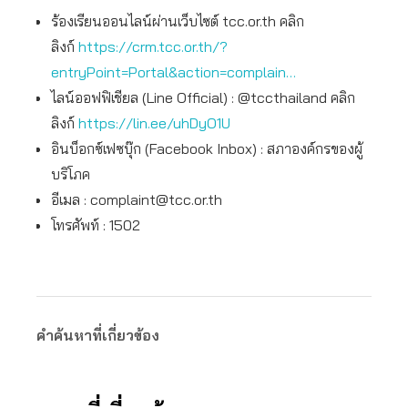
ร้องเรียนออนไลน์ผ่านเว็บไซต์ tcc.or.th คลิก
ลิงก์
https://crm.tcc.or.th/?
entryPoint=Portal&action=complain…
ไลน์ออฟฟิเชียล (Line Official) : @tccthailand คลิก
ลิงก์
https://lin.ee/uhDyO1U
อินบ็อกซ์เฟซบุ๊ก (Facebook Inbox) : สภาองค์กรของผู้
บริโภค
อีเมล :
complaint@tcc.or.th
โทรศัพท์ : 1502
คำค้นหาที่เกี่ยวข้อง