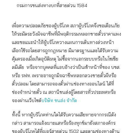
กรมการขนส่งทางบกที่สายด่วน 1584
เพื่อความปลอดภัยของผู้บริโภค สภาผู้บริโภคจึงขอเตือนภัย
ให้ระมัดระวังมิจฉาชีพที่มีพฤติกรรมหลอกขายตั๋วราคาแพง
และขอแนะนำให้ผู้บริโภควางแผนการเดินทางล่วงหน้า
เลือกใช้รถโดยสารถูกกฎหมาย มีมาตรฐานและได้รับความ
คุ้มครองเมื่อเกิดอุบัติเหตุ ไม่ซื้อจากนอกระบบหรือในโซเชีย
ลมีเดีย หรือจากบุคคลที่แอบอ้างว่าเป็นเข้าหน้าที่ของ บขส.
หรือ รฟท. เพราะอาจถูกมิจฉาชีพหลอกลวงขายตั๋วผีหรือ
ตั๋วปลอม โดยสามารถจองตั๋วผ่านช่องทางออนไลน์ ได้ที่
ช่องจำหน่ายตั๋ว ณ สถานีขนส่งผู้โดยสารทั่วประเทศหรือ
จองผ่านเว็บไซต์
บริษัท ขนส่ง จำกัด
ทั้งนี้ หากผู้บริโภคท่านใดได้รับความเสียหายจากกรณีดัง
กล่าว สามารถแจ้งเบาะแสหรือร้องทุกข์มายังสภาองค์กร
ของผู้บริโภคได้ที่เบอร์สายด่วน 1502 และตามช่องทางด้าน