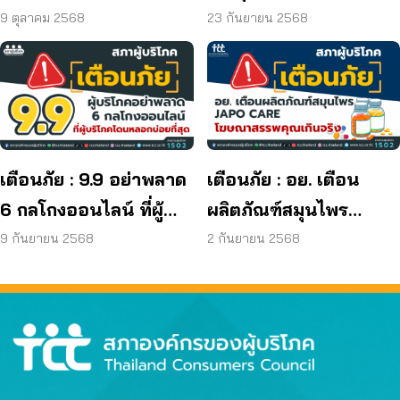
เดย์ ยุติกิจการ ไม่คืนเงิน
โรค และพบแบคทีเรีย
9 ตุลาคม 2568
23 กันยายน 2568
ผู้บริโภค
ยีสต์ และรา เกิน
มาตรฐานกำหนด ใน
ผลิตภัณฑ์ย้อมผม
เตือนภัย : 9.9 อย่าพลาด
เตือนภัย : อย. เตือน
6 กลโกงออนไลน์ ที่ผู้
ผลิตภัณฑ์สมุนไพร
บริโภคโดนหลอกบ่อย
JAPO CARE โฆษณา
9 กันยายน 2568
2 กันยายน 2568
ที่สุด
สรรพคุณเกินจริง