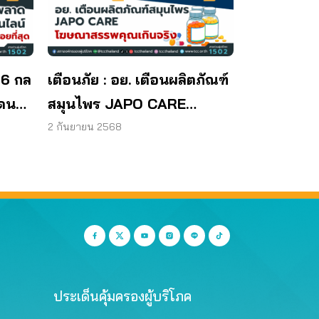
 6 กล
เตือนภัย : อย. เตือนผลิตภัณฑ์
โดน
สมุนไพร JAPO CARE
โฆษณาสรรพคุณเกินจริง
2 กันยายน 2568
ประเด็นคุ้มครองผู้บริโภค