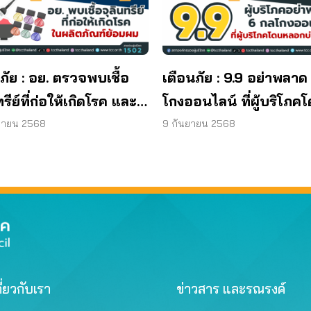
ภัย : อย. ตรวจพบเชื้อ
เตือนภัย : 9.9 อย่าพลาด
ทรีย์ที่ก่อให้เกิดโรค และ
โกงออนไลน์ ที่ผู้บริโภค
ทีเรีย ยีสต์ และรา เกิน
หลอกบ่อยที่สุด
ยายน 2568
9 กันยายน 2568
รฐานกำหนด ใน
ภัณฑ์ย้อมผม
ี่ยวกับเรา
ข่าวสาร และรณรงค์