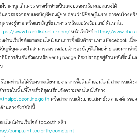
ามีราคาถูกเกินควร อาจเข้าข่ายเป็นเพจปลอมหรือหลอกลวงได้
งินควรตรวจสอบเลขบัญชีของผู้ขายก่อนว่ามีชื่ออยู่ในรายการคนโกงหรื
สกุลของผู้ขาย หรือเลขบัญชีธนาคาร หรือเบอร์พร้อมเพย์ ค้นหาใน
ttps://www.blacklistseller.com/
หรือเว็บไซต์
https://www.chal
อของผ่านเว็บไซต์ตลาดออนไลน์ แทนการซื้อสินค้าผ่านทาง Facebook เนื่
ช้บัญชีบุคคลจะไม่สามารถตรวจสอบเจ้าของบัญชีได้โดยง่าย และหากจำเ
จที่มีการยืนยันตัวตนหรือ verify badge ที่จะปรากฏอยู่ด้านหลังชื่อเป็น
าว
ผู้บริโภคท่านใดได้รับความเสียหายจากการซื้อสินค้าออนไลน์ สามารถแจ้
ตำรวจในพื้นที่โดยเร็วที่สุดหรือแจ้งความออนไลน์ได้ทาง
.thaipoliceonline.go.th
หรือสามารถแจ้งเบาะแสมายังสภาองค์กรของผู
้านล่างดังต่อไปนี้
ออนไลน์ผ่านเว็บไซต์ tcc.or.th คลิก
ps://complaint.tcc.or.th/complaint