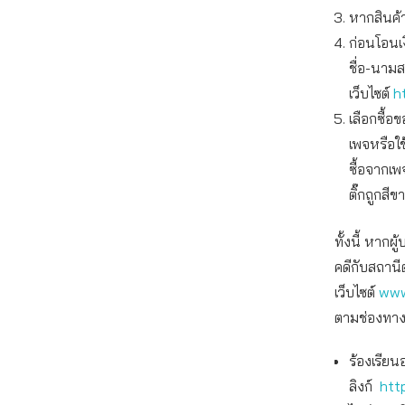
หากสินค้
ก่อนโอนเ
ชื่อ-นาม
เว็บไซต์
h
เลือกซื้
เพจหรือใ
ซื้อจากเพ
ติ๊กถูกสีข
ทั้งนี้ หาก
คดีกับสถานี
เว็บไซต์
www
ตามช่องทางด
ร้องเรียน
ลิงก์
htt