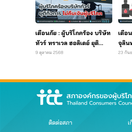
เตือนภัย : ผู้บริโภคร้อง บริษัท
เตือน
ทัวร์ ทราเวล ฮอลิเดย์ ยุติ
จุลิน
กิจการ ไม่คืนเงินผู้บริโภค
พบแบค
9 ตุลาคม 2568
23 กัน
มาต
ผลิต
ติดต่อสภา
เก