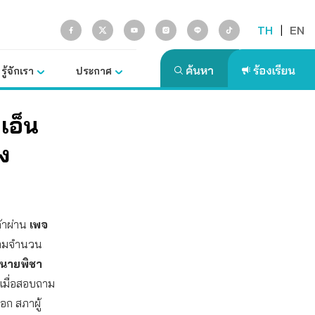
TH
|
EN
รู้จักเรา
ประกาศ
เอ็น
่ง
ค้าผ่าน
เพจ
มกรามจำนวน
ี นายพิชา
าเมื่อสอบถาม
อก สภาผู้