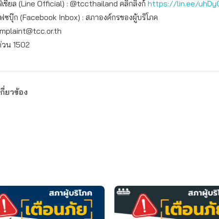
เชียล (Line Official) : @tccthailand คลิกลิงก์
https://lin.ee/uhDy
เฟซบุ๊ก (Facebook Inbox) : สภาองค์กรของผู้บริโภค
mplaint@tcc.or.th
ด่วน 1502
กี่ยวข้อง