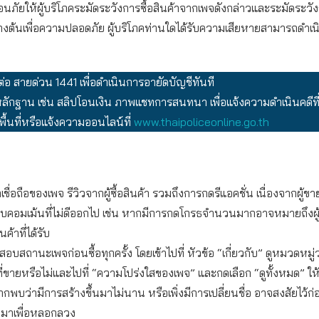
อนภัยให้ผู้บริโภคระมัดระวังการซื้อสินค้าจากเพจดังกล่าวและระมัดระวั
้างต้นเพื่อความปลอดภัย ผู้บริโภคท่านใดได้รับความเสียหายสามารถดำเนิ
ต่อ สายด่วน 1441 เพื่อดำเนินการอายัดบัญชีทันที
ักฐาน เช่น สลิปโอนเงิน ภาพแชทการสนทนา เพื่อแจ้งความดำเนินคดีที
ื้นที่หรือแจ้งความออนไลน์ที่
www.thaipoliceonline.go.th
เชื่อถือของเพจ รีวิวจากผู้ซื้อสินค้า รวมถึงการกดรีแอคชั่น เนื่องจากผู้
ลบคอมเม้นที่ไม่ดีออกไป เช่น หากมีการกดโกรธจำนวนมากอาจหมายถึงผู้ซื
ค้าที่ได้รับ
บสถานะเพจก่อนซื้อทุกครั้ง โดยเข้าไปที่ หัวข้อ “เกี่ยวกับ” ดูหมวดหมู
ที่ขายหรือไม่และไปที่ “ความโปร่งใสของเพจ” และกดเลือก “ดูทั้งหมด” ให
ากพบว่ามีการสร้างขึ้นมาไม่นาน หรือเพิ่งมีการเปลี่ยนชื่อ อาจสงสัยไว้ก่
ึ้นมาเพื่อหลอกลวง