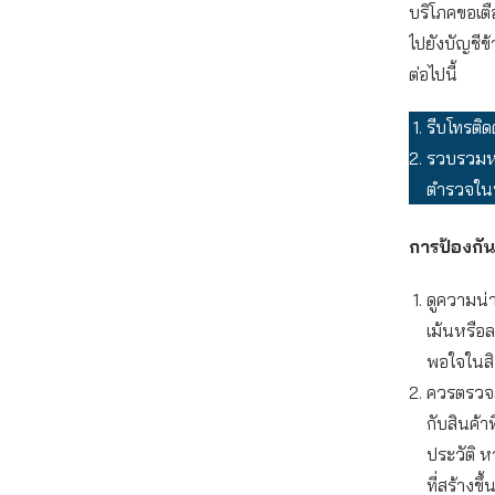
บริโภคขอเตื
ไปยังบัญชีข
ต่อไปนี้
รีบโทรติด
รวบรวมหล
ตำรวจในพ
การป้องกัน
ดูความน่า
เม้นหรือ
พอใจในสิน
ควรตรวจสอ
กับสินค้า
ประวัติ ห
ที่สร้างข