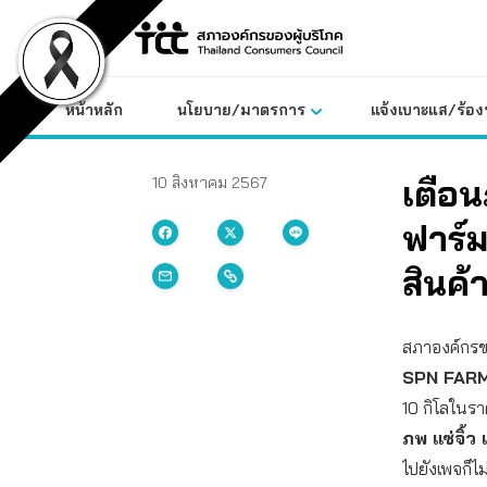
Skip
to
content
หน้าหลัก
นโยบาย/มาตรการ
แจ้งเบาะแส/ร้องท
เตือ
10 สิงหาคม 2567
ฟาร์ม
สินค้
สภาองค์กรของ
SPN FARM เ
10 กิโลในร
ภพ แซ่จิ้ว
ไปยังเพจก็ไ