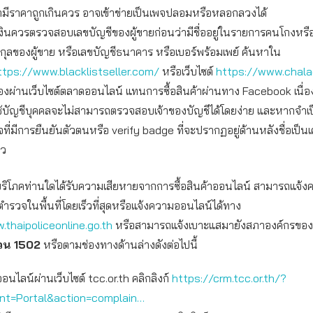
ามีราคาถูกเกินควร อาจเข้าข่ายเป็นเพจปลอมหรือหลอกลวงได้
งินควรตรวจสอบเลขบัญชีของผู้ขายก่อนว่ามีชื่ออยู่ในรายการคนโกงหรื
สกุลของผู้ขาย หรือเลขบัญชีธนาคาร หรือเบอร์พร้อมเพย์ ค้นหาใน
ttps://www.blacklistseller.com/
หรือเว็บไซต์
https://www.chal
อของผ่านเว็บไซต์ตลาดออนไลน์ แทนการซื้อสินค้าผ่านทาง Facebook เนื่
ช้บัญชีบุคคลจะไม่สามารถตรวจสอบเจ้าของบัญชีได้โดยง่าย และหากจำเ
จที่มีการยืนยันตัวตนหรือ verify badge ที่จะปรากฏอยู่ด้านหลังชื่อเป็น
าว
ผู้บริโภคท่านใดได้รับความเสียหายจากการซื้อสินค้าออนไลน์ สามารถแจ้
ตำรวจในพื้นที่โดยเร็วที่สุดหรือแจ้งความออนไลน์ได้ทาง
.thaipoliceonline.go.th
หรือสามารถแจ้งเบาะแสมายังสภาองค์กรของผู้บ
วน
1502
หรือตามช่องทางด้านล่างดังต่อไปนี้
ออนไลน์ผ่านเว็บไซต์ tcc.or.th คลิกลิงก์
https://crm.tcc.or.th/?
int=Portal&action=complain…