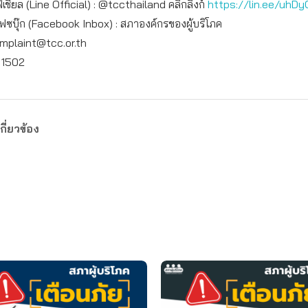
เชียล (Line Official) : @tccthailand คลิกลิงก์
https://lin.ee/uhDy
เฟซบุ๊ก (Facebook Inbox) : สภาองค์กรของผู้บริโภค
mplaint@tcc.or.th
: 1502
กี่ยวข้อง