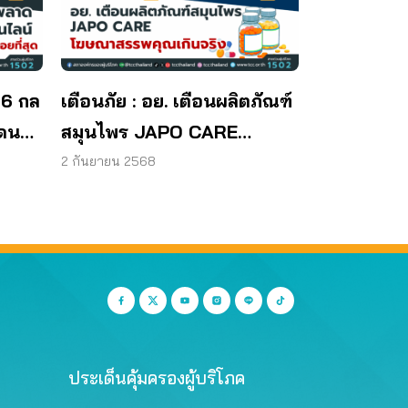
 6 กล
เตือนภัย : อย. เตือนผลิตภัณฑ์
โดน
สมุนไพร JAPO CARE
โฆษณาสรรพคุณเกินจริง
2 กันยายน 2568
ประเด็นคุ้มครองผู้บริโภค