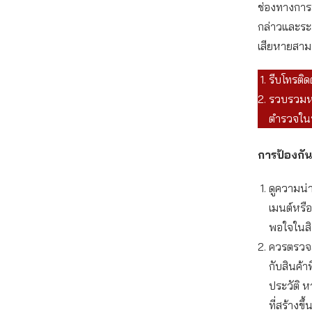
ช่องทางการส
กล่าวและระม
เสียหายสามา
รีบโทรติด
รวบรวมหล
ตำรวจในพ
การป้องกัน
ดูความน่า
เมนต์หรื
พอใจในสิน
ควรตรวจสอ
กับสินค้า
ประวัติ ห
ที่สร้างข