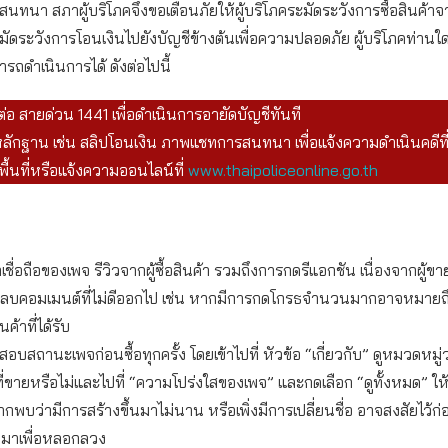
นทนา สภาผู้บริโภคจึงขอเตือนภัยให้ผู้บริโภคระมัดระวังการซื้อสินค้าจ
ัดระวังการโอนเงินไปยังบัญชีข้างต้นเพื่อความปลอดภัย ผู้บริโภคท่านใ
รถดำเนินการได้ ดังต่อไปนี้
ต่อ สายด่วน 1441 เพื่อดำเนินการอายัดบัญชีทันที
ักฐาน เช่น สลิปโอนเงิน ภาพแชทการสนทนา เพื่อแจ้งความดำเนินคดีที
ื้นที่หรือแจ้งความออนไลน์ที่
www.thaipoliceonline.go.th
เชื่อถือของเพจ รีวิวจากผู้ซื้อสินค้า รวมถึงการกดรีแอกชัน เนื่องจากผู้
อลบคอมเมนต์ที่ไม่ดีออกไป เช่น หากมีการกดโกรธจำนวนมากอาจหมายถึงผู
ค้าที่ได้รับ
บสถานะเพจก่อนซื้อทุกครั้ง โดยเข้าไปที่ หัวข้อ “เกี่ยวกับ” ดูหมวดหมู
ที่ขายหรือไม่และไปที่ “ความโปร่งใสของเพจ” และกดเลือก “ดูทั้งหมด” ให
ากพบว่ามีการสร้างขึ้นมาไม่นาน หรือเพิ่งมีการเปลี่ยนชื่อ อาจสงสัยไว้ก่
ึ้นมาเพื่อหลอกลวง