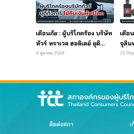
เตือนภัย : ผู้บริโภคร้อง บริษัท
เตือน
ทัวร์ ทราเวล ฮอลิเดย์ ยุติ
จุลิน
กิจการ ไม่คืนเงินผู้บริโภค
พบแบค
9 ตุลาคม 2568
23 กัน
มาต
ผลิต
ติดต่อสภา
เก