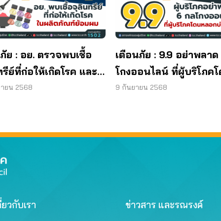
ภัย : อย. ตรวจพบเชื้อ
เตือนภัย : 9.9 อย่าพลาด
ทรีย์ที่ก่อให้เกิดโรค และ
โกงออนไลน์ ที่ผู้บริโภค
ทีเรีย ยีสต์ และรา เกิน
หลอกบ่อยที่สุด
ยายน 2568
9 กันยายน 2568
รฐานกำหนด ใน
ภัณฑ์ย้อมผม
ี่ยวกับเรา
ข่าวสาร และรณรงค์