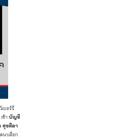
์เบอร์รี
เข้า
บัญชี
 สุขสีดา
กโดนบล็อก