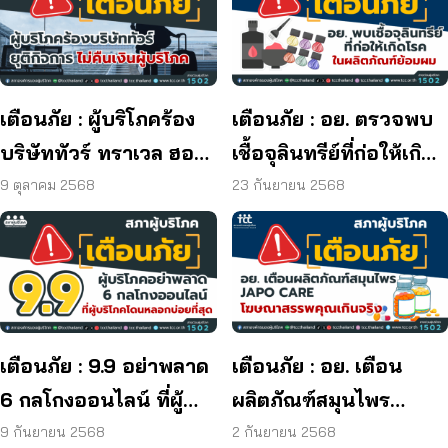
เตือนภัย : ผู้บริโภคร้อง
เตือนภัย : อย. ตรวจพบ
บริษัททัวร์ ทราเวล ฮอลิ
เชื้อจุลินทรีย์ที่ก่อให้เกิด
เดย์ ยุติกิจการ ไม่คืนเงิน
โรค และพบแบคทีเรีย
9 ตุลาคม 2568
23 กันยายน 2568
ผู้บริโภค
ยีสต์ และรา เกิน
มาตรฐานกำหนด ใน
ผลิตภัณฑ์ย้อมผม
เตือนภัย : 9.9 อย่าพลาด
เตือนภัย : อย. เตือน
6 กลโกงออนไลน์ ที่ผู้
ผลิตภัณฑ์สมุนไพร
บริโภคโดนหลอกบ่อย
JAPO CARE โฆษณา
9 กันยายน 2568
2 กันยายน 2568