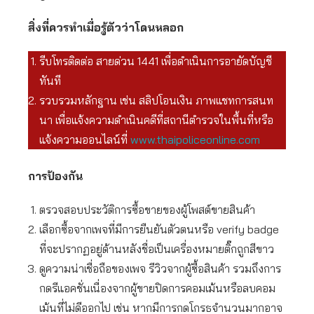
สิ่งที่ควรทำเมื่อรู้ตัวว่าโดนหลอก
รีบโทรติดต่อ สายด่วน 1441 เพื่อดำเนินการอายัดบัญชี
ทันที
รวบรวมหลักฐาน เช่น สลิปโอนเงิน ภาพแชทการสนท
นา เพื่อแจ้งความดำเนินคดีที่สถานีตำรวจในพื้นที่หรือ
แจ้งความออนไลน์ที่
www.thaipoliceonline.com
การป้องกัน
ตรวจสอบประวัติการซื้อขายของผู้โพสต์ขายสินค้า
เลือกซื้อจากเพจที่มีการยืนยันตัวตนหรือ verify badge
ที่จะปรากฏอยู่ด้านหลังชื่อเป็นเครื่องหมายติ๊กถูกสีขาว
ดูความน่าเชื่อถือของเพจ รีวิวจากผู้ซื้อสินค้า รวมถึงการ
กดรีแอคชั่นเนื่องจากผู้ขายปิดการคอมเม้นหรือลบคอม
เม้นที่ไม่ดีออกไป เช่น หากมีการกดโกรธจำนวนมากอาจ