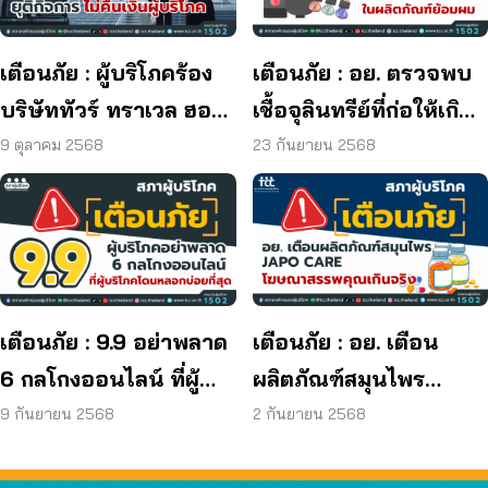
เตือนภัย : ผู้บริโภคร้อง
เตือนภัย : อย. ตรวจพบ
บริษัททัวร์ ทราเวล ฮอลิ
เชื้อจุลินทรีย์ที่ก่อให้เกิด
เดย์ ยุติกิจการ ไม่คืนเงิน
โรค และพบแบคทีเรีย
9 ตุลาคม 2568
23 กันยายน 2568
ผู้บริโภค
ยีสต์ และรา เกิน
มาตรฐานกำหนด ใน
ผลิตภัณฑ์ย้อมผม
เตือนภัย : 9.9 อย่าพลาด
เตือนภัย : อย. เตือน
6 กลโกงออนไลน์ ที่ผู้
ผลิตภัณฑ์สมุนไพร
บริโภคโดนหลอกบ่อย
JAPO CARE โฆษณา
9 กันยายน 2568
2 กันยายน 2568
ที่สุด
สรรพคุณเกินจริง