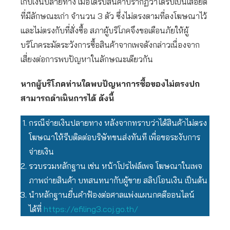
เก็บเงินปลายทาง เมื่อได้รับสินค้าปรากฏว่าได้รับเป็นเสื้อยืด
ที่มีลักษณะเก่า จำนวน 3 ตัว ซึ่งไม่ตรงตามที่ลงโฆษณาไว้
และไม่ตรงกับที่สั่งซื้อ สภาผู้บริโภคจึงขอเตือนภัยให้ผู้
บริโภคระมัดระวังการซื้อสินค้าจากเพจดังกล่าวเนื่องจาก
เสี่ยงต่อการพบปัญหาในลักษณะเดียวกัน
หากผู้บริโภคท่านใดพบปัญหาการซื้อของไม่ตรงปก
สามารถดำเนินการได้ ดังนี้
กรณีจ่ายเงินปลายทาง หลังจากทราบว่าได้สินค้าไม่ตรง
โฆษณาให้รีบติดต่อบริษัทขนส่งทันที เพื่อขอระงับการ
จ่ายเงิน
รวบรวมหลักฐาน เช่น หน้าโปรไฟล์เพจ โฆษณาในเพจ
ภาพถ่ายสินค้า บทสนทนากับผู้ขาย สลิปโอนเงิน เป็นต้น
นำหลักฐานยื่นคำฟ้องต่อศาลแพ่งแผนกคดีออนไลน์
ได้ที่
https://efiling3.coj.go.th/