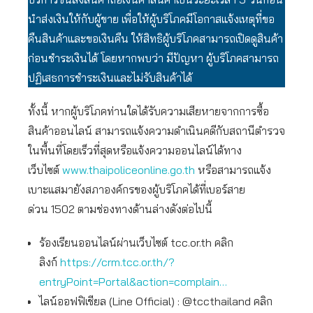
นำส่งเงินให้กับผู้ขาย เพื่อให้ผู้บริโภคมีโอกาสแจ้งเหตุที่ขอ
คืนสินค้าและขอเงินคืน ให้สิทธิผู้บริโภคสามารถเปิดดูสินค้า
ก่อนชำระเงินได้ โดยหากพบว่า มีปัญหา ผู้บริโภคสามารถ
ปฏิเสธการชำระเงินและไม่รับสินค้าได้
ทั้งนี้ หากผู้บริโภคท่านใดได้รับความเสียหายจากการซื้อ
สินค้าออนไลน์ สามารถแจ้งความดำเนินคดีกับสถานีตำรวจ
ในพื้นที่โดยเร็วที่สุดหรือแจ้งความออนไลน์ได้ทาง
เว็บไซต์
www.thaipoliceonline.go.th
หรือสามารถแจ้ง
เบาะแสมายังสภาองค์กรของผู้บริโภคได้ที่เบอร์สาย
ด่วน 1502 ตามช่องทางด้านล่างดังต่อไปนี้
ร้องเรียนออนไลน์ผ่านเว็บไซต์ tcc.or.th คลิก
ลิงก์
https://crm.tcc.or.th/?
entryPoint=Portal&action=complain…
ไลน์ออฟฟิเชียล (Line Official) : @tccthailand คลิก