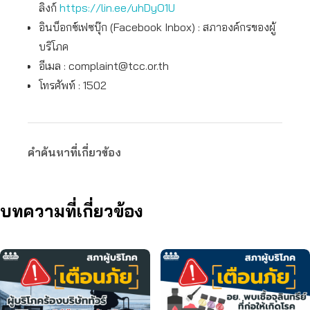
ลิงก์
https://lin.ee/uhDyO1U
อินบ็อกซ์เฟซบุ๊ก (Facebook Inbox) : สภาองค์กรของผู้
บริโภค
อีเมล :
complaint@tcc.or.th
โทรศัพท์ : 1502
คำค้นหาที่เกี่ยวข้อง
บทความที่เกี่ยวข้อง