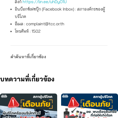
ลิงก์
https://lin.ee/uhDyO1U
อินบ็อกซ์เฟซบุ๊ก (Facebook Inbox) : สภาองค์กรของผู้
บริโภค
อีเมล :
complaint@tcc.or.th
โทรศัพท์ : 1502
คำค้นหาที่เกี่ยวข้อง
บทความที่เกี่ยวข้อง