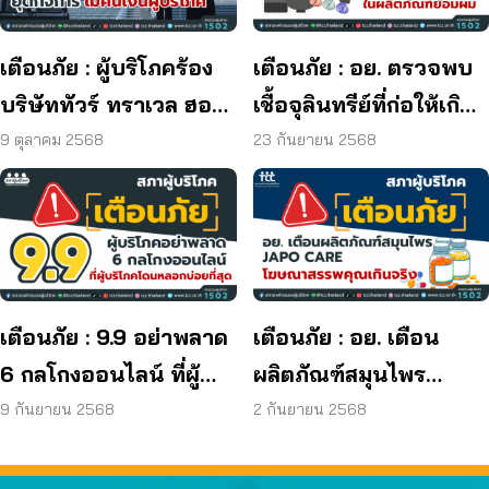
เตือนภัย : ผู้บริโภคร้อง
เตือนภัย : อย. ตรวจพบ
บริษัททัวร์ ทราเวล ฮอลิ
เชื้อจุลินทรีย์ที่ก่อให้เกิด
เดย์ ยุติกิจการ ไม่คืนเงิน
โรค และพบแบคทีเรีย
9 ตุลาคม 2568
23 กันยายน 2568
ผู้บริโภค
ยีสต์ และรา เกิน
มาตรฐานกำหนด ใน
ผลิตภัณฑ์ย้อมผม
เตือนภัย : 9.9 อย่าพลาด
เตือนภัย : อย. เตือน
6 กลโกงออนไลน์ ที่ผู้
ผลิตภัณฑ์สมุนไพร
บริโภคโดนหลอกบ่อย
JAPO CARE โฆษณา
9 กันยายน 2568
2 กันยายน 2568
ที่สุด
สรรพคุณเกินจริง