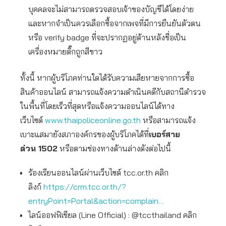
บุคคลจะไม่สามารถตรวจสอบเจ้าของบัญชีได้โดยง่าย
และหากจำเป็นควรเลือกซื้อจากเพจที่มีการยืนยันตัวตน
หรือ verify badge ที่จะปรากฏอยู่ด้านหลังชื่อเป็น
เครื่องหมายติ๊กถูกสีขาว
ทั้งนี้ หากผู้บริโภคท่านใดได้รับความเสียหายจากการซื้อ
สินค้าออนไลน์ สามารถแจ้งความดำเนินคดีกับสถานีตำรวจ
ในพื้นที่โดยเร็วที่สุดหรือแจ้งความออนไลน์ได้ทาง
เว็บไซต์
www.thaipoliceonline.go.th
หรือสามารถแจ้ง
เบาะแสมายังสภาองค์กรของผู้บริโภคได้ที่
เบอร์สาย
ด่วน
1502
หรือตามช่องทางด้านล่างดังต่อไปนี้
ร้องเรียนออนไลน์ผ่านเว็บไซต์ tcc.or.th คลิก
ลิงก์
https://crm.tcc.or.th/?
entryPoint=Portal&action=complain…
ไลน์ออฟฟิเชียล (Line Official) : @tccthailand คลิก