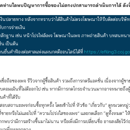
โภคท่านใดพบปัญหาการซื้อของไม่ตรงปกสามารถดำเนินการได้ ดังนี
เงินปลายทาง หลังจากทราบว่าได้สินค้าไม่ตรงโฆษณาให้รีบติดต่อบริษัท
งับการจ่ายเงิน
ักฐาน เช่น หน้าโปรไฟล์เพจ โฆษณาในเพจ ภาพถ่ายสินค้า บทสนทนากั
ิน เป็นต้น
นยื่นคำฟ้องต่อศาลแพ่งแผนกคดีออนไลน์ได้ที่
https://efiling3.coj.go
เชื่อถือของเพจ รีวิวจากผู้ซื้อสินค้า รวมถึงการกดรีแอคชั่น เนื่องจากผู้
ลบคอมเม้นที่ไม่ดีออกไป เช่น หากมีการกดโกรธจำนวนมากอาจหมายถึงผู้ซื
ค้าที่ได้รับ
บสถานะเพจก่อนซื้อทุกครั้ง โดยเข้าไปที่ หัวข้อ “เกี่ยวกับ” ดูหมวดหมู
ที่ขายหรือไม่และไปที่ “ความโปร่งใสของเพจ” และกดเลือก “ดูทั้งหมด” ให
ากพบว่ามีการสร้างขึ้นมาไม่นาน หรือเพิ่งมีการเปลี่ยนชื่อ อาจสงสัยไว้ก่
ึ้นมาเพื่อหลอกลวง