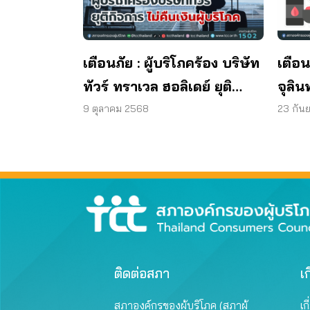
เตือนภัย : ผู้บริโภคร้อง บริษัท
เตือน
ทัวร์ ทราเวล ฮอลิเดย์ ยุติ
จุลิน
กิจการ ไม่คืนเงินผู้บริโภค
พบแบค
9 ตุลาคม 2568
23 กัน
มาต
ผลิต
ติดต่อสภา
เก
สภาองค์กรของผู้บริโภค (สภาผู้
เก