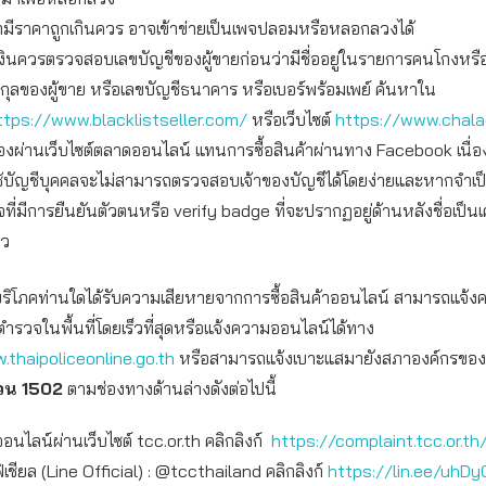
ามีราคาถูกเกินควร อาจเข้าข่ายเป็นเพจปลอมหรือหลอกลวงได้
งินควรตรวจสอบเลขบัญชีของผู้ขายก่อนว่ามีชื่ออยู่ในรายการคนโกงหรื
สกุลของผู้ขาย หรือเลขบัญชีธนาคาร หรือเบอร์พร้อมเพย์ ค้นหาใน
ttps://www.blacklistseller.com/
หรือเว็บไซต์
https://www.chal
อของผ่านเว็บไซต์ตลาดออนไลน์ แทนการซื้อสินค้าผ่านทาง Facebook เนื่
ช้บัญชีบุคคลจะไม่สามารถตรวจสอบเจ้าของบัญชีได้โดยง่ายและหากจำเป
จที่มีการยืนยันตัวตนหรือ verify badge ที่จะปรากฏอยู่ด้านหลังชื่อเป็น
าว
ผู้บริโภคท่านใดได้รับความเสียหายจากการซื้อสินค้าออนไลน์ สามารถแจ้
ตำรวจในพื้นที่โดยเร็วที่สุดหรือแจ้งความออนไลน์ได้ทาง
.thaipoliceonline.go.th
หรือสามารถแจ้งเบาะแสมายังสภาองค์กรของผู้บ
่วน 1502
ตามช่องทางด้านล่างดังต่อไปนี้
ออนไลน์ผ่านเว็บไซต์ tcc.or.th คลิกลิงก์
https://complaint.tcc.or.th
เชียล (Line Official) : @tccthailand คลิกลิงก์
https://lin.ee/uhDy