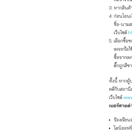
หากสินค้
ก่อนโอนเ
ชื่อ-นาม
เว็บไซต์
h
เลือกซื้
เพจหรือใ
ซื้อจากเพ
ติ๊กถูกสีข
ทั้งนี้ หาก
คดีกับสถานี
เว็บไซต์
www
เบอร์สายด
ร้องเรียน
ไลน์ออฟฟิ