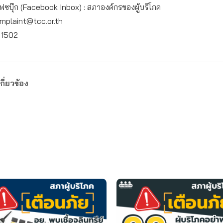
เฟซบุ๊ก (Facebook Inbox) : สภาองค์กรของผู้บริโภค
mplaint@tcc.or.th
: 1502
กี่ยวข้อง