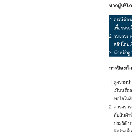
หากผู้บริ
กรณีจ่าย
เพื่อขอระ
รวบรวมหล
สลิปโอนเง
นำหลักฐา
การป้องกัน
ดูความน่า
เม้นหรือ
พอใจในสิน
ควรตรวจสอ
กับสินค้า
ประวัติ ห
ที่สร้างข