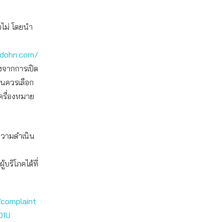
อไม่ โดยนำ
adohn.com/
องจากการเปิด
็นควรเลือก
เครื่องหมาย
งความดำเนิน
ริโภคได้ที่
/complaint
O1U