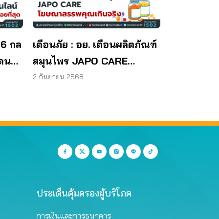
 6 กล
เตือนภัย : อย. เตือนผลิตภัณฑ์
โดน
สมุนไพร JAPO CARE
โฆษณาสรรพคุณเกินจริง
2 กันยายน 2568
ประเด็นคุ้มครองผู้บริโภค
การเงินและการธนาคาร