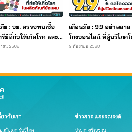
ภัย : อย. ตรวจพบเชื้อ
เตือนภัย : 9.9 อย่าพลาด
ทรีย์ที่ก่อให้เกิดโรค และ
โกงออนไลน์ ที่ผู้บริโภค
ทีเรีย ยีสต์ และรา เกิน
หลอกบ่อยที่สุด
ยายน 2568
9 กันยายน 2568
รฐานกำหนด ใน
ภัณฑ์ย้อมผม
ี่ยวกับเรา
ข่าวสาร และรณรงค์
ี่ยวกับสภาผู้บริโภค
ประกาศเชิญชวน